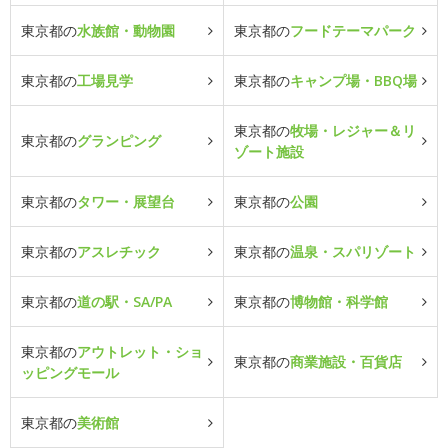
東京都の
水族館・動物園
東京都の
フードテーマパーク
東京都の
工場見学
東京都の
キャンプ場・BBQ場
東京都の
牧場・レジャー＆リ
東京都の
グランピング
ゾート施設
東京都の
タワー・展望台
東京都の
公園
東京都の
アスレチック
東京都の
温泉・スパリゾート
東京都の
道の駅・SA/PA
東京都の
博物館・科学館
東京都の
アウトレット・ショ
東京都の
商業施設・百貨店
ッピングモール
東京都の
美術館