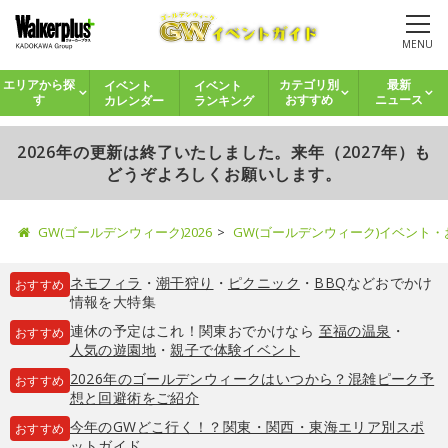
MENU
イベント
イベント
エリアから探
カテゴリ別
最新
カレンダー
ランキング
す
おすすめ
ニュース
2026年の更新は終了いたしました。来年（2027年）も
どうぞよろしくお願いします。
GW(ゴールデンウィーク)2026
GW(ゴールデンウィーク)イベント
ネモフィラ
・
潮干狩り
・
ピクニック
・
BBQ
などおでかけ
おすすめ
情報を大特集
連休の予定はこれ！関東おでかけなら
至福の温泉
・
おすすめ
人気の遊園地
・
親子で体験イベント
2026年のゴールデンウィークはいつから？混雑ピーク予
おすすめ
想と回避術をご紹介
今年のGWどこ行く！？関東・関西・東海エリア別スポ
おすすめ
ットガイド