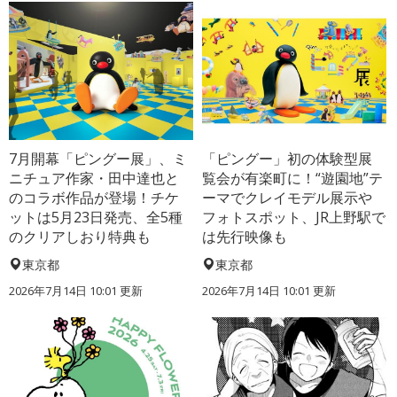
7月開幕「ピングー展」、ミ
「ピングー」初の体験型展
ニチュア作家・田中達也と
覧会が有楽町に！“遊園地”テ
のコラボ作品が登場！チケ
ーマでクレイモデル展示や
ットは5月23日発売、全5種
フォトスポット、JR上野駅で
のクリアしおり特典も
は先行映像も
東京都
東京都
2026年7月14日 10:01 更新
2026年7月14日 10:01 更新