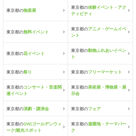
東京都の
体験イベント・アク
東京都の
物産展
ティビティ
東京都の
アニメ・ゲームイベ
東京都の
無料イベント
ント
東京都の
動物ふれあいイベン
東京都の
花イベント
ト
東京都の
祭り
東京都の
フリーマーケット
東京都の
コンサート・音楽関
東京都の
美術展・博物展・展
連イベント
示会
東京都の
演劇・講演会
東京都の
フェア
東京都の
GW(ゴールデンウィ
東京都の
遊園地・テーマパー
ーク)観光スポット
ク