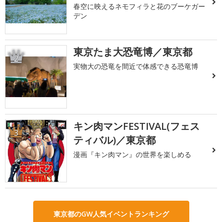
春空に映えるネモフィラと花のブーケガー
デン
東京たま大恐竜博／東京都
2
実物大の恐竜を間近で体感できる恐竜博
キン肉マンFESTIVAL(フェス
3
ティバル)／東京都
漫画『キン肉マン』の世界を楽しめる
東京都のGW人気イベントランキング