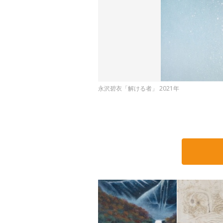
永沢碧衣「解ける者」 2021年