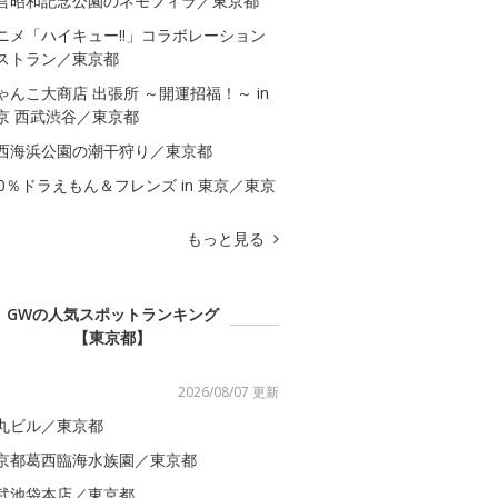
営昭和記念公園のネモフィラ／東京都
ニメ「ハイキュー!!」コラボレーション
ストラン／東京都
ゃんこ大商店 出張所 ～開運招福！～ in
京 西武渋谷／東京都
西海浜公園の潮干狩り／東京都
00％ドラえもん＆フレンズ in 東京／東京
もっと見る
GWの人気スポットランキング
【東京都】
2026/08/07 更新
丸ビル／東京都
京都葛西臨海水族園／東京都
武池袋本店／東京都