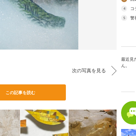
コ
4
警
5
最近見
ん。
次の写真を見る
この記事を読む