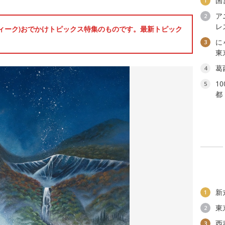
国
1
ア
2
レ
ンウィーク)おでかけトピックス特集のものです。最新トピック
に
3
東
葛
4
1
5
都
新
1
東
2
西
3