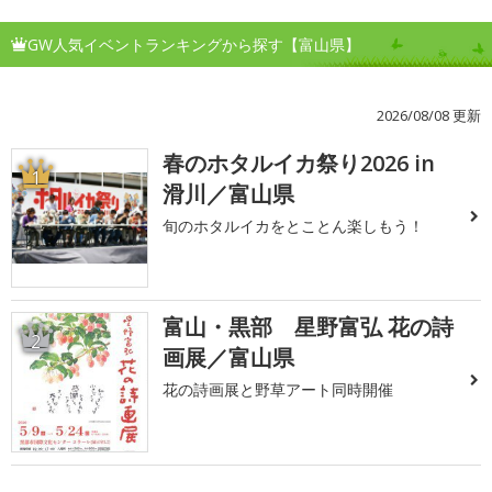
GW人気イベントランキングから探す【富山県】
2026/08/08 更新
春のホタルイカ祭り2026 in
1
滑川／富山県
旬のホタルイカをとことん楽しもう！
富山・黒部 星野富弘 花の詩
2
画展／富山県
花の詩画展と野草アート同時開催