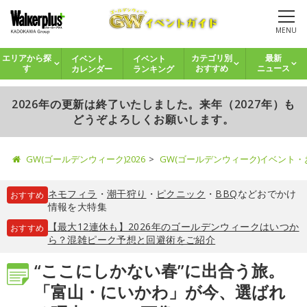
MENU
イベント
イベント
エリアから探
カテゴリ別
最新
カレンダー
ランキング
す
おすすめ
ニュース
2026年の更新は終了いたしました。来年（2027年）も
どうぞよろしくお願いします。
GW(ゴールデンウィーク)2026
GW(ゴールデンウィーク)イベント
ネモフィラ
・
潮干狩り
・
ピクニック
・
BBQ
などおでかけ
おすすめ
情報を大特集
【最大12連休も】2026年のゴールデンウィークはいつか
おすすめ
ら？混雑ピーク予想と回避術をご紹介
“ここにしかない春”に出合う旅。
「富山・にいかわ」が今、選ばれ