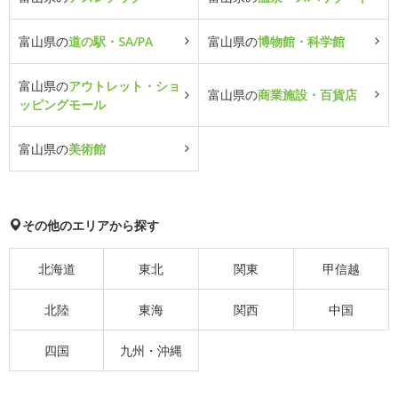
富山県の
道の駅・SA/PA
富山県の
博物館・科学館
富山県の
アウトレット・ショ
富山県の
商業施設・百貨店
ッピングモール
富山県の
美術館
その他のエリアから探す
北海道
東北
関東
甲信越
北陸
東海
関西
中国
四国
九州・沖縄