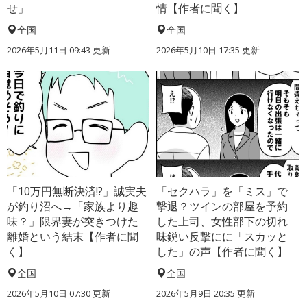
せ」
情【作者に聞く】
全国
全国
2026年5月11日 09:43 更新
2026年5月10日 17:35 更新
「10万円無断決済!?」誠実夫
「セクハラ」を「ミス」で
が釣り沼へ→「家族より趣
撃退？ツインの部屋を予約
味？」限界妻が突きつけた
した上司、女性部下の切れ
離婚という結末【作者に聞
味鋭い反撃にに「スカッと
く】
した」の声【作者に聞く】
全国
全国
2026年5月10日 07:30 更新
2026年5月9日 20:35 更新