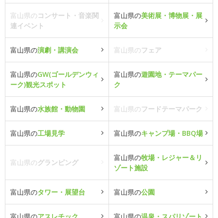
富山県の
コンサート・音楽関
富山県の
美術展・博物展・展
連イベント
示会
富山県の
演劇・講演会
富山県の
フェア
富山県の
GW(ゴールデンウィ
富山県の
遊園地・テーマパー
ーク)観光スポット
ク
富山県の
水族館・動物園
富山県の
フードテーマパーク
富山県の
工場見学
富山県の
キャンプ場・BBQ場
富山県の
牧場・レジャー＆リ
富山県の
グランピング
ゾート施設
富山県の
タワー・展望台
富山県の
公園
富山県の
アスレチック
富山県の
温泉・スパリゾート