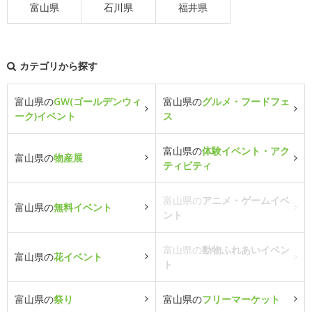
富山県
石川県
福井県
カテゴリから探す
富山県の
GW(ゴールデンウィ
富山県の
グルメ・フードフェ
ーク)イベント
ス
富山県の
体験イベント・アク
富山県の
物産展
ティビティ
富山県の
アニメ・ゲームイベ
富山県の
無料イベント
ント
富山県の
動物ふれあいイベン
富山県の
花イベント
ト
富山県の
祭り
富山県の
フリーマーケット