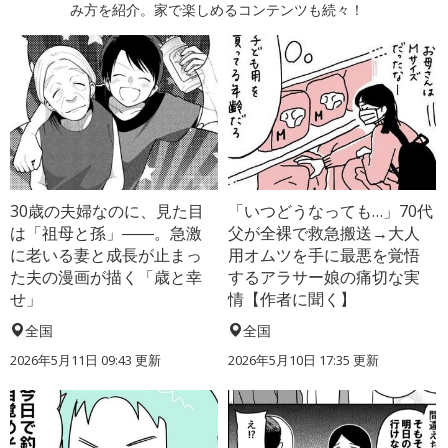
み方を紹介。家で楽しめるコンテンツも続々！
30歳の夫婦なのに、見た目
「いつどうなっても…」70代
は「祖母と孫」――。急激
父が全裸で救急搬送→大人
に老いる妻と成長が止まっ
用オムツを手に最悪を覚悟
た夫の漫画が描く「歳と幸
するアラサー娘の痛切な実
せ」
情【作者に聞く】
全国
全国
2026年5月11日 09:43 更新
2026年5月10日 17:35 更新