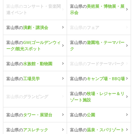
富山県の
コンサート・音楽関
富山県の
美術展・博物展・展
連イベント
示会
富山県の
演劇・講演会
富山県の
フェア
富山県の
GW(ゴールデンウィ
富山県の
遊園地・テーマパー
ーク)観光スポット
ク
富山県の
水族館・動物園
富山県の
フードテーマパーク
富山県の
工場見学
富山県の
キャンプ場・BBQ場
富山県の
牧場・レジャー＆リ
富山県の
グランピング
ゾート施設
富山県の
タワー・展望台
富山県の
公園
富山県の
アスレチック
富山県の
温泉・スパリゾート