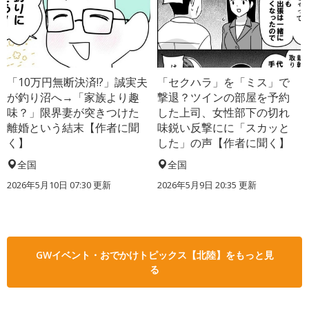
「10万円無断決済!?」誠実夫
「セクハラ」を「ミス」で
が釣り沼へ→「家族より趣
撃退？ツインの部屋を予約
味？」限界妻が突きつけた
した上司、女性部下の切れ
離婚という結末【作者に聞
味鋭い反撃にに「スカッと
く】
した」の声【作者に聞く】
全国
全国
2026年5月10日 07:30 更新
2026年5月9日 20:35 更新
GWイベント・おでかけトピックス【北陸】をもっと見
る