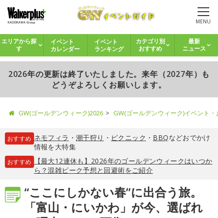
MENU
イベント
イベント
エリアから探
カテゴリ別
最新
カレンダー
ランキング
す
おすすめ
ニュース
2026年の更新は終了いたしました。来年（2027年）も
どうぞよろしくお願いします。
GW(ゴールデンウィーク)2026
GW(ゴールデンウィーク)イベント
ネモフィラ
・
潮干狩り
・
ピクニック
・
BBQ
などおでかけ
おすすめ
情報を大特集
【最大12連休も】2026年のゴールデンウィークはいつか
おすすめ
ら？混雑ピーク予想と回避術をご紹介
“ここにしかない春”に出合う旅。
「富山・にいかわ」が今、選ばれ