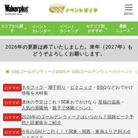
MENU
イベント
イベント
エリアから探
カテゴリ別
最新
カレンダー
ランキング
す
おすすめ
ニュース
2026年の更新は終了いたしました。来年（2027年）も
どうぞよろしくお願いします。
GW(ゴールデンウィーク)2026
GW(ゴールデンウィーク)イベント
ネモフィラ
・
潮干狩り
・
ピクニック
・
BBQ
などおでかけ
おすすめ
情報を大特集
連休の予定はこれ！関東おでかけなら
至福の温泉
・
おすすめ
人気の遊園地
・
親子で体験イベント
2026年のゴールデンウィークはいつから？混雑ピーク予
おすすめ
想と回避術をご紹介
今年のGWどこ行く！？関東・関西・東海エリア別スポ
おすすめ
ットガイド