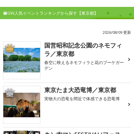
GW人気イベントランキングから探す【東京都】
2026/08/09 更新
国営昭和記念公園のネモフィ
1
ラ／東京都
春空に映えるネモフィラと花のブーケガー
デン
東京たま大恐竜博／東京都
2
実物大の恐竜を間近で体感できる恐竜博