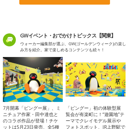
GWイベント・おでかけトピックス【関東】
ウォーカー編集部が選ぶ、GW(ゴールデンウィーク)の楽し
み方を紹介。家で楽しめるコンテンツも続々！
7月開幕「ピングー展」、ミ
「ピングー」初の体験型展
ニチュア作家・田中達也と
覧会が有楽町に！“遊園地”テ
のコラボ作品が登場！チケ
ーマでクレイモデル展示や
ットは5月23日発売、全5種
フォトスポット、JR上野駅で