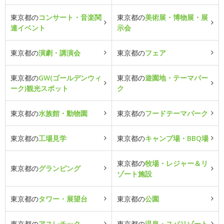
東京都の
コンサート・音楽関
東京都の
美術展・博物展・展
連イベント
示会
東京都の
演劇・講演会
東京都の
フェア
東京都の
GW(ゴールデンウィ
東京都の
遊園地・テーマパー
ーク)観光スポット
ク
東京都の
水族館・動物園
東京都の
フードテーマパーク
東京都の
工場見学
東京都の
キャンプ場・BBQ場
東京都の
牧場・レジャー＆リ
東京都の
グランピング
ゾート施設
東京都の
タワー・展望台
東京都の
公園
東京都の
アスレチック
東京都の
温泉・スパリゾート