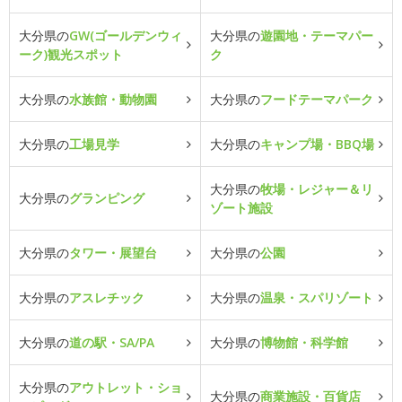
大分県の
GW(ゴールデンウィ
大分県の
遊園地・テーマパー
ーク)観光スポット
ク
大分県の
水族館・動物園
大分県の
フードテーマパーク
大分県の
工場見学
大分県の
キャンプ場・BBQ場
大分県の
牧場・レジャー＆リ
大分県の
グランピング
ゾート施設
大分県の
タワー・展望台
大分県の
公園
大分県の
アスレチック
大分県の
温泉・スパリゾート
大分県の
道の駅・SA/PA
大分県の
博物館・科学館
大分県の
アウトレット・ショ
大分県の
商業施設・百貨店