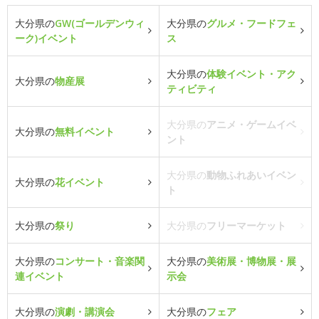
大分県の
GW(ゴールデンウィ
大分県の
グルメ・フードフェ
ーク)イベント
ス
大分県の
体験イベント・アク
大分県の
物産展
ティビティ
大分県の
アニメ・ゲームイベ
大分県の
無料イベント
ント
大分県の
動物ふれあいイベン
大分県の
花イベント
ト
大分県の
祭り
大分県の
フリーマーケット
大分県の
コンサート・音楽関
大分県の
美術展・博物展・展
連イベント
示会
大分県の
演劇・講演会
大分県の
フェア