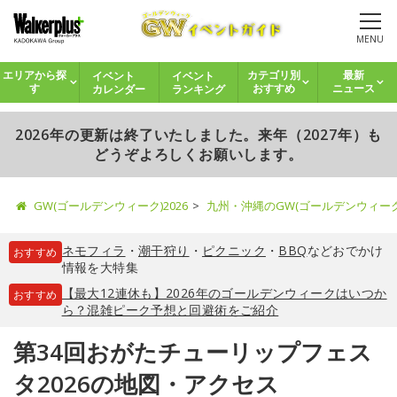
MENU
イベント
イベント
エリアから探
カテゴリ別
最新
カレンダー
ランキング
す
おすすめ
ニュース
2026年の更新は終了いたしました。来年（2027年）も
どうぞよろしくお願いします。
GW(ゴールデンウィーク)2026
九州・沖縄のGW(ゴールデンウィー
ネモフィラ
・
潮干狩り
・
ピクニック
・
BBQ
などおでかけ
おすすめ
情報を大特集
【最大12連休も】2026年のゴールデンウィークはいつか
おすすめ
ら？混雑ピーク予想と回避術をご紹介
第34回おがたチューリップフェス
タ2026の地図・アクセス