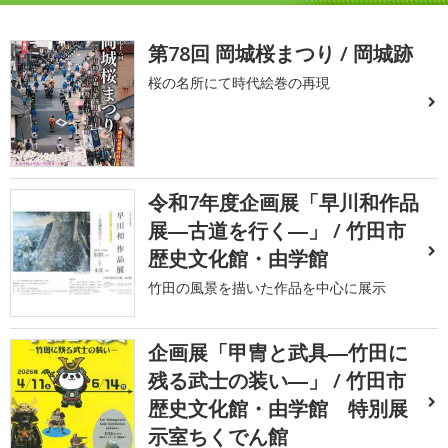
第78回 岡城桜まつり / 岡城跡
桜の名所にて時代絵巻の再現
令和7年度企画展「早川和作品
展―古道を行く―」 / 竹田市
歴史文化館・由学館
竹田の風景を描いた作品を中心に展示
企画展「甲冑と武具―竹田に
残る武士の装い―」 / 竹田市
歴史文化館・由学館 特別展
示室ちくでん館