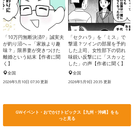
「10万円無断決済!?」誠実夫
「セクハラ」を「ミス」で
が釣り沼へ→「家族より趣
撃退？ツインの部屋を予約
味？」限界妻が突きつけた
した上司、女性部下の切れ
離婚という結末【作者に聞
味鋭い反撃にに「スカッと
く】
した」の声【作者に聞く】
全国
全国
2026年5月10日 07:30 更新
2026年5月9日 20:35 更新
GWイベント・おでかけトピックス【九州・沖縄】をも
っと見る