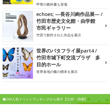
甲冑の教科書も登場
echoes; ―長谷川絢作品展― /
竹田市歴史文化館・由学館
市民ギャラリー
竹田で創作された作品を展示
世界のバタフライ展part4 /
竹田市城下町交流プラザ 多
目的ホール
世界各地の蝶の標本を展示
GW人気イベントランキングから探す【九州・沖縄】