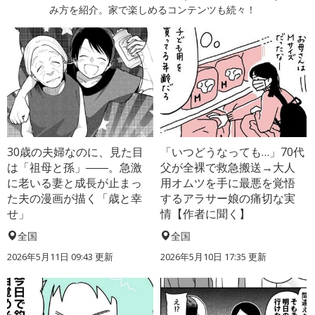
み方を紹介。家で楽しめるコンテンツも続々！
30歳の夫婦なのに、見た目
「いつどうなっても…」70代
は「祖母と孫」――。急激
父が全裸で救急搬送→大人
に老いる妻と成長が止まっ
用オムツを手に最悪を覚悟
た夫の漫画が描く「歳と幸
するアラサー娘の痛切な実
せ」
情【作者に聞く】
全国
全国
2026年5月11日 09:43 更新
2026年5月10日 17:35 更新