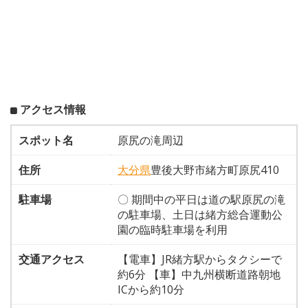
アクセス情報
スポット名
原尻の滝周辺
住所
大分県
豊後大野市緒方町原尻410
駐車場
〇 期間中の平日は道の駅原尻の滝
の駐車場、土日は緒方総合運動公
園の臨時駐車場を利用
交通アクセス
【電車】JR緒方駅からタクシーで
約6分 【車】中九州横断道路朝地
ICから約10分