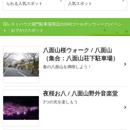
られる人気スポット
人気スポット
旧レストハウス洞門駐車場周辺のGW(ゴールデンウィーク)イベン
ト・おでかけスポット
八面山桜ウォーク / 八面山
（集合：八面山荘下駐車場）
春の八面山を満喫しよう！
夜桜お八 / 八面山野外音楽堂
3つの光を楽しもう