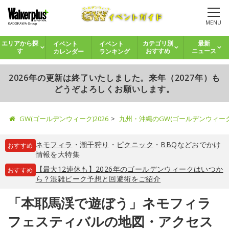
MENU
イベント
イベント
エリアから探
カテゴリ別
最新
カレンダー
ランキング
す
おすすめ
ニュース
2026年の更新は終了いたしました。来年（2027年）も
どうぞよろしくお願いします。
GW(ゴールデンウィーク)2026
九州・沖縄のGW(ゴールデンウィー
ネモフィラ
・
潮干狩り
・
ピクニック
・
BBQ
などおでかけ
おすすめ
情報を大特集
【最大12連休も】2026年のゴールデンウィークはいつか
おすすめ
ら？混雑ピーク予想と回避術をご紹介
「本耶馬渓で遊ぼう」ネモフィラ
フェスティバルの地図・アクセス