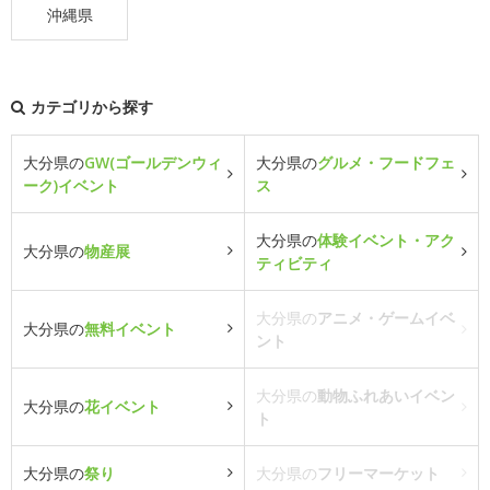
沖縄県
カテゴリから探す
大分県の
GW(ゴールデンウィ
大分県の
グルメ・フードフェ
ーク)イベント
ス
大分県の
体験イベント・アク
大分県の
物産展
ティビティ
大分県の
アニメ・ゲームイベ
大分県の
無料イベント
ント
大分県の
動物ふれあいイベン
大分県の
花イベント
ト
大分県の
祭り
大分県の
フリーマーケット