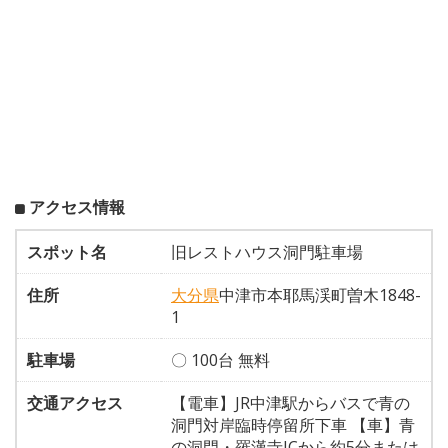
アクセス情報
スポット名
旧レストハウス洞門駐車場
住所
大分県
中津市本耶馬渓町曽木1848-
1
駐車場
〇 100台 無料
交通アクセス
【電車】JR中津駅からバスで青の
洞門対岸臨時停留所下車 【車】青
の洞門・羅漢寺ICから約5分または