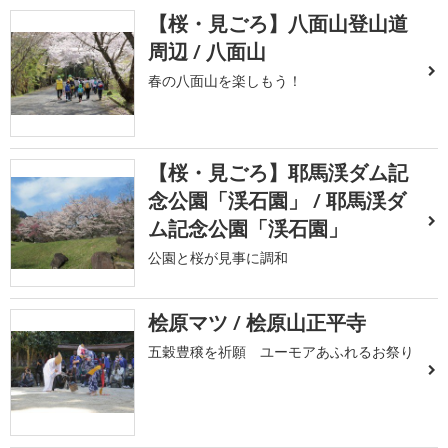
【桜・見ごろ】八面山登山道
周辺 / 八面山
春の八面山を楽しもう！
【桜・見ごろ】耶馬渓ダム記
念公園「渓石園」 / 耶馬渓ダ
ム記念公園「渓石園」
公園と桜が見事に調和
桧原マツ / 桧原山正平寺
五穀豊穣を祈願 ユーモアあふれるお祭り