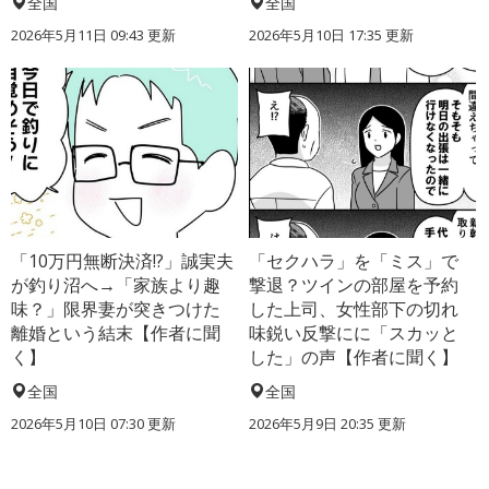
全国
全国
2026年5月11日 09:43 更新
2026年5月10日 17:35 更新
「10万円無断決済!?」誠実夫
「セクハラ」を「ミス」で
が釣り沼へ→「家族より趣
撃退？ツインの部屋を予約
味？」限界妻が突きつけた
した上司、女性部下の切れ
離婚という結末【作者に聞
味鋭い反撃にに「スカッと
く】
した」の声【作者に聞く】
全国
全国
2026年5月10日 07:30 更新
2026年5月9日 20:35 更新