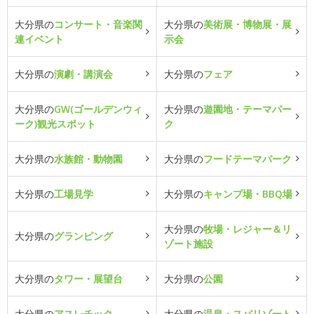
大分県の
コンサート・音楽関
大分県の
美術展・博物展・展
連イベント
示会
大分県の
演劇・講演会
大分県の
フェア
大分県の
GW(ゴールデンウィ
大分県の
遊園地・テーマパー
ーク)観光スポット
ク
大分県の
水族館・動物園
大分県の
フードテーマパーク
大分県の
工場見学
大分県の
キャンプ場・BBQ場
大分県の
牧場・レジャー＆リ
大分県の
グランピング
ゾート施設
大分県の
タワー・展望台
大分県の
公園
大分県の
アスレチック
大分県の
温泉・スパリゾート