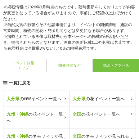
※掲載情報は2026年3月時点のものです。随時更新をしておりますが内容
が変更となっている場合がありますので、事前にご確認の上おでかけく
ださい。
※自然災害の影響やその他諸事情により、イベントの開催情報、施設の
営業時間、植物の開花・見頃期間などは変更になる場合があります。
※掲載されている画像は取材先から本ページへの掲載の許諾をいただ
き、提供されたものとなります。画像の無断転載(二次使用)は禁止です。
※表示料金は消費税8％ないし10％の内税表示です。
イベント詳細
開催時間など
地図・アクセス
トップ
一覧に戻る
大分県
のGWイベント一覧へ
大分県
の花イベント一覧へ
九州・沖縄
の花イベント一覧
全国
の花イベント一覧へ
へ
九州・沖縄
のネモフィラが見
全国
のネモフィラが見られる