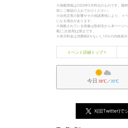
※掲載情報は2026年5月時点のものです。
前にご確認の上おでかけください。
※自然災害の影響やその他諸事情により、イ
になる場合があります。
※掲載されている画像は取材先から本ページ
載(二次使用)は禁止です。
※表示料金は消費税8％ないし10％の内税表示
イベント詳細
トップ
今日
38℃
／
30℃
X(旧Twitter)