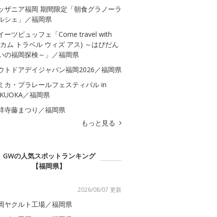
ッザニア福岡 期間限定「朝食グラノーラ
ルシェ」／福岡県
イーツビュッフェ「Come travel with
s(カム トラベル ウィズ アス) ～はぴだん
いの福岡探検～」／福岡県
ウトドアデイジャパン福岡2026／福岡県
ミカ・プラレールフェスティバル in
UKUOKA／福岡県
祥寺藤まつり／福岡県
もっと見る
GWの人気スポットランキング
【福岡県】
2026/08/07 更新
岡ヤクルト工場／福岡県