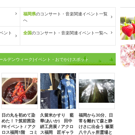
福岡県
のコンサート・音楽関連イベント一覧
へ
ベント
全国
のコンサート・音楽関連イベント一覧へ
ゴールデンウィーク)イベント・おでかけスポット
日の丸を初めて染
久留米かすり 藍
福岡から30分、日
めた！？筑前茜染
華(あいか) 田中
常を離れて森と静
PRイベント / アク
絣工房展 / アクロ
けさに出会う 篠栗
ロス福岡1階 コミ
ス福岡 匠ギャラ
八十八ヶ所霊場と