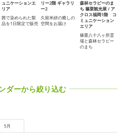
ュニケーションエ
リー2階 ギャラリ
森林セラピーのま
リア
ー2
ち 篠栗観光展 / ア
クロス福岡1階 コ
茜で染められた製
久留米絣の癒しの
ミュニケーション
品を1日限定で販売
空間をお届け
エリア
篠栗八十八ヶ所霊
場と森林セラピー
のまち
ンダーから絞り込む
5月