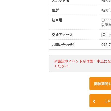
スポット名
福岡
住所
福岡市
駐車場
〇 1
以降3
交通アクセス
[公共
お問い合わせ1
092
※施設やイベントが休園・中止に
ください。
開催期間
こ