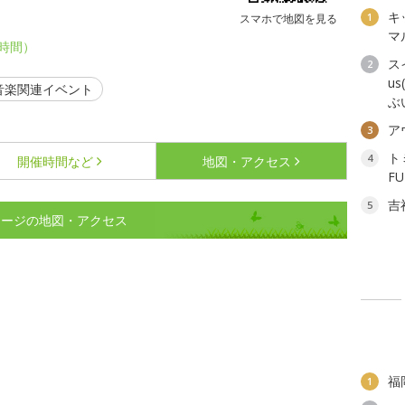
キ
1
スマホで地図を見る
マ
1時間）
ス
2
u
音楽関連イベント
ぶ
ア
3
ト
4
開催時間など
地図・アクセス
F
吉
5
テージの地図・アクセス
福
1