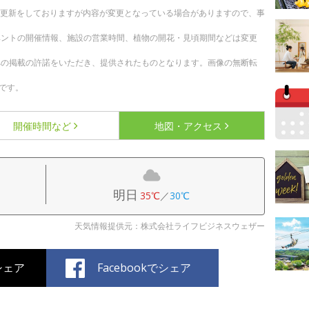
随時更新をしておりますが内容が変更となっている場合がありますので、事
ベントの開催情報、施設の営業時間、植物の開花・見頃期間などは変更
への掲載の許諾をいただき、提供されたものとなります。画像の無断転
です。
開催時間など
地図・アクセス
明日
35℃
／
30℃
天気情報提供元：株式会社ライフビジネスウェザー
でシェア
Facebookでシェア