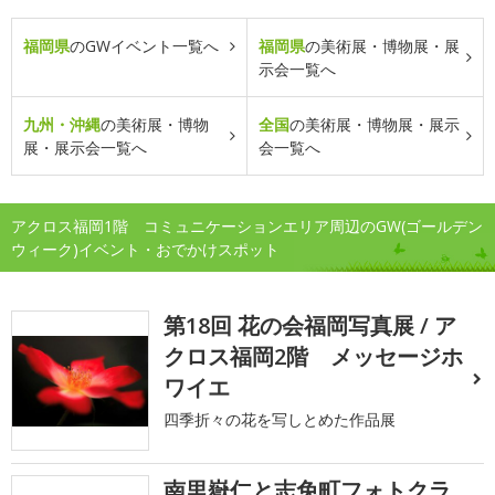
福岡県
のGWイベント一覧へ
福岡県
の美術展・博物展・展
示会一覧へ
九州・沖縄
の美術展・博物
全国
の美術展・博物展・展示
展・展示会一覧へ
会一覧へ
アクロス福岡1階 コミュニケーションエリア周辺のGW(ゴールデン
ウィーク)イベント・おでかけスポット
第18回 花の会福岡写真展 / ア
クロス福岡2階 メッセージホ
ワイエ
四季折々の花を写しとめた作品展
南里嶽仁と志免町フォトクラ