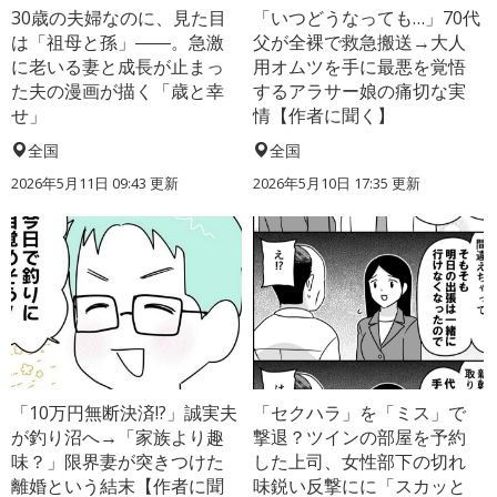
30歳の夫婦なのに、見た目
「いつどうなっても…」70代
は「祖母と孫」――。急激
父が全裸で救急搬送→大人
に老いる妻と成長が止まっ
用オムツを手に最悪を覚悟
た夫の漫画が描く「歳と幸
するアラサー娘の痛切な実
せ」
情【作者に聞く】
全国
全国
2026年5月11日 09:43 更新
2026年5月10日 17:35 更新
「10万円無断決済!?」誠実夫
「セクハラ」を「ミス」で
が釣り沼へ→「家族より趣
撃退？ツインの部屋を予約
味？」限界妻が突きつけた
した上司、女性部下の切れ
離婚という結末【作者に聞
味鋭い反撃にに「スカッと