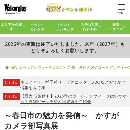
MENU
イベント
イベント
エリアから探
カテゴリ別
最新
カレンダー
ランキング
す
おすすめ
ニュース
2026年の更新は終了いたしました。来年（2027年）も
どうぞよろしくお願いします。
GW(ゴールデンウィーク)2026
九州・沖縄のGW(ゴールデンウィー
ネモフィラ
・
潮干狩り
・
ピクニック
・
BBQ
などおでかけ
おすすめ
情報を大特集
【最大12連休も】2026年のゴールデンウィークはいつか
おすすめ
ら？混雑ピーク予想と回避術をご紹介
～春日市の魅力を発信～ かすが
カメラ部写真展