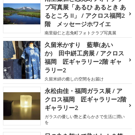
ブ写真展「あるひ あるとき あ
るところ II」 / アクロス福岡2
階 メッセージホワイエ
南里嶽仁と志免町フォトクラブ写真展
久留米かすり 藍華(あい
か) 田中絣工房展 / アクロス
福岡 匠ギャラリー2階 ギャ
ラリー2
久留米絣の癒しの空間をお届け
永松由佳・福岡ガラス展 / ア
クロス福岡 匠ギャラリー2階
ギャラリー2
ガラスの優しい艶と柔らかさで生活に潤い
を