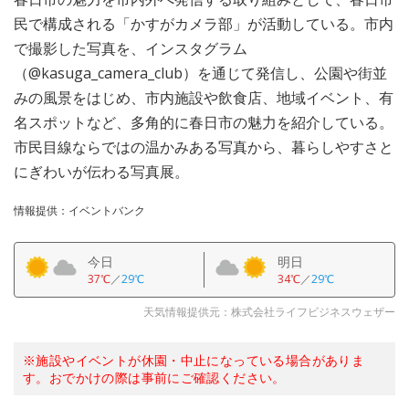
民で構成される「かすがカメラ部」が活動している。市内
で撮影した写真を、インスタグラム
（@kasuga_camera_club）を通じて発信し、公園や街並
みの風景をはじめ、市内施設や飲食店、地域イベント、有
名スポットなど、多角的に春日市の魅力を紹介している。
市民目線ならではの温かみある写真から、暮らしやすさと
にぎわいが伝わる写真展。
情報提供：イベントバンク
今日
明日
37℃
／
29℃
34℃
／
29℃
天気情報提供元：株式会社ライフビジネスウェザー
※施設やイベントが休園・中止になっている場合がありま
す。おでかけの際は事前にご確認ください。