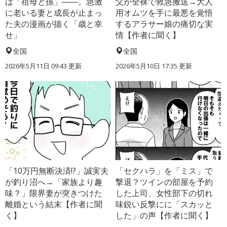
は「祖母と孫」――。急激
父が全裸で救急搬送→大人
に老いる妻と成長が止まっ
用オムツを手に最悪を覚悟
た夫の漫画が描く「歳と幸
するアラサー娘の痛切な実
せ」
情【作者に聞く】
全国
全国
2026年5月11日 09:43 更新
2026年5月10日 17:35 更新
「10万円無断決済!?」誠実夫
「セクハラ」を「ミス」で
が釣り沼へ→「家族より趣
撃退？ツインの部屋を予約
味？」限界妻が突きつけた
した上司、女性部下の切れ
離婚という結末【作者に聞
味鋭い反撃にに「スカッと
く】
した」の声【作者に聞く】