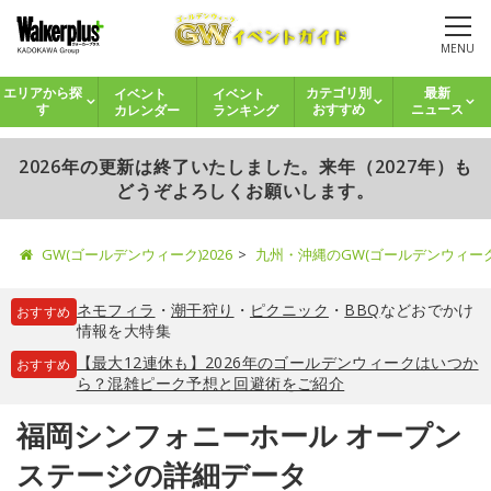
MENU
イベント
イベント
エリアから探
カテゴリ別
最新
カレンダー
ランキング
す
おすすめ
ニュース
2026年の更新は終了いたしました。来年（2027年）も
どうぞよろしくお願いします。
GW(ゴールデンウィーク)2026
九州・沖縄のGW(ゴールデンウィー
ネモフィラ
・
潮干狩り
・
ピクニック
・
BBQ
などおでかけ
おすすめ
情報を大特集
【最大12連休も】2026年のゴールデンウィークはいつか
おすすめ
ら？混雑ピーク予想と回避術をご紹介
福岡シンフォニーホール オープン
ステージの詳細データ