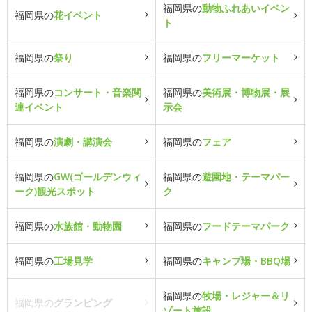
福岡県の
動物ふれあいイベン
福岡県の
花イベント
ト
福岡県の
祭り
福岡県の
フリーマーケット
福岡県の
コンサート・音楽関
福岡県の
美術展・博物展・展
連イベント
示会
福岡県の
演劇・講演会
福岡県の
フェア
福岡県の
GW(ゴールデンウィ
福岡県の
遊園地・テーマパー
ーク)観光スポット
ク
福岡県の
水族館・動物園
福岡県の
フードテーマパーク
福岡県の
工場見学
福岡県の
キャンプ場・BBQ場
福岡県の
牧場・レジャー＆リ
福岡県の
グランピング
ゾート施設