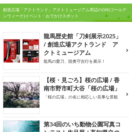
創造広場「アクトランド」アクトミュージアム周辺のGW(ゴールデ
ンウィーク)イベント・おでかけスポット
龍馬歴史館「刀剣展示2025」
/ 創造広場アクトランド ア
クトミュージアム
龍馬の愛刀、陸奥守吉行を展示！
【桜・見ごろ】桜の広場 / 香
南市野市町大谷「桜の広場」
「桜の広場」の名に相応しい見事な景観
第34回のいち動物公園写真コ