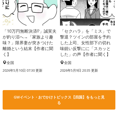
「10万円無断決済!?」誠実夫
「セクハラ」を「ミス」で
が釣り沼へ→「家族より趣
撃退？ツインの部屋を予約
味？」限界妻が突きつけた
した上司、女性部下の切れ
離婚という結末【作者に聞
味鋭い反撃にに「スカッと
く】
した」の声【作者に聞く】
全国
全国
2026年5月10日 07:30 更新
2026年5月9日 20:35 更新
GWイベント・おでかけトピックス【四国】をもっと見
る