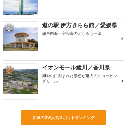
道の駅 伊方きらら館／愛媛県
2
瀬戸内海・宇和海のどちらも一望
イオンモール綾川／香川県
3
湖や山に囲まれた景色が魅力のショッピン
グモール
四国のGW人気スポットランキング