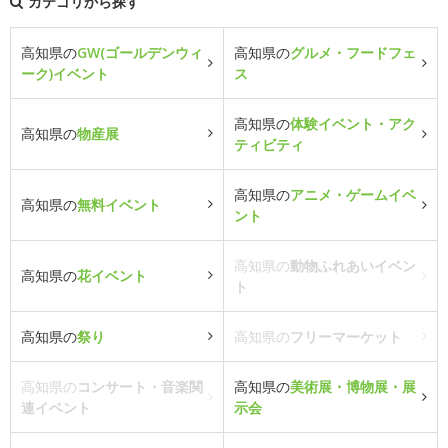
カテゴリから探す
高知県の
GW(ゴールデンウィ
高知県の
グルメ・フードフェ
ーク)イベント
ス
高知県の
体験イベント・アク
高知県の
物産展
ティビティ
高知県の
アニメ・ゲームイベ
高知県の
無料イベント
ント
高知県の
動物ふれあいイベン
高知県の
花イベント
ト
高知県の
祭り
高知県の
フリーマーケット
高知県の
コンサート・音楽関
高知県の
美術展・博物展・展
連イベント
示会