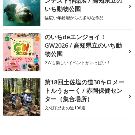
ンテスト作品展 / 高知県立の
いち動物公園
幅広い年齢層からの多彩な作品
のいちdeエンジョイ！
GW2026 / 高知県立のいち動
物公園
GWも楽しいイベントがいっぱい！
第18回土佐塩の道30キロメー
トルうぉーく / 赤岡保健セン
ター（集合場所）
文化庁歴史の道100選