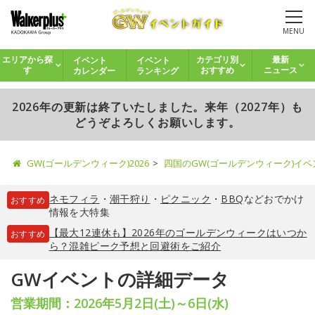
MENU
イベント
イベント
エリアから探
カテゴリ別
最新
カレンダー
ランキング
す
おすすめ
ニュース
2026年の更新は終了いたしました。来年（2027年）も
どうぞよろしくお願いします。
GW(ゴールデンウィーク)2026
四国のGW(ゴールデンウィーク)イ
ネモフィラ
・
潮干狩り
・
ピクニック
・
BBQ
などおでかけ
おすすめ
情報を大特集
【最大12連休も】2026年のゴールデンウィークはいつか
おすすめ
ら？混雑ピーク予想と回避術をご紹介
GWイベントの詳細データ
営業期間：2026年5月2日(土)～6日(水)