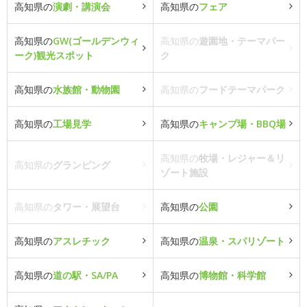
高知県の
演劇・講演会
高知県の
フェア
高知県の
GW(ゴールデンウィ
高知県の
遊園地・テーマパー
ーク)観光スポット
ク
高知県の
水族館・動物園
高知県の
フードテーマパーク
高知県の
工場見学
高知県の
キャンプ場・BBQ場
高知県の
牧場・レジャー＆リ
高知県の
グランピング
ゾート施設
高知県の
タワー・展望台
高知県の
公園
高知県の
アスレチック
高知県の
温泉・スパリゾート
高知県の
道の駅・SA/PA
高知県の
博物館・科学館