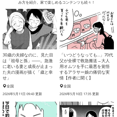
み方を紹介。家で楽しめるコンテンツも続々！
30歳の夫婦なのに、見た目
「いつどうなっても…」70代
は「祖母と孫」――。急激
父が全裸で救急搬送→大人
に老いる妻と成長が止まっ
用オムツを手に最悪を覚悟
た夫の漫画が描く「歳と幸
するアラサー娘の痛切な実
せ」
情【作者に聞く】
全国
全国
2026年5月11日 09:43 更新
2026年5月10日 17:35 更新