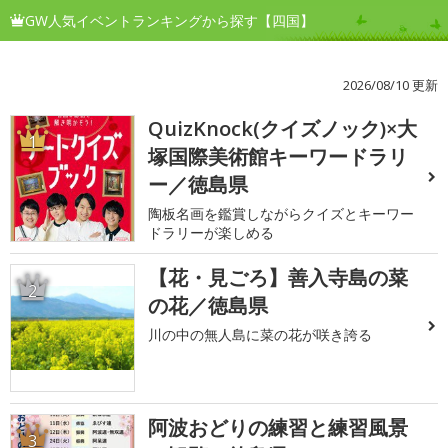
GW人気イベントランキングから探す【四国】
2026/08/10 更新
QuizKnock(クイズノック)×大
1
塚国際美術館キーワードラリ
ー／徳島県
陶板名画を鑑賞しながらクイズとキーワー
ドラリーが楽しめる
【花・見ごろ】善入寺島の菜
2
の花／徳島県
川の中の無人島に菜の花が咲き誇る
阿波おどりの練習と練習風景
3