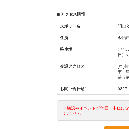
アクセス情報
スポット名
開山
住所
今治
駐車場
〇 1
日）
交通アクセス
[車]
車、
徒歩約
お問い合わせ1
089
※施設やイベントが休園・中止に
ください。