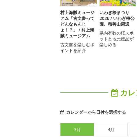
村上海賊ミュージ
いわぎ桜まつり
アム「古文書って
2026 / いわぎ桜公
どんなもんじ
園、積善山周辺
ょ！？」 / 村上海
県内有数の桜スポ
賊ミュージアム
ットと地元産品が
古文書を楽しむポ
楽しめる
イントを紹介
カレ
カレンダーから日付を選択する
3月
4月