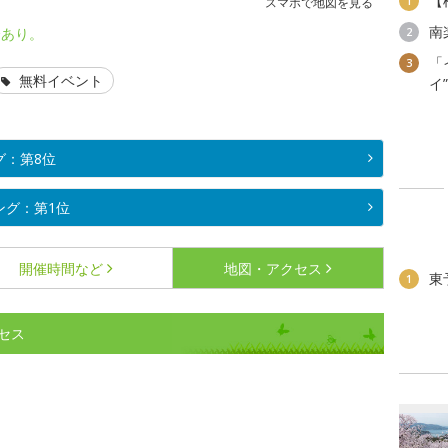
【
1
スマホで地図を見る
南
合あり。
2
「
3
無料イベント
イ
グ：第8位
ング：第1位
開催時間など
地図・アクセス
東
1
セス