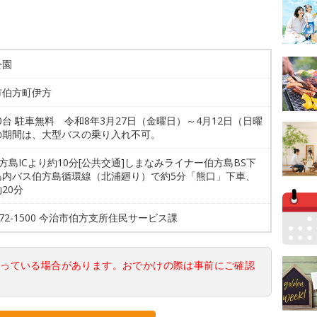
公園
市伯方町伊方
50台 駐車無料 令和8年3月27日（金曜日）～4月12日（日曜
の期間は、大型バスの乗り入れ不可。
伯方島ICより約10分[公共交通]しまなみライナー伯方島BS下
島内バス伯方島循環線（北浦廻り）で約5分「熊口」下車、
20分
7-72-1500 今治市伯方支所住民サービス課
なっている場合があります。おでかけの際は事前にご確認