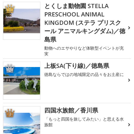
とくしま動物園 STELLA
1
PRESCHOOL ANIMAL
KINGDOM (ステラ プリスク
ール アニマルキングダム)／徳
島県
動物へのエサやりなど体験型イベントが充
実
上板SA(下り線)／徳島県
2
徳島ならではの地域限定の品々をお土産に
四国水族館／香川県
3
「もっと四国を旅してみたい」と思える水
族館