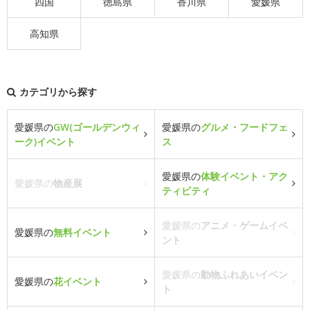
四国
徳島県
香川県
愛媛県
高知県
カテゴリから探す
愛媛県の
GW(ゴールデンウィ
愛媛県の
グルメ・フードフェ
ーク)イベント
ス
愛媛県の
体験イベント・アク
愛媛県の
物産展
ティビティ
愛媛県の
アニメ・ゲームイベ
愛媛県の
無料イベント
ント
愛媛県の
動物ふれあいイベン
愛媛県の
花イベント
ト