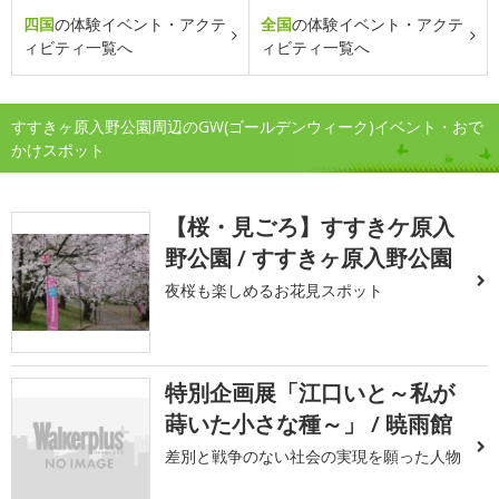
四国
の体験イベント・アクテ
全国
の体験イベント・アクテ
ィビティ一覧へ
ィビティ一覧へ
すすきヶ原入野公園周辺のGW(ゴールデンウィーク)イベント・おで
かけスポット
【桜・見ごろ】すすきケ原入
野公園 / すすきヶ原入野公園
夜桜も楽しめるお花見スポット
特別企画展「江口いと～私が
蒔いた小さな種～」 / 暁雨館
差別と戦争のない社会の実現を願った人物