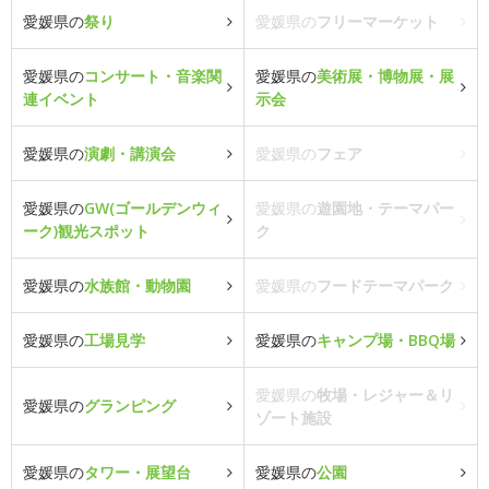
愛媛県の
祭り
愛媛県の
フリーマーケット
愛媛県の
コンサート・音楽関
愛媛県の
美術展・博物展・展
連イベント
示会
愛媛県の
演劇・講演会
愛媛県の
フェア
愛媛県の
GW(ゴールデンウィ
愛媛県の
遊園地・テーマパー
ーク)観光スポット
ク
愛媛県の
水族館・動物園
愛媛県の
フードテーマパーク
愛媛県の
工場見学
愛媛県の
キャンプ場・BBQ場
愛媛県の
牧場・レジャー＆リ
愛媛県の
グランピング
ゾート施設
愛媛県の
タワー・展望台
愛媛県の
公園