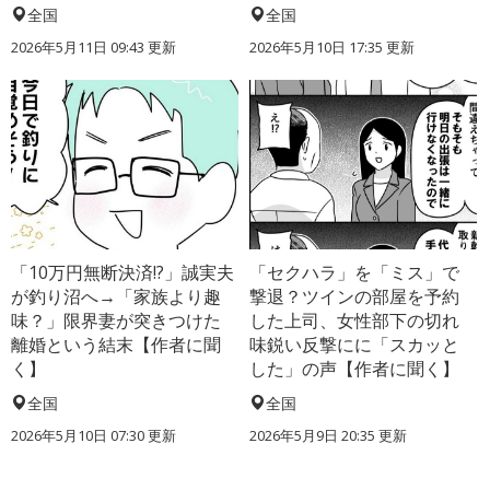
全国
全国
2026年5月11日 09:43 更新
2026年5月10日 17:35 更新
「10万円無断決済!?」誠実夫
「セクハラ」を「ミス」で
が釣り沼へ→「家族より趣
撃退？ツインの部屋を予約
味？」限界妻が突きつけた
した上司、女性部下の切れ
離婚という結末【作者に聞
味鋭い反撃にに「スカッと
く】
した」の声【作者に聞く】
全国
全国
2026年5月10日 07:30 更新
2026年5月9日 20:35 更新