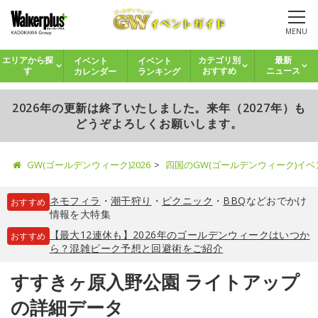
MENU
イベント
イベント
エリアから探
カテゴリ別
最新
カレンダー
ランキング
す
おすすめ
ニュース
2026年の更新は終了いたしました。来年（2027年）も
どうぞよろしくお願いします。
GW(ゴールデンウィーク)2026
四国のGW(ゴールデンウィーク)イ
ネモフィラ
・
潮干狩り
・
ピクニック
・
BBQ
などおでかけ
おすすめ
情報を大特集
【最大12連休も】2026年のゴールデンウィークはいつか
おすすめ
ら？混雑ピーク予想と回避術をご紹介
すすきヶ原入野公園 ライトアップ
の詳細データ