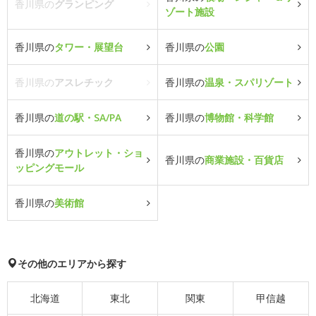
香川県の
グランピング
ゾート施設
香川県の
タワー・展望台
香川県の
公園
香川県の
アスレチック
香川県の
温泉・スパリゾート
香川県の
道の駅・SA/PA
香川県の
博物館・科学館
香川県の
アウトレット・ショ
香川県の
商業施設・百貨店
ッピングモール
香川県の
美術館
その他のエリアから探す
北海道
東北
関東
甲信越