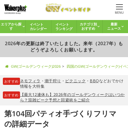
MENU
イベント
イベント
エリアから探
カテゴリ別
最新
カレンダー
ランキング
す
おすすめ
ニュース
2026年の更新は終了いたしました。来年（2027年）も
どうぞよろしくお願いします。
GW(ゴールデンウィーク)2026
四国のGW(ゴールデンウィーク)イ
ネモフィラ
・
潮干狩り
・
ピクニック
・
BBQ
などおでかけ
おすすめ
情報を大特集
【最大12連休も】2026年のゴールデンウィークはいつか
おすすめ
ら？混雑ピーク予想と回避術をご紹介
第104回パティオ手づくりフリマ
の詳細データ