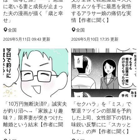
に老いる妻と成長が止まっ
用オムツを手に最悪を覚悟
た夫の漫画が描く「歳と幸
するアラサー娘の痛切な実
せ」
情【作者に聞く】
全国
全国
2026年5月11日 09:43 更新
2026年5月10日 17:35 更新
「10万円無断決済!?」誠実夫
「セクハラ」を「ミス」で
が釣り沼へ→「家族より趣
撃退？ツインの部屋を予約
味？」限界妻が突きつけた
した上司、女性部下の切れ
離婚という結末【作者に聞
味鋭い反撃にに「スカッと
く】
した」の声【作者に聞く】