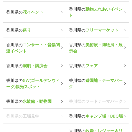
香川県の
動物ふれあいイベン
香川県の
花イベント
ト
香川県の
祭り
香川県の
フリーマーケット
香川県の
コンサート・音楽関
香川県の
美術展・博物展・展
連イベント
示会
香川県の
演劇・講演会
香川県の
フェア
香川県の
GW(ゴールデンウィ
香川県の
遊園地・テーマパー
ーク)観光スポット
ク
香川県の
水族館・動物園
香川県の
フードテーマパーク
香川県の
工場見学
香川県の
キャンプ場・BBQ場
香川県の
牧場・レジャー＆リ