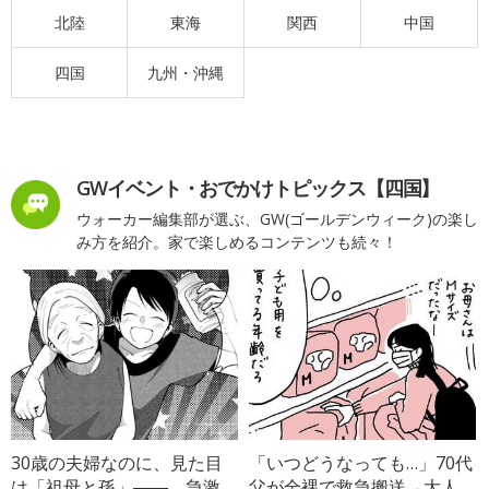
北陸
東海
関西
中国
四国
九州・沖縄
GWイベント・おでかけトピックス【四国】
ウォーカー編集部が選ぶ、GW(ゴールデンウィーク)の楽し
み方を紹介。家で楽しめるコンテンツも続々！
30歳の夫婦なのに、見た目
「いつどうなっても…」70代
は「祖母と孫」――。急激
父が全裸で救急搬送→大人