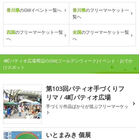
香川県
のGWイベント一覧へ
香川県
のフリーマーケット一
覧へ
四国
のフリーマーケット一覧
全国
のフリーマーケット一覧
へ
へ
4町パティオ広場周辺のGW(ゴールデンウィーク)イベント・おでか
けスポット
第103回パティオ手づくりフ
リマ / 4町パティオ広場
手づくり作品ばかりが並ぶフリーマーケッ
ト
いとまみき 個展