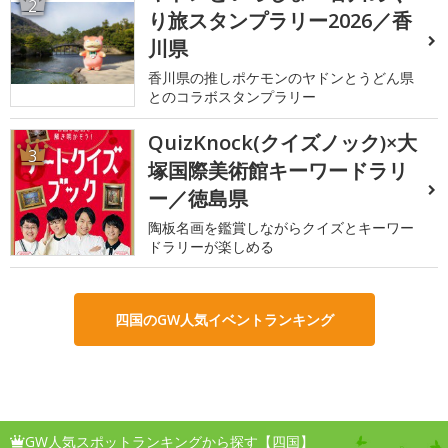
2
り旅スタンプラリー2026／香
川県
香川県の推しポケモンのヤドンとうどん県
とのコラボスタンプラリー
QuizKnock(クイズノック)×大
3
塚国際美術館キーワードラリ
ー／徳島県
陶板名画を鑑賞しながらクイズとキーワー
ドラリーが楽しめる
四国のGW人気イベントランキング
GW人気スポットランキングから探す【四国】