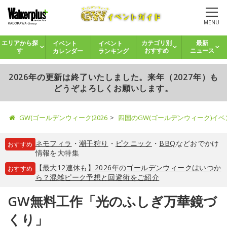
MENU
イベント
イベント
エリアから探
カテゴリ別
最新
カレンダー
ランキング
す
おすすめ
ニュース
2026年の更新は終了いたしました。来年（2027年）も
どうぞよろしくお願いします。
GW(ゴールデンウィーク)2026
四国のGW(ゴールデンウィーク)イ
ネモフィラ
・
潮干狩り
・
ピクニック
・
BBQ
などおでかけ
おすすめ
情報を大特集
【最大12連休も】2026年のゴールデンウィークはいつか
おすすめ
ら？混雑ピーク予想と回避術をご紹介
GW無料工作「光のふしぎ万華鏡づ
くり」