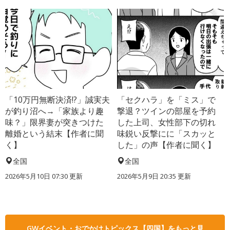
「10万円無断決済!?」誠実夫
「セクハラ」を「ミス」で
が釣り沼へ→「家族より趣
撃退？ツインの部屋を予約
味？」限界妻が突きつけた
した上司、女性部下の切れ
離婚という結末【作者に聞
味鋭い反撃にに「スカッと
く】
した」の声【作者に聞く】
全国
全国
2026年5月10日 07:30 更新
2026年5月9日 20:35 更新
GWイベント・おでかけトピックス【四国】をもっと見