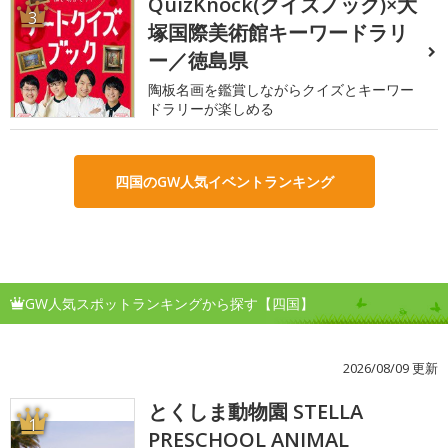
QuizKnock(クイズノック)×大
3
塚国際美術館キーワードラリ
ー／徳島県
陶板名画を鑑賞しながらクイズとキーワー
ドラリーが楽しめる
四国のGW人気イベントランキング
GW人気スポットランキングから探す【四国】
2026/08/09 更新
とくしま動物園 STELLA
1
PRESCHOOL ANIMAL