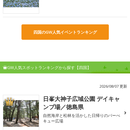
四国のGW人気イベントランキング
GW人気スポットランキングから探す【四国】
2026/08/07 更新
日峯大神子広域公園 デイキャ
1
ンプ場／徳島県
自然海岸と松林を活かした日帰りのバーべ
キュー広場