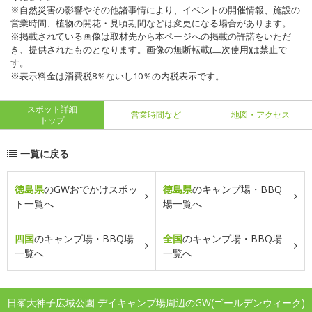
※自然災害の影響やその他諸事情により、イベントの開催情報、施設の
営業時間、植物の開花・見頃期間などは変更になる場合があります。
※掲載されている画像は取材先から本ページへの掲載の許諾をいただ
き、提供されたものとなります。画像の無断転載(二次使用)は禁止で
す。
※表示料金は消費税8％ないし10％の内税表示です。
スポット詳細
営業時間など
地図・アクセス
トップ
一覧に戻る
徳島県
のGWおでかけスポッ
徳島県
のキャンプ場・BBQ
ト一覧へ
場一覧へ
四国
のキャンプ場・BBQ場
全国
のキャンプ場・BBQ場
一覧へ
一覧へ
日峯大神子広域公園 デイキャンプ場周辺のGW(ゴールデンウィーク)