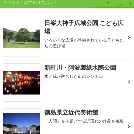
イベント・おでかけスポット
日峯大神子広域公園 こども広
場
いろいろな広場が整備されている子どもた
ちの遊び場
新町川・阿波製紙水際公園
水と緑が融合した街のシンボル
徳島県立近代美術館
「人間」を主題とする近現代の作品を蒐集