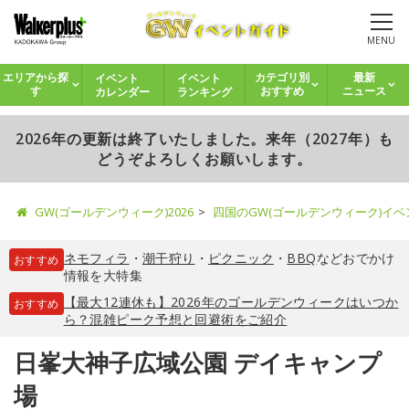
MENU
イベント
イベント
エリアから探
カテゴリ別
最新
カレンダー
ランキング
す
おすすめ
ニュース
2026年の更新は終了いたしました。来年（2027年）も
どうぞよろしくお願いします。
GW(ゴールデンウィーク)2026
四国のGW(ゴールデンウィーク)イ
ネモフィラ
・
潮干狩り
・
ピクニック
・
BBQ
などおでかけ
おすすめ
情報を大特集
【最大12連休も】2026年のゴールデンウィークはいつか
おすすめ
ら？混雑ピーク予想と回避術をご紹介
日峯大神子広域公園 デイキャンプ
場