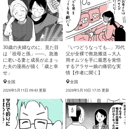
30歳の夫婦なのに、見た目
「いつどうなっても…」70代
は「祖母と孫」――。急激
父が全裸で救急搬送→大人
に老いる妻と成長が止まっ
用オムツを手に最悪を覚悟
た夫の漫画が描く「歳と幸
するアラサー娘の痛切な実
せ」
情【作者に聞く】
全国
全国
2026年5月11日 09:43 更新
2026年5月10日 17:35 更新