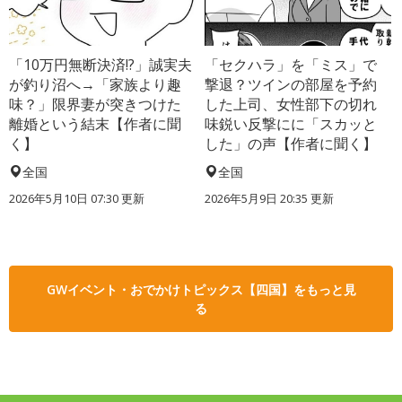
「10万円無断決済!?」誠実夫
「セクハラ」を「ミス」で
が釣り沼へ→「家族より趣
撃退？ツインの部屋を予約
味？」限界妻が突きつけた
した上司、女性部下の切れ
離婚という結末【作者に聞
味鋭い反撃にに「スカッと
く】
した」の声【作者に聞く】
全国
全国
2026年5月10日 07:30 更新
2026年5月9日 20:35 更新
GWイベント・おでかけトピックス【四国】をもっと見
る