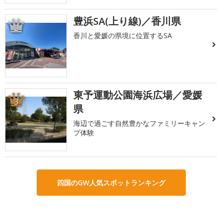
豊浜SA(上り線)／香川県
2
香川と愛媛の県境に位置するSA
東予運動公園海浜広場／愛媛
3
県
海辺で過ごす自然豊かなファミリーキャン
プ体験
四国のGW人気スポットランキング