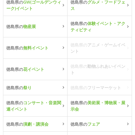
徳島県の
GW(ゴールデンウィ
徳島県の
グルメ・フードフェ
ーク)イベント
ス
徳島県の
体験イベント・アク
徳島県の
物産展
ティビティ
徳島県の
アニメ・ゲームイベ
徳島県の
無料イベント
ント
徳島県の
動物ふれあいイベン
徳島県の
花イベント
ト
徳島県の
祭り
徳島県の
フリーマーケット
徳島県の
コンサート・音楽関
徳島県の
美術展・博物展・展
連イベント
示会
徳島県の
演劇・講演会
徳島県の
フェア