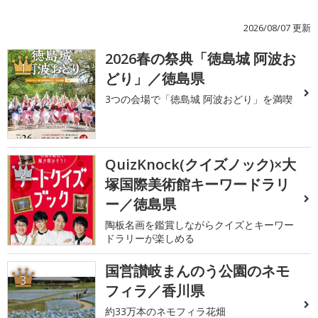
2026/08/07 更新
2026春の祭典「徳島城 阿波お
1
どり」／徳島県
3つの会場で「徳島城 阿波おどり」を満喫
QuizKnock(クイズノック)×大
2
塚国際美術館キーワードラリ
ー／徳島県
陶板名画を鑑賞しながらクイズとキーワー
ドラリーが楽しめる
国営讃岐まんのう公園のネモ
3
フィラ／香川県
約33万本のネモフィラ花畑