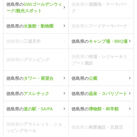
徳島県の
GW(ゴールデンウィ
徳島県の
遊園地・テーマパー
ーク)観光スポット
ク
徳島県の
水族館・動物園
徳島県の
フードテーマパーク
徳島県の
工場見学
徳島県の
キャンプ場・BBQ場
徳島県の
牧場・レジャー＆リ
徳島県の
グランピング
ゾート施設
徳島県の
タワー・展望台
徳島県の
公園
徳島県の
アスレチック
徳島県の
温泉・スパリゾート
徳島県の
道の駅・SA/PA
徳島県の
博物館・科学館
徳島県の
アウトレット・ショ
徳島県の
商業施設・百貨店
ッピングモール