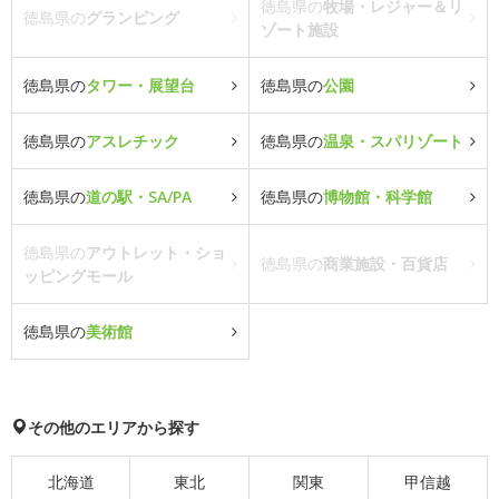
徳島県の
牧場・レジャー＆リ
徳島県の
グランピング
ゾート施設
徳島県の
タワー・展望台
徳島県の
公園
徳島県の
アスレチック
徳島県の
温泉・スパリゾート
徳島県の
道の駅・SA/PA
徳島県の
博物館・科学館
徳島県の
アウトレット・ショ
徳島県の
商業施設・百貨店
ッピングモール
徳島県の
美術館
その他のエリアから探す
北海道
東北
関東
甲信越