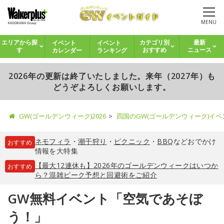
MENU
イベント
イベント
エリアから探
カテゴリ別
最新
カレンダー
ランキング
す
おすすめ
ニュース
2026年の更新は終了いたしました。来年（2027年）も
どうぞよろしくお願いします。
GW(ゴールデンウィーク)2026
四国のGW(ゴールデンウィーク)イ
ネモフィラ
・
潮干狩り
・
ピクニック
・
BBQ
などおでかけ
おすすめ
情報を大特集
【最大12連休も】2026年のゴールデンウィークはいつか
おすすめ
ら？混雑ピーク予想と回避術をご紹介
GW無料イベント「空気であそぼ
う！」