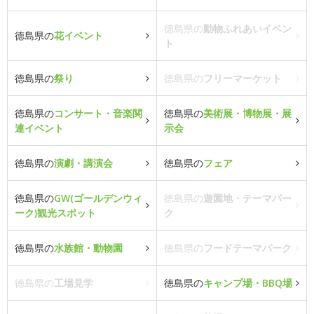
徳島県の
動物ふれあいイベン
徳島県の
花イベント
ト
徳島県の
祭り
徳島県の
フリーマーケット
徳島県の
コンサート・音楽関
徳島県の
美術展・博物展・展
連イベント
示会
徳島県の
演劇・講演会
徳島県の
フェア
徳島県の
GW(ゴールデンウィ
徳島県の
遊園地・テーマパー
ーク)観光スポット
ク
徳島県の
水族館・動物園
徳島県の
フードテーマパーク
徳島県の
工場見学
徳島県の
キャンプ場・BBQ場