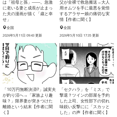
は「祖母と孫」――。急激
父が全裸で救急搬送→大人
に老いる妻と成長が止まっ
用オムツを手に最悪を覚悟
た夫の漫画が描く「歳と幸
するアラサー娘の痛切な実
せ」
情【作者に聞く】
全国
全国
2026年5月11日 09:43 更新
2026年5月10日 17:35 更新
「10万円無断決済!?」誠実夫
「セクハラ」を「ミス」で
が釣り沼へ→「家族より趣
撃退？ツインの部屋を予約
味？」限界妻が突きつけた
した上司、女性部下の切れ
離婚という結末【作者に聞
味鋭い反撃にに「スカッと
く】
した」の声【作者に聞く】