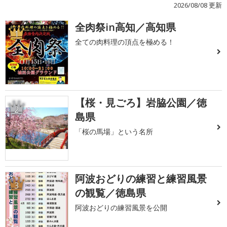
2026/08/08 更新
全肉祭in高知／高知県
1
全ての肉料理の頂点を極める！
【桜・見ごろ】岩脇公園／徳
2
島県
「桜の馬場」という名所
阿波おどりの練習と練習風景
3
の観覧／徳島県
阿波おどりの練習風景を公開