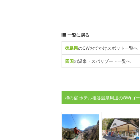
一覧に戻る
徳島県
のGWおでかけスポット一覧へ
四国
の温泉・スパリゾート一覧へ
和の宿 ホテル祖谷温泉周辺のGW(ゴ