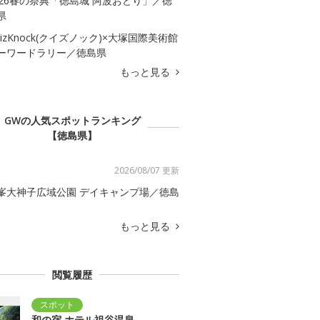
026春の祭典「徳島城 阿波おどり」／徳
県
uizKnock(クイズノック)×大塚国際美術館
ーワードラリー／徳島県
もっと見る
GWの人気スポットランキング
【徳島県】
2026/08/07 更新
峯大神子広域公園 デイキャンプ場／徳島
もっと見る
閲覧履歴
和の宿 ホテル祖谷温泉