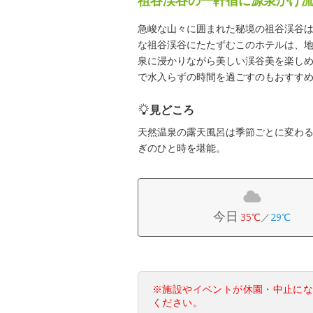
急峻な山々に囲まれた秘境の祖谷渓谷
な祖谷渓谷にたたずむこのホテルは、
泉に浸かりながら美しい渓谷美を楽しめ
で水入らずの時間を過ごすのもおすす
見どころ
天然温泉の露天風呂は季節ごとに変わ
ぎのひと時を堪能。
今日
35℃
／
29℃
※施設やイベントが休園・中止に
ください。