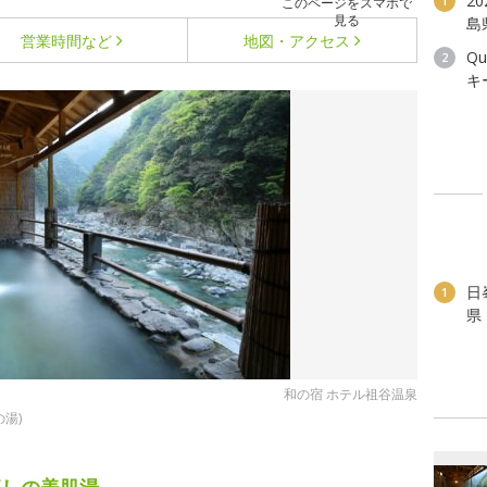
2
1
このページをスマホで
見る
島
営業時間など
地図・アクセス
Q
2
キ
日
1
県
和の宿 ホテル祖谷温泉
湯)
流しの美肌湯