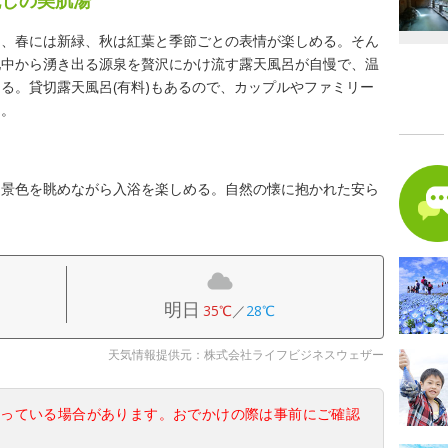
は、春には新緑、秋は紅葉と季節ごとの表情が楽しめる。そん
地中から湧き出る源泉を贅沢にかけ流す露天風呂が自慢で、温
る。貸切露天風呂(有料)もあるので、カップルやファミリー
め。
る景色を眺めながら入浴を楽しめる。自然の懐に抱かれた安ら
明日
35℃
／
28℃
天気情報提供元：株式会社ライフビジネスウェザー
なっている場合があります。おでかけの際は事前にご確認