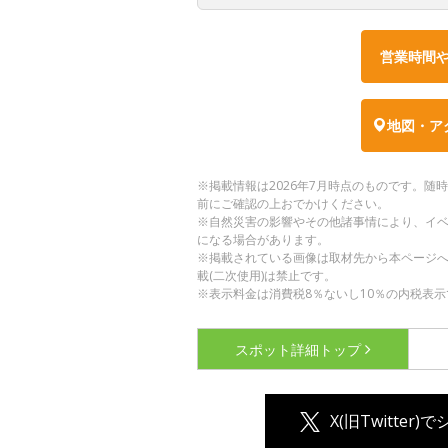
営業時間
地図・ア
※掲載情報は2026年7月時点のものです。
前にご確認の上おでかけください。
※自然災害の影響やその他諸事情により、イ
になる場合があります。
※掲載されている画像は取材先から本ページ
載(二次使用)は禁止です。
※表示料金は消費税8％ないし10％の内税表示
スポット詳細
トップ
X(旧Twitter)