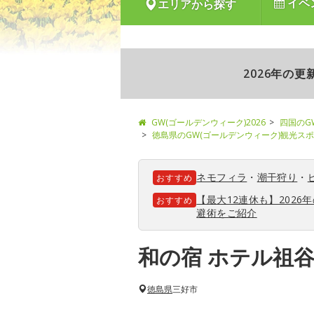
イベ
エリアから探す
2026年の
GW(ゴールデンウィーク)2026
四国のG
徳島県のGW(ゴールデンウィーク)観光ス
ネモフィラ
・
潮干狩り
・
おすすめ
【最大12連休も】202
おすすめ
避術をご紹介
和の宿 ホテル祖
徳島県
三好市