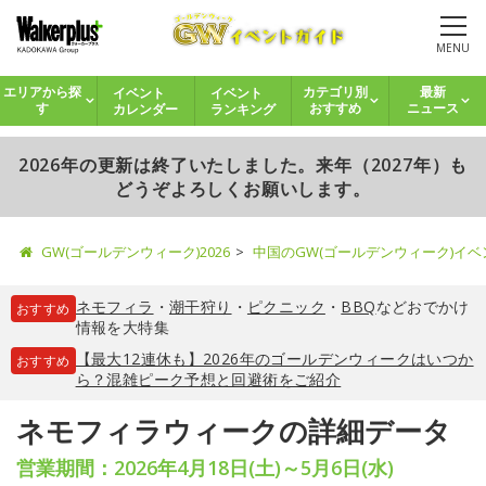
MENU
イベント
イベント
エリアから探
カテゴリ別
最新
カレンダー
ランキング
す
おすすめ
ニュース
2026年の更新は終了いたしました。来年（2027年）も
どうぞよろしくお願いします。
GW(ゴールデンウィーク)2026
中国のGW(ゴールデンウィーク)イ
ネモフィラ
・
潮干狩り
・
ピクニック
・
BBQ
などおでかけ
おすすめ
情報を大特集
【最大12連休も】2026年のゴールデンウィークはいつか
おすすめ
ら？混雑ピーク予想と回避術をご紹介
ネモフィラウィークの詳細データ
営業期間：2026年4月18日(土)～5月6日(水)