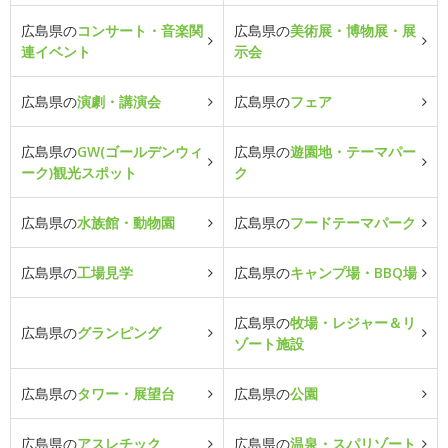
広島県の
コンサート・音楽関
広島県の
美術展・博物展・展
連イベント
示会
広島県の
演劇・講演会
広島県の
フェア
広島県の
GW(ゴールデンウィ
広島県の
遊園地・テーマパー
ーク)観光スポット
ク
広島県の
水族館・動物園
広島県の
フードテーマパーク
広島県の
工場見学
広島県の
キャンプ場・BBQ場
広島県の
牧場・レジャー＆リ
広島県の
グランピング
ゾート施設
広島県の
タワー・展望台
広島県の
公園
広島県の
アスレチック
広島県の
温泉・スパリゾート