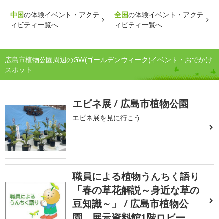
中国
の体験イベント・アクテ
全国
の体験イベント・アクテ
ィビティ一覧へ
ィビティ一覧へ
広島市植物公園周辺のGW(ゴールデンウィーク)イベント・おでかけ
スポット
エビネ展 / 広島市植物公園
エビネ展を見に行こう
職員による植物うんちく語り
「春の草花解説～身近な草の
豆知識～」 / 広島市植物公
園 展示資料館1階ロビー