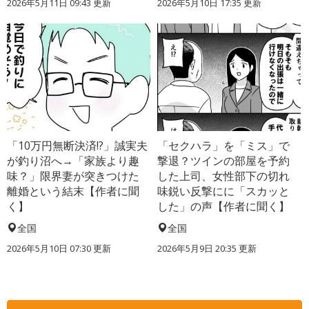
2026年5月11日 09:43 更新
2026年5月10日 17:35 更新
「10万円無断決済!?」誠実夫
「セクハラ」を「ミス」で
が釣り沼へ→「家族より趣
撃退？ツインの部屋を予約
味？」限界妻が突きつけた
した上司、女性部下の切れ
離婚という結末【作者に聞
味鋭い反撃にに「スカッと
く】
した」の声【作者に聞く】
全国
全国
2026年5月10日 07:30 更新
2026年5月9日 20:35 更新