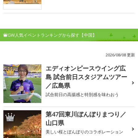
GW人気イベントランキングから探す【中国】
2026/08/08 更新
エディオンピースウイング広
1
島 試合前日スタジアムツアー
／広島県
試合前日の高揚感と特別感を味わおう
第47回東川ぼんぼりまつり／
2
山口県
美しい桜とぼんぼりのコラボレーション