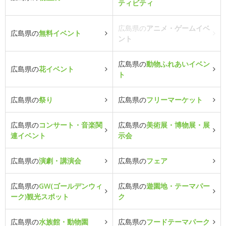
ティビティ
広島県の
アニメ・ゲームイベ
広島県の
無料イベント
ント
広島県の
動物ふれあいイベン
広島県の
花イベント
ト
広島県の
祭り
広島県の
フリーマーケット
広島県の
コンサート・音楽関
広島県の
美術展・博物展・展
連イベント
示会
広島県の
演劇・講演会
広島県の
フェア
広島県の
GW(ゴールデンウィ
広島県の
遊園地・テーマパー
ーク)観光スポット
ク
広島県の
水族館・動物園
広島県の
フードテーマパーク