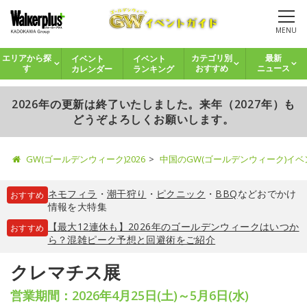
MENU
イベント
イベント
エリアから探
カテゴリ別
最新
カレンダー
ランキング
す
おすすめ
ニュース
2026年の更新は終了いたしました。来年（2027年）も
どうぞよろしくお願いします。
GW(ゴールデンウィーク)2026
中国のGW(ゴールデンウィーク)イ
ネモフィラ
・
潮干狩り
・
ピクニック
・
BBQ
などおでかけ
おすすめ
情報を大特集
【最大12連休も】2026年のゴールデンウィークはいつか
おすすめ
ら？混雑ピーク予想と回避術をご紹介
クレマチス展
営業期間：2026年4月25日(土)～5月6日(水)