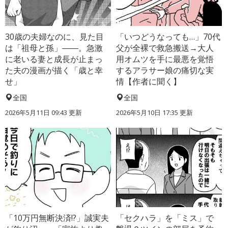
30歳の夫婦なのに、見た目
「いつどうなっても…」70代
は「祖母と孫」――。急激
父が全裸で救急搬送→大人
に老いる妻と成長が止まっ
用オムツを手に最悪を覚悟
た夫の漫画が描く「歳と幸
するアラサー娘の痛切な実
せ」
情【作者に聞く】
全国
全国
2026年5月11日 09:43 更新
2026年5月10日 17:35 更新
「10万円無断決済!?」誠実夫
「セクハラ」を「ミス」で