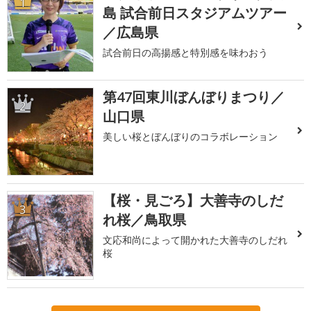
1
島 試合前日スタジアムツアー
／広島県
試合前日の高揚感と特別感を味わおう
第47回東川ぼんぼりまつり／
2
山口県
美しい桜とぼんぼりのコラボレーション
【桜・見ごろ】大善寺のしだ
3
れ桜／鳥取県
文応和尚によって開かれた大善寺のしだれ
桜