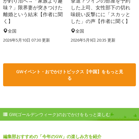
が釣り沼へ→「家族より趣
撃退？ツインの部屋を予約
味？」限界妻が突きつけた
した上司、女性部下の切れ
離婚という結末【作者に聞
味鋭い反撃にに「スカッと
く】
した」の声【作者に聞く】
全国
全国
2026年5月10日 07:30 更新
2026年5月9日 20:35 更新
GWイベント・おでかけトピックス【中国】をもっと見
る
GW(ゴールデンウィーク)のおでかけをもっと楽しむ
編集部おすすめの「今年のGW」の楽しみ方を紹介