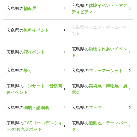
広島県の
体験イベント・アク
広島県の
物産展
ティビティ
広島県の
アニメ・ゲームイベ
広島県の
無料イベント
ント
広島県の
動物ふれあいイベン
広島県の
花イベント
ト
広島県の
祭り
広島県の
フリーマーケット
広島県の
コンサート・音楽関
広島県の
美術展・博物展・展
連イベント
示会
広島県の
演劇・講演会
広島県の
フェア
広島県の
GW(ゴールデンウィ
広島県の
遊園地・テーマパー
ーク)観光スポット
ク