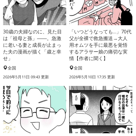
30歳の夫婦なのに、見た目
「いつどうなっても…」70代
は「祖母と孫」――。急激
父が全裸で救急搬送→大人
に老いる妻と成長が止まっ
用オムツを手に最悪を覚悟
た夫の漫画が描く「歳と幸
するアラサー娘の痛切な実
せ」
情【作者に聞く】
全国
全国
2026年5月11日 09:43 更新
2026年5月10日 17:35 更新