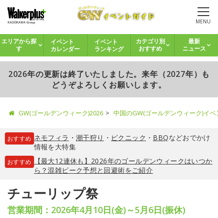
MENU
イベント
イベント
エリアから探
カテゴリ別
最新
カレンダー
ランキング
す
おすすめ
ニュース
2026年の更新は終了いたしました。来年（2027年）も
どうぞよろしくお願いします。
GW(ゴールデンウィーク)2026
中国のGW(ゴールデンウィーク)イ
ネモフィラ
・
潮干狩り
・
ピクニック
・
BBQ
などおでかけ
おすすめ
情報を大特集
【最大12連休も】2026年のゴールデンウィークはいつか
おすすめ
ら？混雑ピーク予想と回避術をご紹介
チューリップ祭
営業期間：2026年4月10日(金)～5月6日(振休)