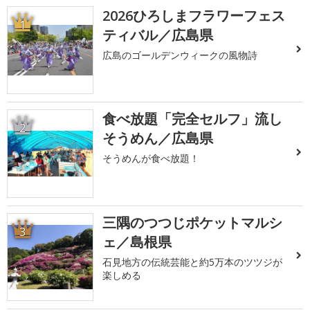
2026ひろしまフラワーフェス
1
ティバル／広島県
広島のゴールデンウィークの風物詩
食べ放題「完全セルフ」流し
2
そうめん／広島県
そうめんが食べ放題！
三隅のつつじポケットマルシ
3
ェ／島根県
石見地方の伝統芸能と約5万本のツツジが
楽しめる