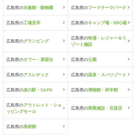
広島県の
水族館・動物園
広島県の
フードテーマパーク
広島県の
工場見学
広島県の
キャンプ場・BBQ場
広島県の
牧場・レジャー＆リ
広島県の
グランピング
ゾート施設
広島県の
タワー・展望台
広島県の
公園
広島県の
アスレチック
広島県の
温泉・スパリゾート
広島県の
道の駅・SA/PA
広島県の
博物館・科学館
広島県の
アウトレット・ショ
広島県の
商業施設・百貨店
ッピングモール
広島県の
美術館