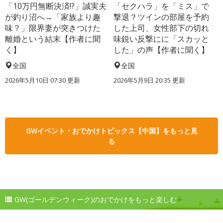
「10万円無断決済!?」誠実夫
「セクハラ」を「ミス」で
が釣り沼へ→「家族より趣
撃退？ツインの部屋を予約
味？」限界妻が突きつけた
した上司、女性部下の切れ
離婚という結末【作者に聞
味鋭い反撃にに「スカッと
く】
した」の声【作者に聞く】
全国
全国
2026年5月10日 07:30 更新
2026年5月9日 20:35 更新
GWイベント・おでかけトピックス【中国】をもっと見
る
GW(ゴールデンウィーク)のおでかけをもっと楽しむ