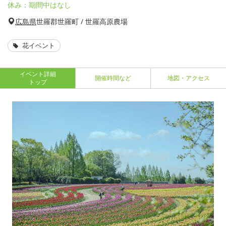
休み：期間中はなし
広島県
世羅郡世羅町 / 世羅高原農場
花イベント
イベント詳細
開催時間など
地図・アクセス
トップ