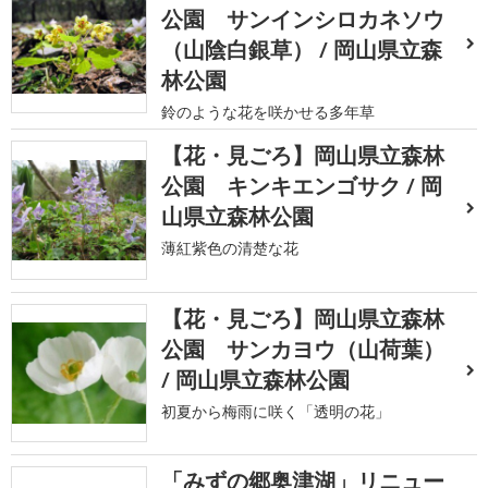
公園 サンインシロカネソウ
（山陰白銀草） / 岡山県立森
林公園
鈴のような花を咲かせる多年草
【花・見ごろ】岡山県立森林
公園 キンキエンゴサク / 岡
山県立森林公園
薄紅紫色の清楚な花
【花・見ごろ】岡山県立森林
公園 サンカヨウ（山荷葉）
/ 岡山県立森林公園
初夏から梅雨に咲く「透明の花」
「みずの郷奥津湖」リニュー