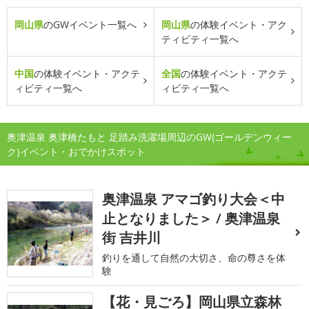
岡山県
のGWイベント一覧へ
岡山県
の体験イベント・アク
ティビティ一覧へ
中国
の体験イベント・アクテ
全国
の体験イベント・アクテ
ィビティ一覧へ
ィビティ一覧へ
奥津温泉 奥津橋たもと 足踏み洗濯場周辺のGW(ゴールデンウィー
ク)イベント・おでかけスポット
奥津温泉 アマゴ釣り大会＜中
止となりました＞ / 奥津温泉
街 吉井川
釣りを通して自然の大切さ、命の尊さを体
験
【花・見ごろ】岡山県立森林