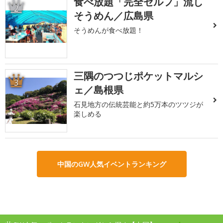
食べ放題「完全セルフ」流し
2
そうめん／広島県
そうめんが食べ放題！
三隅のつつじポケットマルシ
3
ェ／島根県
石見地方の伝統芸能と約5万本のツツジが
楽しめる
中国のGW人気イベントランキング