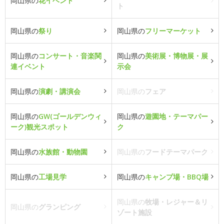
岡山県の
花イベント
ト
岡山県の
祭り
岡山県の
フリーマーケット
岡山県の
コンサート・音楽関
岡山県の
美術展・博物展・展
連イベント
示会
岡山県の
演劇・講演会
岡山県の
フェア
岡山県の
GW(ゴールデンウィ
岡山県の
遊園地・テーマパー
ーク)観光スポット
ク
岡山県の
水族館・動物園
岡山県の
フードテーマパーク
岡山県の
工場見学
岡山県の
キャンプ場・BBQ場
岡山県の
牧場・レジャー＆リ
岡山県の
グランピング
ゾート施設