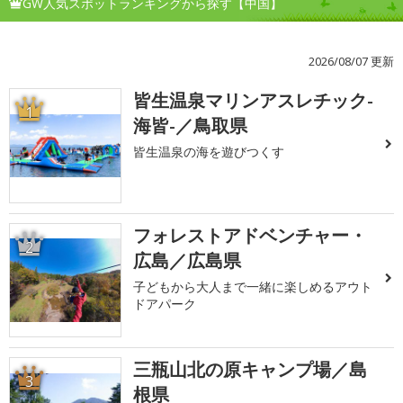
GW人気スポットランキングから探す【中国】
2026/08/07 更新
皆生温泉マリンアスレチック-
1
海皆-／鳥取県
皆生温泉の海を遊びつくす
フォレストアドベンチャー・
2
広島／広島県
子どもから大人まで一緒に楽しめるアウト
ドアパーク
三瓶山北の原キャンプ場／島
3
根県