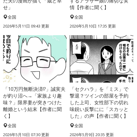
た夫の漫画が描く「歳と幸
するアラサー娘の痛切な実
せ」
情【作者に聞く】
全国
全国
2026年5月11日 09:43 更新
2026年5月10日 17:35 更新
「10万円無断決済!?」誠実夫
「セクハラ」を「ミス」で
が釣り沼へ→「家族より趣
撃退？ツインの部屋を予約
味？」限界妻が突きつけた
した上司、女性部下の切れ
離婚という結末【作者に聞
味鋭い反撃にに「スカッと
く】
した」の声【作者に聞く】
全国
全国
2026年5月10日 07:30 更新
2026年5月9日 20:35 更新