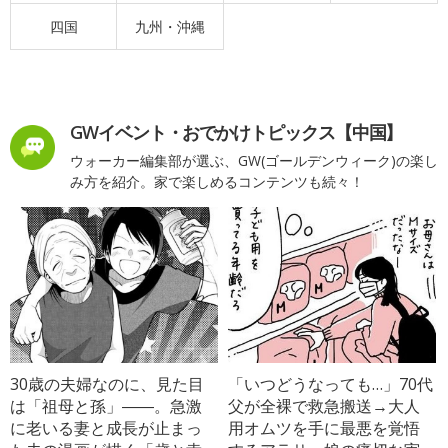
四国
九州・沖縄
GWイベント・おでかけトピックス【中国】
ウォーカー編集部が選ぶ、GW(ゴールデンウィーク)の楽し
み方を紹介。家で楽しめるコンテンツも続々！
30歳の夫婦なのに、見た目
「いつどうなっても…」70代
は「祖母と孫」――。急激
父が全裸で救急搬送→大人
に老いる妻と成長が止まっ
用オムツを手に最悪を覚悟