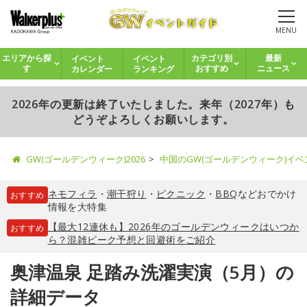
MENU
イベント
イベント
エリアから探
カテゴリ別
最新
カレンダー
ランキング
す
おすすめ
ニュース
2026年の更新は終了いたしました。来年（2027年）も
どうぞよろしくお願いします。
GW(ゴールデンウィーク)2026
中国のGW(ゴールデンウィーク)イ
ネモフィラ
・
潮干狩り
・
ピクニック
・
BBQ
などおでかけ
おすすめ
情報を大特集
【最大12連休も】2026年のゴールデンウィークはいつか
おすすめ
ら？混雑ピーク予想と回避術をご紹介
奥津温泉 足踏み洗濯実演（5月）の
詳細データ