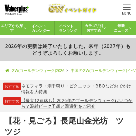
MENU
イベント
イベント
エリアから探
カテゴリ別
最新
カレンダー
ランキング
す
おすすめ
ニュース
2026年の更新は終了いたしました。来年（2027年）も
どうぞよろしくお願いします。
GW(ゴールデンウィーク)2026
中国のGW(ゴールデンウィーク)イ
ネモフィラ
・
潮干狩り
・
ピクニック
・
BBQ
などおでかけ
おすすめ
情報を大特集
【最大12連休も】2026年のゴールデンウィークはいつか
おすすめ
ら？混雑ピーク予想と回避術をご紹介
【花・見ごろ】長尾山金光坊 ツ
ツジ