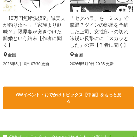
「10万円無断決済!?」誠実夫
「セクハラ」を「ミス」で
が釣り沼へ→「家族より趣
撃退？ツインの部屋を予約
味？」限界妻が突きつけた
した上司、女性部下の切れ
離婚という結末【作者に聞
味鋭い反撃にに「スカッと
く】
した」の声【作者に聞く】
全国
全国
2026年5月10日 07:30 更新
2026年5月9日 20:35 更新
GWイベント・おでかけトピックス【中国】をもっと見
る
GW(ゴールデンウィーク)のおでかけをもっと楽しむ