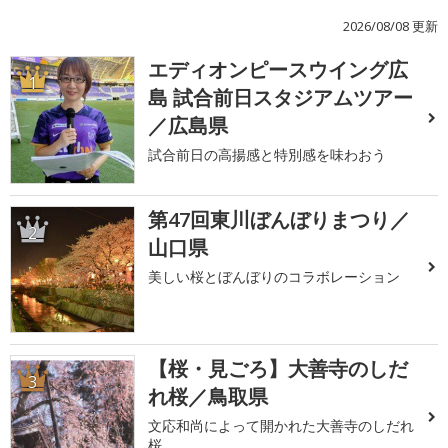
2026/08/08 更新
エディオンピースウイング広
1
島 試合前日スタジアムツアー
／広島県
試合前日の高揚感と特別感を味わおう
第47回東川ぼんぼりまつり／
2
山口県
美しい桜とぼんぼりのコラボレーション
【桜・見ごろ】大善寺のしだ
3
れ桜／鳥取県
文応和尚によって開かれた大善寺のしだれ
桜