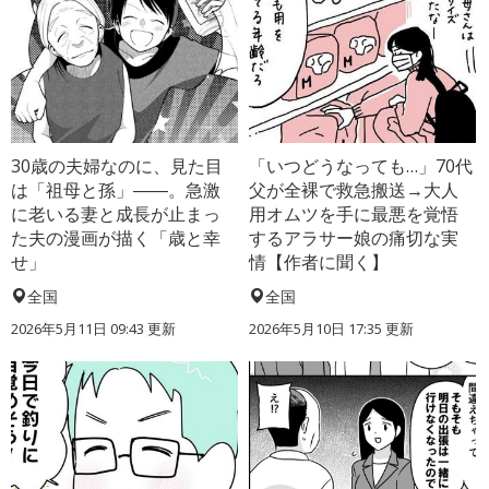
30歳の夫婦なのに、見た目
「いつどうなっても…」70代
は「祖母と孫」――。急激
父が全裸で救急搬送→大人
に老いる妻と成長が止まっ
用オムツを手に最悪を覚悟
た夫の漫画が描く「歳と幸
するアラサー娘の痛切な実
せ」
情【作者に聞く】
全国
全国
2026年5月11日 09:43 更新
2026年5月10日 17:35 更新