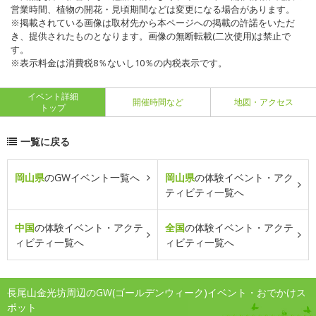
営業時間、植物の開花・見頃期間などは変更になる場合があります。
※掲載されている画像は取材先から本ページへの掲載の許諾をいただ
き、提供されたものとなります。画像の無断転載(二次使用)は禁止で
す。
※表示料金は消費税8％ないし10％の内税表示です。
イベント詳細
開催時間など
地図・アクセス
トップ
一覧に戻る
岡山県
のGWイベント一覧へ
岡山県
の体験イベント・アク
ティビティ一覧へ
中国
の体験イベント・アクテ
全国
の体験イベント・アクテ
ィビティ一覧へ
ィビティ一覧へ
長尾山金光坊周辺のGW(ゴールデンウィーク)イベント・おでかけス
ポット