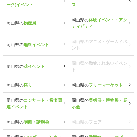
ーク)イベント
ス
岡山県の
体験イベント・アク
岡山県の
物産展
ティビティ
岡山県の
アニメ・ゲームイベ
岡山県の
無料イベント
ント
岡山県の
動物ふれあいイベン
岡山県の
花イベント
ト
岡山県の
祭り
岡山県の
フリーマーケット
岡山県の
コンサート・音楽関
岡山県の
美術展・博物展・展
連イベント
示会
岡山県の
演劇・講演会
岡山県の
フェア