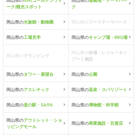
岡山県の
GW(ゴールデンウィ
岡山県の
遊園地・テーマパー
ーク)観光スポット
ク
岡山県の
水族館・動物園
岡山県の
フードテーマパーク
岡山県の
工場見学
岡山県の
キャンプ場・BBQ場
岡山県の
牧場・レジャー＆リ
岡山県の
グランピング
ゾート施設
岡山県の
タワー・展望台
岡山県の
公園
岡山県の
アスレチック
岡山県の
温泉・スパリゾート
岡山県の
道の駅・SA/PA
岡山県の
博物館・科学館
岡山県の
アウトレット・ショ
岡山県の
商業施設・百貨店
ッピングモール