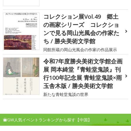
コレクション展Vol.49 郷土
の画家シリーズ コレクショ
ンで見る岡山光風会の作家た
ち / 勝央美術文学館
同館所蔵の岡山光風会の作家の作品展示
令和7年度勝央美術文学館企画
展 岡本綺堂『青蛙堂鬼談』刊
行100年記念展 青蛙堂鬼談×雨
玉舎木版 / 勝央美術文学館
新たな青蛙堂鬼談の世界
GW人気イベントランキングから探す【中国】