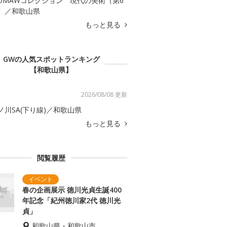
OMAWコレクション 現代の美術（第6
）／和歌山県
もっと見る
GWの人気スポットランキング
【和歌山県】
2026/08/08 更新
ノ川SA(下り線)／和歌山県
もっと見る
閲覧履歴
春の企画展示 徳川光貞生誕400
年記念「紀州徳川家2代 徳川光
貞」
和歌山県・和歌山市