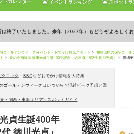
ントカレンダー
イベントランキング
スポットラ
更新は終了いたしました。来年（2027年）もどうぞよろしく
W(ゴールデンウィーク)イベント・おでかけ観光スポット
和歌山県のGW(ゴール
ント
春の企画展示 徳川光貞生誕400年記念「紀州徳川家2代 徳川光貞」
詳細デ
ピクニック
・
BBQ
などおでかけ情報を大特集
6年のゴールデンウィークはいつから？混雑ピーク予想と回
関東・関西・東海エリア別スポットガイド
光貞生誕400年
代 徳川光貞」