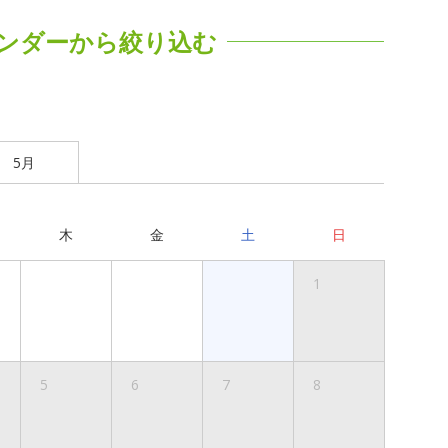
ンダーから絞り込む
5月
木
金
土
日
1
5
6
7
8