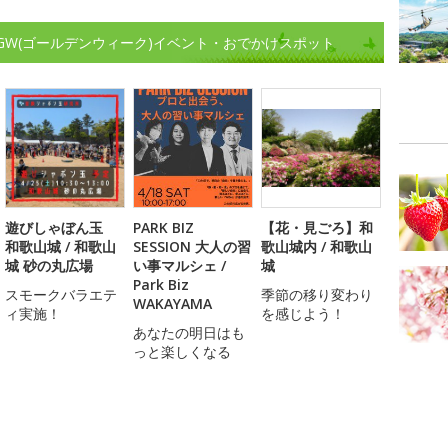
GW(ゴールデンウィーク)イベント・おでかけスポット
遊びしゃぼん玉
PARK BIZ
【花・見ごろ】和
和歌山城 / 和歌山
SESSION 大人の習
歌山城内 / 和歌山
城 砂の丸広場
い事マルシェ /
城
Park Biz
スモークバラエテ
季節の移り変わり
WAKAYAMA
ィ実施！
を感じよう！
あなたの明日はも
っと楽しくなる