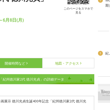
M
1
期
このページをスマホで
見る
～6月8日(月)
紀
1
開催時間など
地図・アクセス
念「紀州徳川家2代 徳川光貞」の詳細データ
画展示 徳川光貞生誕400年記念「紀州徳川家2代 徳川光