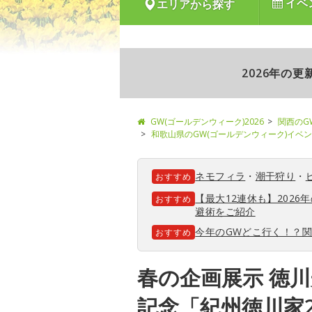
イベ
エリアから探す
2026年の
GW(ゴールデンウィーク)2026
関西のG
和歌山県のGW(ゴールデンウィーク)イベ
ネモフィラ
・
潮干狩り
・
おすすめ
【最大12連休も】202
おすすめ
避術をご紹介
今年のGWどこ行く！？
おすすめ
春の企画展示 徳川
記念「紀州徳川家2