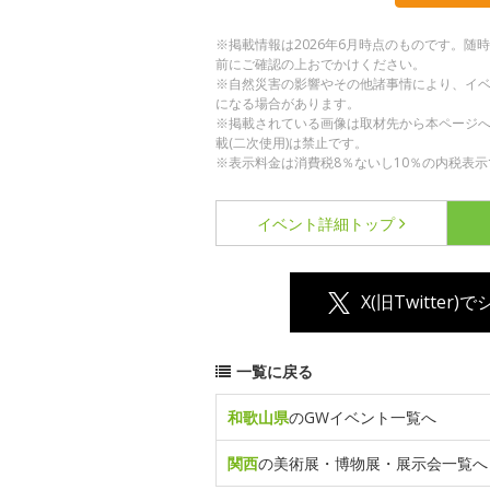
※掲載情報は2026年6月時点のものです。
前にご確認の上おでかけください。
※自然災害の影響やその他諸事情により、イ
になる場合があります。
※掲載されている画像は取材先から本ページ
載(二次使用)は禁止です。
※表示料金は消費税8％ないし10％の内税表示
イベント詳細
トップ
X(旧Twitter)
一覧に戻る
和歌山県
のGWイベント一覧へ
関西
の美術展・博物展・展示会一覧へ