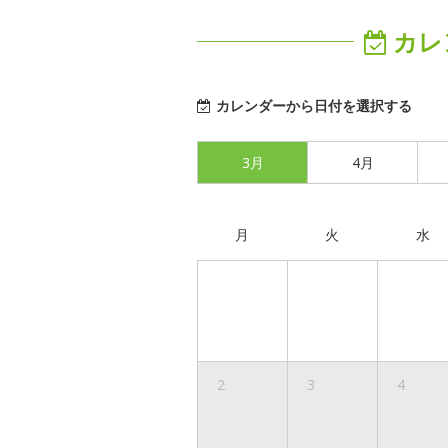
カレ
カレンダーから日付を選択する
3月
4月
月
火
水
2
3
4