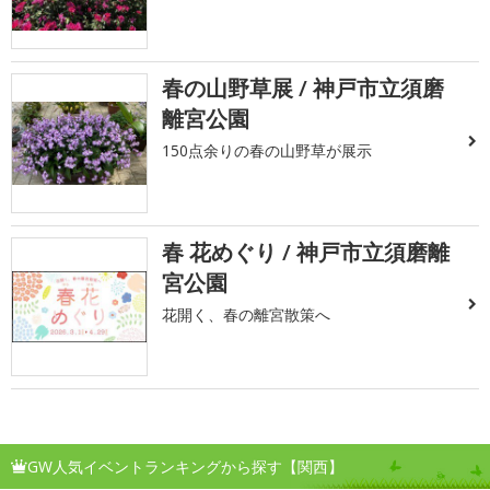
春の山野草展 / 神戸市立須磨
離宮公園
150点余りの春の山野草が展示
春 花めぐり / 神戸市立須磨離
宮公園
花開く、春の離宮散策へ
GW人気イベントランキングから探す【関西】