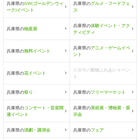
兵庫県の
GW(ゴールデンウィ
兵庫県の
グルメ・フードフェ
ーク)イベント
ス
兵庫県の
体験イベント・アク
兵庫県の
物産展
ティビティ
兵庫県の
アニメ・ゲームイベ
兵庫県の
無料イベント
ント
兵庫県の
動物ふれあいイベン
兵庫県の
花イベント
ト
兵庫県の
祭り
兵庫県の
フリーマーケット
兵庫県の
コンサート・音楽関
兵庫県の
美術展・博物展・展
連イベント
示会
兵庫県の
演劇・講演会
兵庫県の
フェア