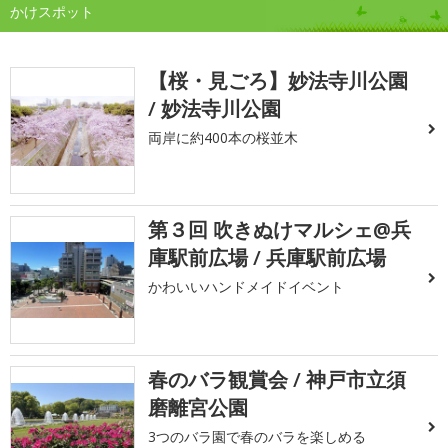
かけスポット
【桜・見ごろ】妙法寺川公園
/ 妙法寺川公園
両岸に約400本の桜並木
第３回 吹きぬけマルシェ@兵
庫駅前広場 / 兵庫駅前広場
かわいいハンドメイドイベント
春のバラ観賞会 / 神戸市立須
磨離宮公園
3つのバラ園で春のバラを楽しめる