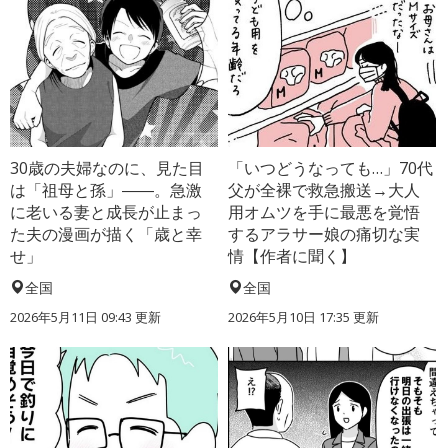
30歳の夫婦なのに、見た目
「いつどうなっても…」70代
は「祖母と孫」――。急激
父が全裸で救急搬送→大人
に老いる妻と成長が止まっ
用オムツを手に最悪を覚悟
た夫の漫画が描く「歳と幸
するアラサー娘の痛切な実
せ」
情【作者に聞く】
全国
全国
2026年5月11日 09:43 更新
2026年5月10日 17:35 更新