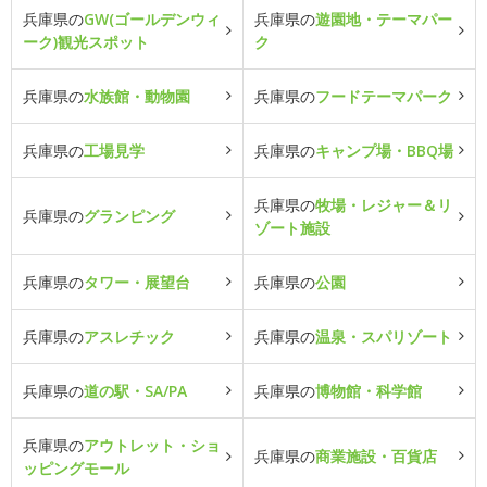
兵庫県の
GW(ゴールデンウィ
兵庫県の
遊園地・テーマパー
ーク)観光スポット
ク
兵庫県の
水族館・動物園
兵庫県の
フードテーマパーク
兵庫県の
工場見学
兵庫県の
キャンプ場・BBQ場
兵庫県の
牧場・レジャー＆リ
兵庫県の
グランピング
ゾート施設
兵庫県の
タワー・展望台
兵庫県の
公園
兵庫県の
アスレチック
兵庫県の
温泉・スパリゾート
兵庫県の
道の駅・SA/PA
兵庫県の
博物館・科学館
兵庫県の
アウトレット・ショ
兵庫県の
商業施設・百貨店
ッピングモール