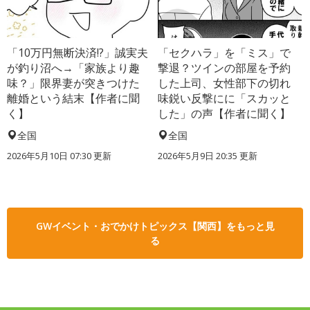
「10万円無断決済!?」誠実夫
「セクハラ」を「ミス」で
が釣り沼へ→「家族より趣
撃退？ツインの部屋を予約
味？」限界妻が突きつけた
した上司、女性部下の切れ
離婚という結末【作者に聞
味鋭い反撃にに「スカッと
く】
した」の声【作者に聞く】
全国
全国
2026年5月10日 07:30 更新
2026年5月9日 20:35 更新
GWイベント・おでかけトピックス【関西】をもっと見
る