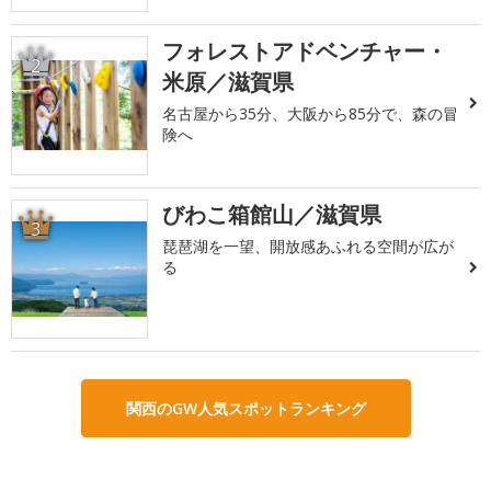
フォレストアドベンチャー・
2
米原／滋賀県
名古屋から35分、大阪から85分で、森の冒
険へ
びわこ箱館山／滋賀県
3
琵琶湖を一望、開放感あふれる空間が広が
る
関西のGW人気スポットランキング