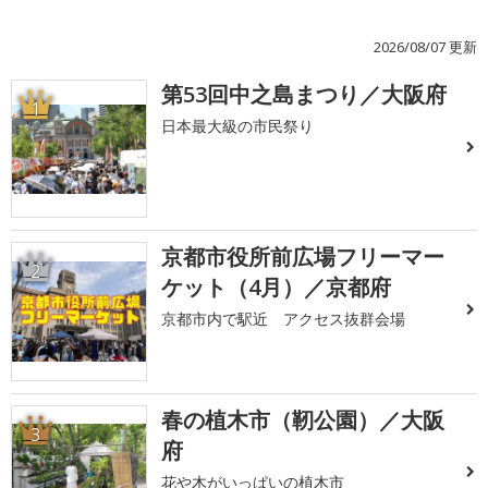
2026/08/07 更新
第53回中之島まつり／大阪府
1
日本最大級の市民祭り
京都市役所前広場フリーマー
2
ケット（4月）／京都府
京都市内で駅近 アクセス抜群会場
春の植木市（靭公園）／大阪
3
府
花や木がいっぱいの植木市