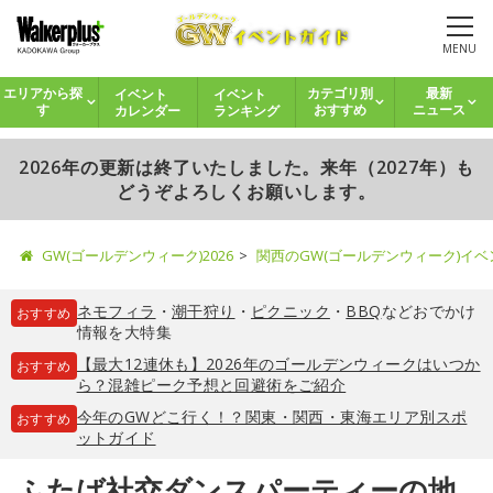
MENU
イベント
イベント
エリアから探
カテゴリ別
最新
カレンダー
ランキング
す
おすすめ
ニュース
2026年の更新は終了いたしました。来年（2027年）も
どうぞよろしくお願いします。
GW(ゴールデンウィーク)2026
関西のGW(ゴールデンウィーク)イ
ネモフィラ
・
潮干狩り
・
ピクニック
・
BBQ
などおでかけ
おすすめ
情報を大特集
【最大12連休も】2026年のゴールデンウィークはいつか
おすすめ
ら？混雑ピーク予想と回避術をご紹介
今年のGWどこ行く！？関東・関西・東海エリア別スポ
おすすめ
ットガイド
ふたば社交ダンスパーティーの地