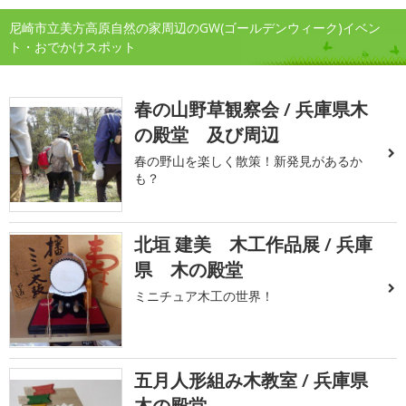
尼崎市立美方高原自然の家周辺のGW(ゴールデンウィーク)イベン
ト・おでかけスポット
春の山野草観察会 / 兵庫県木
の殿堂 及び周辺
春の野山を楽しく散策！新発見があるか
も？
北垣 建美 木工作品展 / 兵庫
県 木の殿堂
ミニチュア木工の世界！
五月人形組み木教室 / 兵庫県
木の殿堂