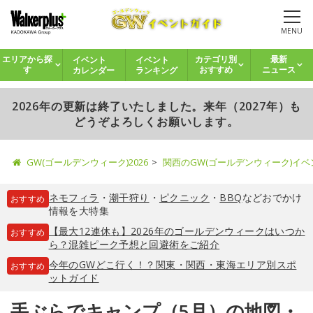
MENU
イベント
イベント
エリアから探
カテゴリ別
最新
カレンダー
ランキング
す
おすすめ
ニュース
2026年の更新は終了いたしました。来年（2027年）も
どうぞよろしくお願いします。
GW(ゴールデンウィーク)2026
関西のGW(ゴールデンウィーク)イ
ネモフィラ
・
潮干狩り
・
ピクニック
・
BBQ
などおでかけ
おすすめ
情報を大特集
【最大12連休も】2026年のゴールデンウィークはいつか
おすすめ
ら？混雑ピーク予想と回避術をご紹介
今年のGWどこ行く！？関東・関西・東海エリア別スポ
おすすめ
ットガイド
手ぶらでキャンプ（5月）の地図・