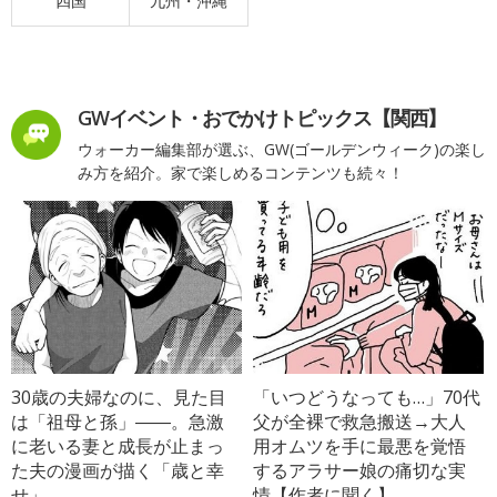
四国
九州・沖縄
GWイベント・おでかけトピックス【関西】
ウォーカー編集部が選ぶ、GW(ゴールデンウィーク)の楽し
み方を紹介。家で楽しめるコンテンツも続々！
30歳の夫婦なのに、見た目
「いつどうなっても…」70代
は「祖母と孫」――。急激
父が全裸で救急搬送→大人
に老いる妻と成長が止まっ
用オムツを手に最悪を覚悟
た夫の漫画が描く「歳と幸
するアラサー娘の痛切な実
せ」
情【作者に聞く】