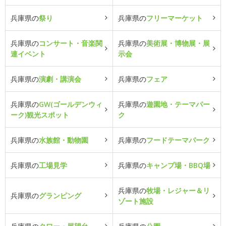
兵庫県の
祭り
兵庫県の
フリーマーケット
兵庫県の
コンサート・音楽関
兵庫県の
美術展・博物展・展
連イベント
示会
兵庫県の
演劇・講演会
兵庫県の
フェア
兵庫県の
GW(ゴールデンウィ
兵庫県の
遊園地・テーマパー
ーク)観光スポット
ク
兵庫県の
水族館・動物園
兵庫県の
フードテーマパーク
兵庫県の
工場見学
兵庫県の
キャンプ場・BBQ場
兵庫県の
牧場・レジャー＆リ
兵庫県の
グランピング
ゾート施設