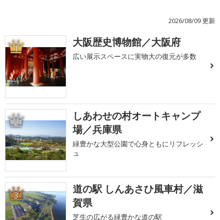
2026/08/09 更新
大阪歴史博物館／大阪府
1
広い展示スペースに実物大の復元が多数
しあわせの村オートキャンプ
2
場／兵庫県
緑豊かな大型公園で心身ともにリフレッシ
ュ
道の駅 しんあさひ風車村／滋
3
賀県
芝生の広がる緑豊かな道の駅