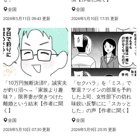
全国
全国
2026年5月11日 09:43 更新
2026年5月10日 17:35 更新
「10万円無断決済!?」誠実夫
「セクハラ」を「ミス」で
が釣り沼へ→「家族より趣
撃退？ツインの部屋を予約
味？」限界妻が突きつけた
した上司、女性部下の切れ
離婚という結末【作者に聞
味鋭い反撃にに「スカッと
く】
した」の声【作者に聞く】
全国
全国
2026年5月10日 07:30 更新
2026年5月9日 20:35 更新