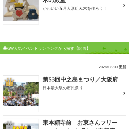
かわいい五月人形組み木を作ろう！
GW人気イベントランキングから探す【関西】
2026/08/09 更新
第53回中之島まつり／大阪府
1
日本最大級の市民祭り
東本願寺前 お東さんフリー
2