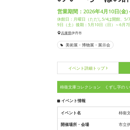
営業期間：2026年4月10日(金)
休館日：月曜日（ただし5/4は開館、5/
9日（土）後期：5月10日（日）～6月
兵庫県
伊丹市
美術展・博物展・展示会
イベント詳細
トップ
柿衞文庫コレクション くずし字の 
イベント情報
イベント名
柿衞
開催場所・会場
市立