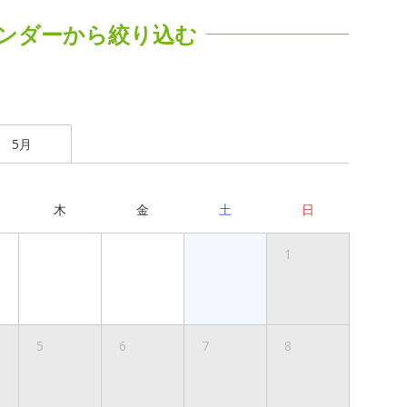
ンダーから絞り込む
5月
木
金
土
日
1
5
6
7
8