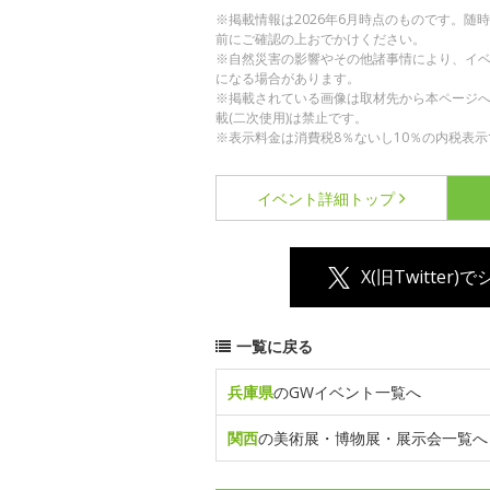
※掲載情報は2026年6月時点のものです。
前にご確認の上おでかけください。
※自然災害の影響やその他諸事情により、イ
になる場合があります。
※掲載されている画像は取材先から本ページ
載(二次使用)は禁止です。
※表示料金は消費税8％ないし10％の内税表示
イベント詳細
トップ
X(旧Twitter)
一覧に戻る
兵庫県
のGWイベント一覧へ
関西
の美術展・博物展・展示会一覧へ