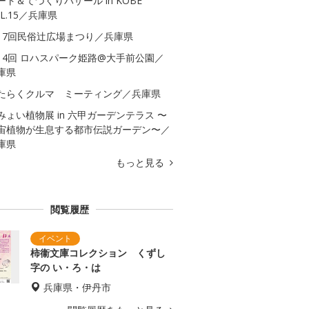
ート＆てづくりバザール in KOBE
OL.15／兵庫県
17回民俗辻広場まつり／兵庫県
14回 ロハスパーク姫路@大手前公園／
庫県
たらくクルマ ミーティング／兵庫県
みょい植物展 in 六甲ガーデンテラス 〜
宙植物が生息する都市伝説ガーデン〜／
庫県
もっと見る
閲覧履歴
柿衞文庫コレクション くずし
字の い・ろ・は
兵庫県・伊丹市