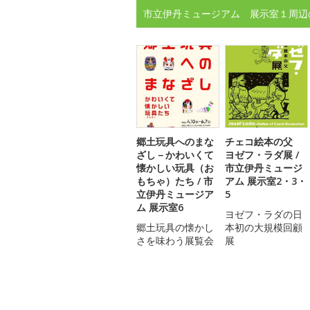
市立伊丹ミュージアム 展示室１周辺
郷土玩具へのまな
チェコ絵本の父
ざし－かわいくて
ヨゼフ・ラダ展 /
懐かしい玩具（お
市立伊丹ミュージ
もちゃ）たち / 市
アム 展示室2・3・
立伊丹ミュージア
5
ム 展示室6
ヨゼフ・ラダの日
郷土玩具の懐かし
本初の大規模回顧
さを味わう展覧会
展