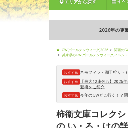
イベ
エリアから探す
2026年の
GW(ゴールデンウィーク)2026
関西のG
兵庫県のGW(ゴールデンウィーク)イベント
ネモフィラ
・
潮干狩り
・
おすすめ
【最大12連休も】202
おすすめ
避術をご紹介
今年のGWどこ行く！？
おすすめ
柿衞文庫コレクシ
の い・ろ・はの