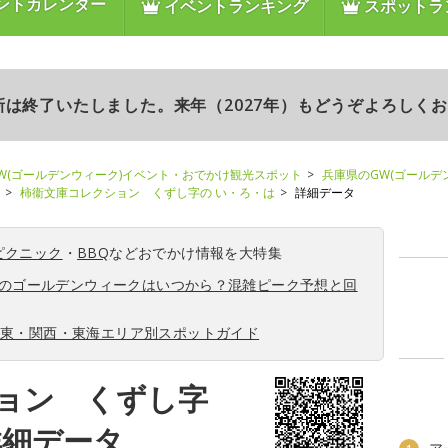
ントカレンダー
イベントランキング
スポットラ
更新は終了いたしました。来年（2027年）もどうぞよろしく
W(ゴールデンウィーク)イベント・おでかけ観光スポット
兵庫県のGW(ゴールデ
柿衞文庫コレクション くずし字の い・ろ・は
詳細データ
ピクニック
・
BBQ
などおでかけ情報を大特集
6年のゴールデンウィークはいつから？混雑ピーク予想と回
関東・関西・東海エリア別スポットガイド
ョン くずし字
詳細データ