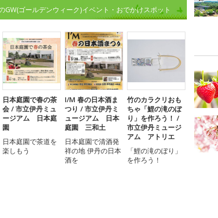
のGW(ゴールデンウィーク)イベント・おでかけスポット
日本庭園で春の茶
I/M 春の日本酒ま
竹のカラクリおも
会 / 市立伊丹ミュ
つり / 市立伊丹ミ
ちゃ「鯉の滝のぼ
ージアム 日本庭
ュージアム 日本
り」を作ろう！ /
園
庭園 三和土
市立伊丹ミュージ
アム アトリエ
日本庭園で茶道を
日本庭園で清酒発
楽しもう
祥の地 伊丹の日本
「鯉の滝のぼり」
酒を
を作ろう！