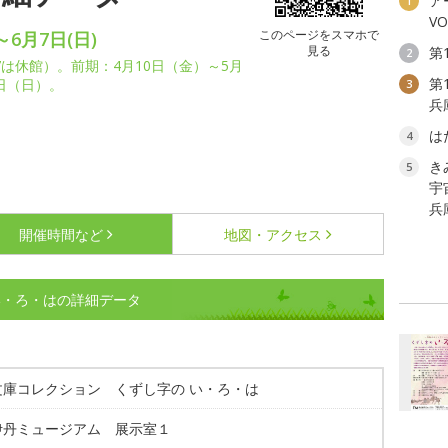
ア
1
V
このページをスマホで
～6月7日(日)
見る
第
2
7は休館）。前期：4月10日（金）～5月
第
7日（日）。
3
兵
は
4
き
5
宇
兵
開催時間など
地図・アクセス
い・ろ・はの詳細データ
文庫コレクション くずし字の い・ろ・は
伊丹ミュージアム 展示室１