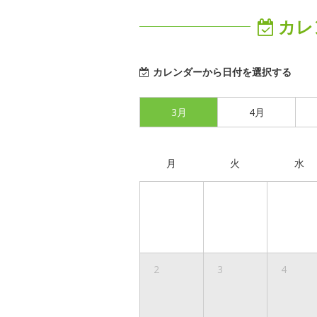
カレ
カレンダーから日付を選択する
3月
4月
月
火
水
2
3
4