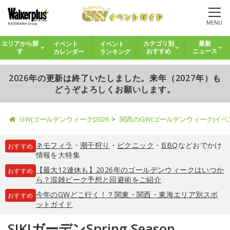
MENU
イベント
イベント
エリアから探
カテゴリ別
最新
カレンダー
ランキング
す
おすすめ
ニュース
2026年の更新は終了いたしました。来年（2027年）も
どうぞよろしくお願いします。
GW(ゴールデンウィーク)2026
関西のGW(ゴールデンウィーク)イ
ネモフィラ
・
潮干狩り
・
ピクニック
・
BBQ
などおでかけ
おすすめ
情報を大特集
【最大12連休も】2026年のゴールデンウィークはいつか
おすすめ
ら？混雑ピーク予想と回避術をご紹介
今年のGWどこ行く！？関東・関西・東海エリア別スポ
おすすめ
ットガイド
SIKIガーデンSpring Season