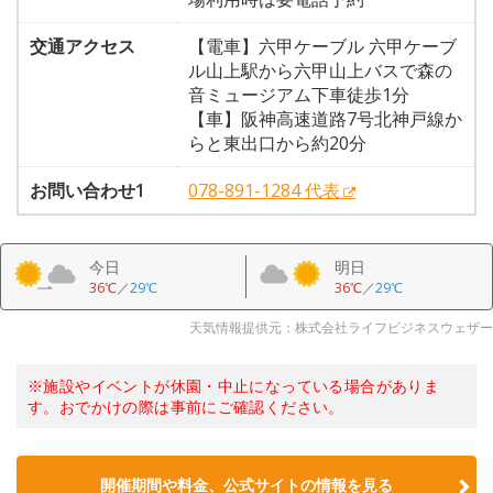
交通アクセス
【電車】六甲ケーブル 六甲ケーブ
ル山上駅から六甲山上バスで森の
音ミュージアム下車徒歩1分
【車】阪神高速道路7号北神戸線か
らと東出口から約20分
お問い合わせ1
078-891-1284 代表
今日
明日
36℃
／
29℃
36℃
／
29℃
天気情報提供元：株式会社ライフビジネスウェザー
※施設やイベントが休園・中止になっている場合がありま
す。おでかけの際は事前にご確認ください。
開催期間や料金、公式サイトの
情報を見る