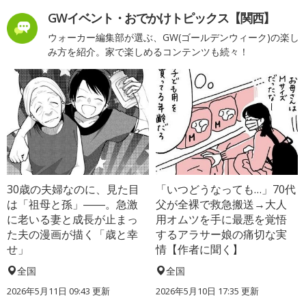
GWイベント・おでかけトピックス【関西】
ウォーカー編集部が選ぶ、GW(ゴールデンウィーク)の楽し
み方を紹介。家で楽しめるコンテンツも続々！
30歳の夫婦なのに、見た目
「いつどうなっても…」70代
は「祖母と孫」――。急激
父が全裸で救急搬送→大人
に老いる妻と成長が止まっ
用オムツを手に最悪を覚悟
た夫の漫画が描く「歳と幸
するアラサー娘の痛切な実
せ」
情【作者に聞く】
全国
全国
2026年5月11日 09:43 更新
2026年5月10日 17:35 更新