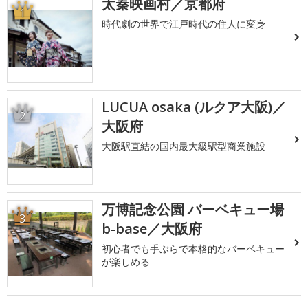
太秦映画村／京都府
1
時代劇の世界で江戸時代の住人に変身
LUCUA osaka (ルクア大阪)／
2
大阪府
大阪駅直結の国内最大級駅型商業施設
万博記念公園 バーベキュー場
3
b-base／大阪府
初心者でも手ぶらで本格的なバーベキュー
が楽しめる