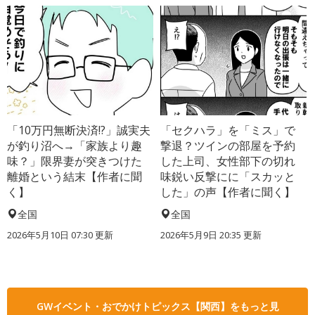
「10万円無断決済!?」誠実夫
「セクハラ」を「ミス」で
が釣り沼へ→「家族より趣
撃退？ツインの部屋を予約
味？」限界妻が突きつけた
した上司、女性部下の切れ
離婚という結末【作者に聞
味鋭い反撃にに「スカッと
く】
した」の声【作者に聞く】
全国
全国
2026年5月10日 07:30 更新
2026年5月9日 20:35 更新
GWイベント・おでかけトピックス【関西】をもっと見