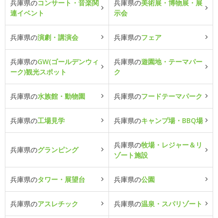
兵庫県の
コンサート・音楽関
兵庫県の
美術展・博物展・展
連イベント
示会
兵庫県の
演劇・講演会
兵庫県の
フェア
兵庫県の
GW(ゴールデンウィ
兵庫県の
遊園地・テーマパー
ーク)観光スポット
ク
兵庫県の
水族館・動物園
兵庫県の
フードテーマパーク
兵庫県の
工場見学
兵庫県の
キャンプ場・BBQ場
兵庫県の
牧場・レジャー＆リ
兵庫県の
グランピング
ゾート施設
兵庫県の
タワー・展望台
兵庫県の
公園
兵庫県の
アスレチック
兵庫県の
温泉・スパリゾート