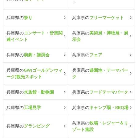
ト
兵庫県の
祭り
兵庫県の
フリーマーケット
兵庫県の
コンサート・音楽関
兵庫県の
美術展・博物展・展
連イベント
示会
兵庫県の
演劇・講演会
兵庫県の
フェア
兵庫県の
GW(ゴールデンウィ
兵庫県の
遊園地・テーマパー
ーク)観光スポット
ク
兵庫県の
水族館・動物園
兵庫県の
フードテーマパーク
兵庫県の
工場見学
兵庫県の
キャンプ場・BBQ場
兵庫県の
牧場・レジャー＆リ
兵庫県の
グランピング
ゾート施設