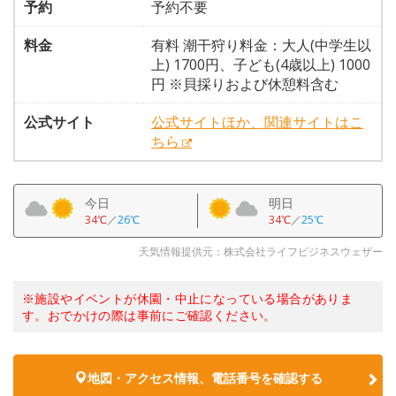
予約
予約不要
料金
有料 潮干狩り料金：大人(中学生以
上) 1700円、子ども(4歳以上) 1000
円 ※貝採りおよび休憩料含む
公式サイト
公式サイトほか、関連サイトはこ
ちら
今日
明日
34℃
／
26℃
34℃
／
25℃
天気情報提供元：株式会社ライフビジネスウェザー
※施設やイベントが休園・中止になっている場合がありま
す。おでかけの際は事前にご確認ください。
地図・アクセス情報、電話番号を確認する