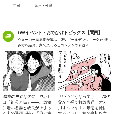
四国
九州・沖縄
GWイベント・おでかけトピックス【関西】
ウォーカー編集部が選ぶ、GW(ゴールデンウィーク)の楽し
み方を紹介。家で楽しめるコンテンツも続々！
30歳の夫婦なのに、見た目
「いつどうなっても…」70代
は「祖母と孫」――。急激
父が全裸で救急搬送→大人
に老いる妻と成長が止まっ
用オムツを手に最悪を覚悟
た夫の漫画が描く「歳と幸
するアラサー娘の痛切な実