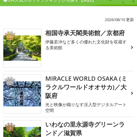
2026/08/10 更新
相国寺承天閣美術館／京都府
1
伊藤若冲など多くの優れた文化財を収蔵す
る美術館
MIRACLE WORLD OSAKA (ミ
2
ラクルワールドオオサカ)／大
阪府
光と映像が織りなす没入型デジタルアート
空間
いわなの里永源寺グリーンラ
3
ンド／滋賀県