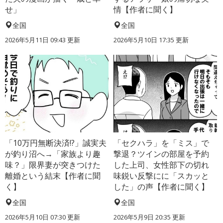
せ」
情【作者に聞く】
全国
全国
2026年5月11日 09:43 更新
2026年5月10日 17:35 更新
「10万円無断決済!?」誠実夫
「セクハラ」を「ミス」で
が釣り沼へ→「家族より趣
撃退？ツインの部屋を予約
味？」限界妻が突きつけた
した上司、女性部下の切れ
離婚という結末【作者に聞
味鋭い反撃にに「スカッと
く】
した」の声【作者に聞く】
全国
全国
2026年5月10日 07:30 更新
2026年5月9日 20:35 更新