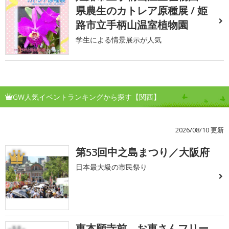
県農生のカトレア原種展 / 姫
路市立手柄山温室植物園
学生による情景展示が人気
GW人気イベントランキングから探す【関西】
2026/08/10 更新
第53回中之島まつり／大阪府
1
日本最大級の市民祭り
東本願寺前 お東さんフリー