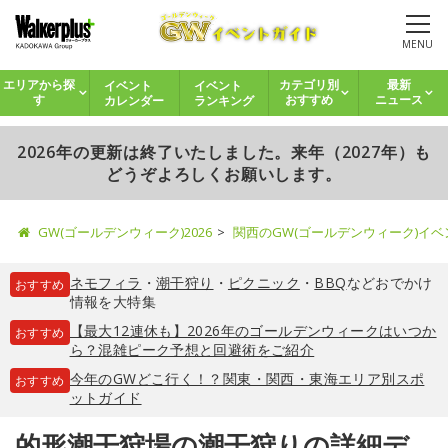
MENU
イベント
イベント
エリアから探
カテゴリ別
最新
カレンダー
ランキング
す
おすすめ
ニュース
2026年の更新は終了いたしました。来年（2027年）も
どうぞよろしくお願いします。
GW(ゴールデンウィーク)2026
関西のGW(ゴールデンウィーク)イ
ネモフィラ
・
潮干狩り
・
ピクニック
・
BBQ
などおでかけ
おすすめ
情報を大特集
【最大12連休も】2026年のゴールデンウィークはいつか
おすすめ
ら？混雑ピーク予想と回避術をご紹介
今年のGWどこ行く！？関東・関西・東海エリア別スポ
おすすめ
ットガイド
的形潮干狩場の潮干狩りの詳細デ