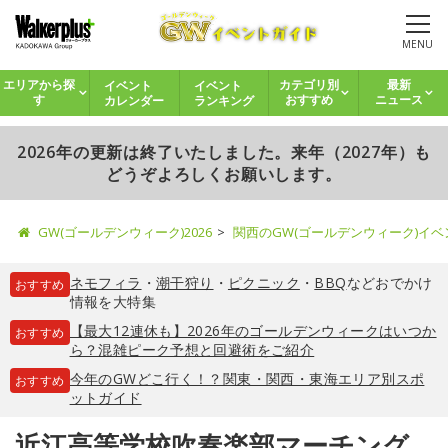
MENU
イベント
イベント
エリアから探
カテゴリ別
最新
カレンダー
ランキング
す
おすすめ
ニュース
2026年の更新は終了いたしました。来年（2027年）も
どうぞよろしくお願いします。
GW(ゴールデンウィーク)2026
関西のGW(ゴールデンウィーク)イ
ネモフィラ
・
潮干狩り
・
ピクニック
・
BBQ
などおでかけ
おすすめ
情報を大特集
【最大12連休も】2026年のゴールデンウィークはいつか
おすすめ
ら？混雑ピーク予想と回避術をご紹介
今年のGWどこ行く！？関東・関西・東海エリア別スポ
おすすめ
ットガイド
近江高等学校吹奏楽部マーチング