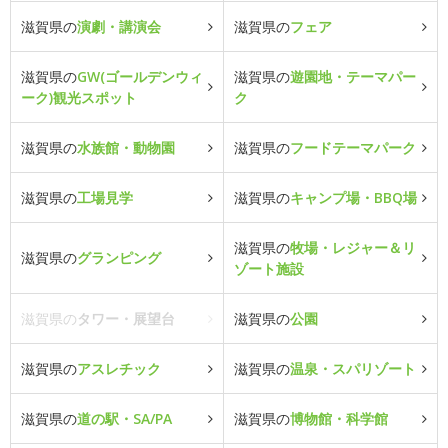
滋賀県の
演劇・講演会
滋賀県の
フェア
滋賀県の
GW(ゴールデンウィ
滋賀県の
遊園地・テーマパー
ーク)観光スポット
ク
滋賀県の
水族館・動物園
滋賀県の
フードテーマパーク
滋賀県の
工場見学
滋賀県の
キャンプ場・BBQ場
滋賀県の
牧場・レジャー＆リ
滋賀県の
グランピング
ゾート施設
滋賀県の
タワー・展望台
滋賀県の
公園
滋賀県の
アスレチック
滋賀県の
温泉・スパリゾート
滋賀県の
道の駅・SA/PA
滋賀県の
博物館・科学館