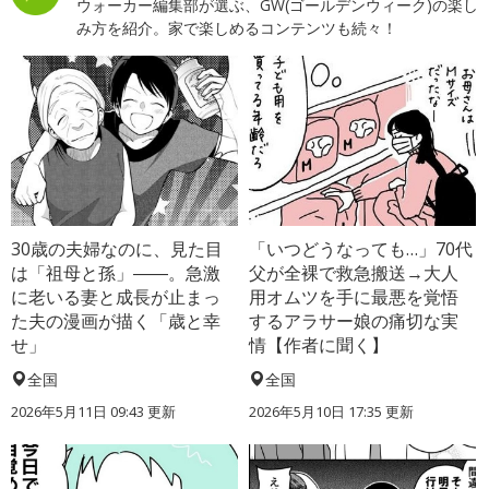
ウォーカー編集部が選ぶ、GW(ゴールデンウィーク)の楽し
み方を紹介。家で楽しめるコンテンツも続々！
30歳の夫婦なのに、見た目
「いつどうなっても…」70代
は「祖母と孫」――。急激
父が全裸で救急搬送→大人
に老いる妻と成長が止まっ
用オムツを手に最悪を覚悟
た夫の漫画が描く「歳と幸
するアラサー娘の痛切な実
せ」
情【作者に聞く】
全国
全国
2026年5月11日 09:43 更新
2026年5月10日 17:35 更新