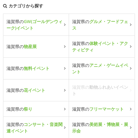
カテゴリから探す
滋賀県の
GW(ゴールデンウィ
滋賀県の
グルメ・フードフェ
ーク)イベント
ス
滋賀県の
体験イベント・アク
滋賀県の
物産展
ティビティ
滋賀県の
アニメ・ゲームイベ
滋賀県の
無料イベント
ント
滋賀県の
動物ふれあいイベン
滋賀県の
花イベント
ト
滋賀県の
祭り
滋賀県の
フリーマーケット
滋賀県の
コンサート・音楽関
滋賀県の
美術展・博物展・展
連イベント
示会