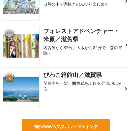
自然の中で家族とのんびり楽しめる
フォレストアドベンチャー・
2
米原／滋賀県
名古屋から35分、大阪から85分で、森の冒
険へ
びわこ箱館山／滋賀県
3
琵琶湖を一望、開放感あふれる空間が広が
る
関西のGW人気スポットランキング