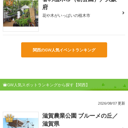
3
府
花や木がいっぱいの植木市
関西のGW人気イベントランキング
GW人気スポットランキングから探す【関西】
2026/08/07 更新
滋賀農業公園 ブルーメの丘／
1
滋賀県