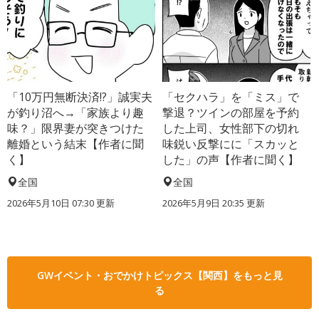
「10万円無断決済!?」誠実夫
「セクハラ」を「ミス」で
が釣り沼へ→「家族より趣
撃退？ツインの部屋を予約
味？」限界妻が突きつけた
した上司、女性部下の切れ
離婚という結末【作者に聞
味鋭い反撃にに「スカッと
く】
した」の声【作者に聞く】
全国
全国
2026年5月10日 07:30 更新
2026年5月9日 20:35 更新
GWイベント・おでかけトピックス【関西】をもっと見
る