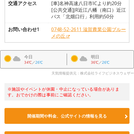
交通アクセス
[車]名神高速八日市ICより約20分
[公共交通]JR近江八幡（南口）近江
バス「北畑口行」利用約50分
お問い合わせ1
0748-52-2611 滋賀農業公園ブルー
メの丘
今日
明日
34℃
／
26℃
36℃
／
26℃
天気情報提供元：株式会社ライフビジネスウェザー
※施設やイベントが休園・中止になっている場合がありま
す。おでかけの際は事前にご確認ください。
開催期間や料金、公式サイトの
情報を見る