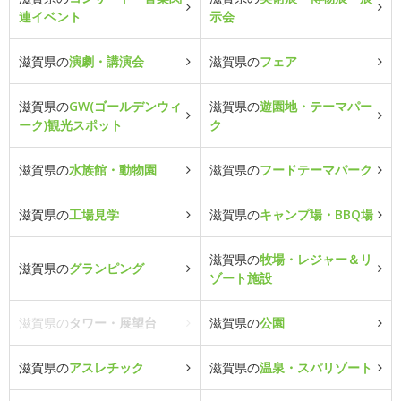
連イベント
示会
滋賀県の
演劇・講演会
滋賀県の
フェア
滋賀県の
GW(ゴールデンウィ
滋賀県の
遊園地・テーマパー
ーク)観光スポット
ク
滋賀県の
水族館・動物園
滋賀県の
フードテーマパーク
滋賀県の
工場見学
滋賀県の
キャンプ場・BBQ場
滋賀県の
牧場・レジャー＆リ
滋賀県の
グランピング
ゾート施設
滋賀県の
タワー・展望台
滋賀県の
公園
滋賀県の
アスレチック
滋賀県の
温泉・スパリゾート