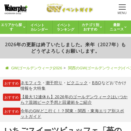
MENU
イベント
イベント
エリアから探
カテゴリ別
最新
カレンダー
ランキング
す
おすすめ
ニュース
2026年の更新は終了いたしました。来年（2027年）も
どうぞよろしくお願いします。
GW(ゴールデンウィーク)2026
関西のGW(ゴールデンウィーク)イ
ネモフィラ
・
潮干狩り
・
ピクニック
・
BBQ
などおでかけ
おすすめ
情報を大特集
【最大12連休も】2026年のゴールデンウィークはいつか
おすすめ
ら？混雑ピーク予想と回避術をご紹介
今年のGWどこ行く！？関東・関西・東海エリア別スポ
おすすめ
ットガイド
いちごスイーツビュッフェ「苺の