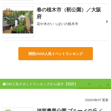
春の植木市（靭公園）／大阪
3
府
花や木がいっぱいの植木市
関西のGW人気イベントランキング
GW人気スポットランキングから探す【関西】
2026/08/07 更新
滋賀農業公園 ブルーメの丘／