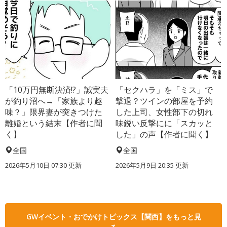
「10万円無断決済!?」誠実夫
「セクハラ」を「ミス」で
が釣り沼へ→「家族より趣
撃退？ツインの部屋を予約
味？」限界妻が突きつけた
した上司、女性部下の切れ
離婚という結末【作者に聞
味鋭い反撃にに「スカッと
く】
した」の声【作者に聞く】
全国
全国
2026年5月10日 07:30 更新
2026年5月9日 20:35 更新
GWイベント・おでかけトピックス【関西】をもっと見