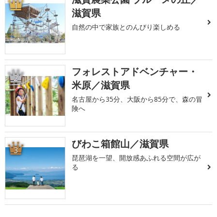
1
滋賀県
自然の中で家族とのんびり楽しめる
フォレストアドベンチャー・
2
米原／滋賀県
名古屋から35分、大阪から85分で、森の冒
険へ
びわこ箱館山／滋賀県
3
琵琶湖を一望、開放感あふれる空間が広が
る