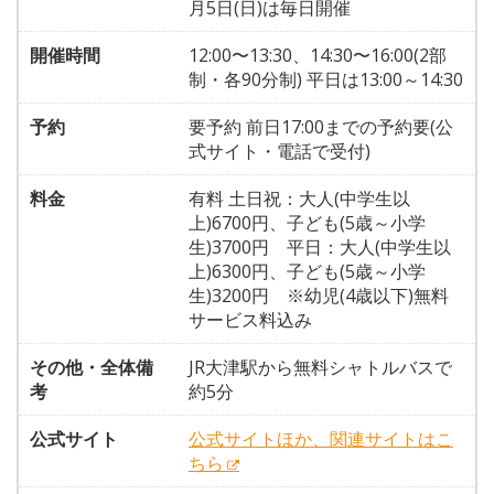
月5日(日)は毎日開催
開催時間
12:00〜13:30、14:30〜16:00(2部
制・各90分制) 平日は13:00～14:30
予約
要予約 前日17:00までの予約要(公
式サイト・電話で受付)
料金
有料 土日祝：大人(中学生以
上)6700円、子ども(5歳～小学
生)3700円 平日：大人(中学生以
上)6300円、子ども(5歳～小学
生)3200円 ※幼児(4歳以下)無料
サービス料込み
その他・全体備
JR大津駅から無料シャトルバスで
考
約5分
公式サイト
公式サイトほか、関連サイトはこ
ちら