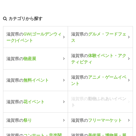
カテゴリから探す
滋賀県の
GW(ゴールデンウィ
滋賀県の
グルメ・フードフェ
ーク)イベント
ス
滋賀県の
体験イベント・アク
滋賀県の
物産展
ティビティ
滋賀県の
アニメ・ゲームイベ
滋賀県の
無料イベント
ント
滋賀県の
動物ふれあいイベン
滋賀県の
花イベント
ト
滋賀県の
祭り
滋賀県の
フリーマーケット
滋賀県の
コンサート・音楽関
滋賀県の
美術展・博物展・展