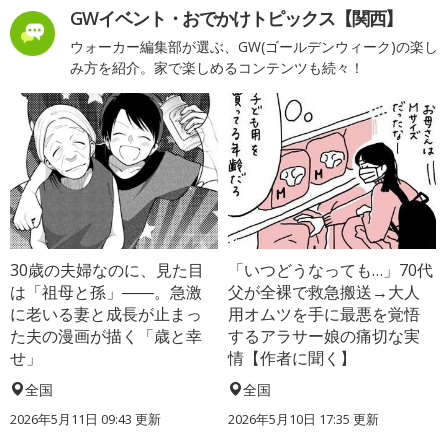
GWイベント・おでかけトピックス【関西】
ウォーカー編集部が選ぶ、GW(ゴールデンウィーク)の楽し
み方を紹介。家で楽しめるコンテンツも続々！
30歳の夫婦なのに、見た目
「いつどうなっても…」70代
は「祖母と孫」――。急激
父が全裸で救急搬送→大人
に老いる妻と成長が止まっ
用オムツを手に最悪を覚悟
た夫の漫画が描く「歳と幸
するアラサー娘の痛切な実
せ」
情【作者に聞く】
全国
全国
2026年5月11日 09:43 更新
2026年5月10日 17:35 更新