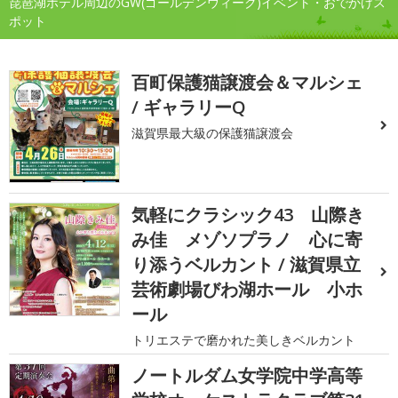
琵琶湖ホテル周辺のGW(ゴールデンウィーク)イベント・おでかけス
ポット
百町保護猫譲渡会＆マルシェ
/ ギャラリーQ
滋賀県最大級の保護猫譲渡会
気軽にクラシック43 山際き
み佳 メゾソプラノ 心に寄
り添うベルカント / 滋賀県立
芸術劇場びわ湖ホール 小ホ
ール
トリエステで磨かれた美しきベルカント
ノートルダム女学院中学高等