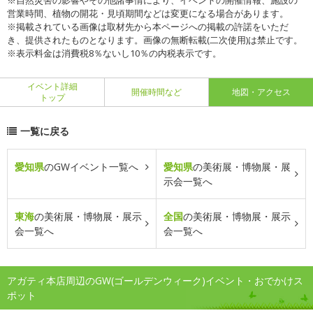
※自然災害の影響やその他諸事情により、イベントの開催情報、施設の
営業時間、植物の開花・見頃期間などは変更になる場合があります。
※掲載されている画像は取材先から本ページへの掲載の許諾をいただ
き、提供されたものとなります。画像の無断転載(二次使用)は禁止です。
※表示料金は消費税8％ないし10％の内税表示です。
イベント詳細
開催時間など
地図・アクセス
トップ
一覧に戻る
愛知県
のGWイベント一覧へ
愛知県
の美術展・博物展・展
示会一覧へ
東海
の美術展・博物展・展示
全国
の美術展・博物展・展示
会一覧へ
会一覧へ
アガティ本店周辺のGW(ゴールデンウィーク)イベント・おでかけス
ポット