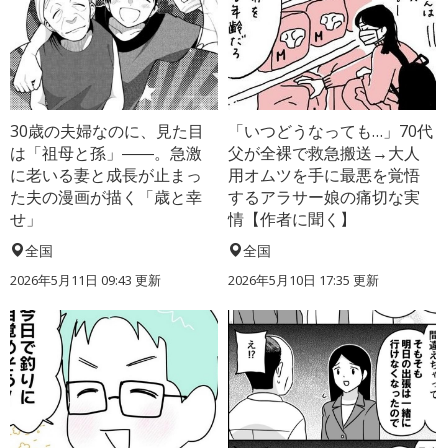
30歳の夫婦なのに、見た目
「いつどうなっても…」70代
は「祖母と孫」――。急激
父が全裸で救急搬送→大人
に老いる妻と成長が止まっ
用オムツを手に最悪を覚悟
た夫の漫画が描く「歳と幸
するアラサー娘の痛切な実
せ」
情【作者に聞く】
全国
全国
2026年5月11日 09:43 更新
2026年5月10日 17:35 更新