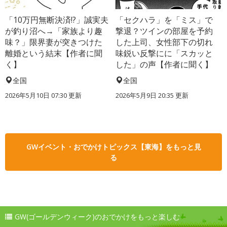
「10万円無断決済!?」誠実夫
「セクハラ」を「ミス」で
が釣り沼へ→「家族より趣
撃退？ツインの部屋を予約
味？」限界妻が突きつけた
した上司、女性部下の切れ
離婚という結末【作者に聞
味鋭い反撃にに「スカッと
く】
した」の声【作者に聞く】
全国
全国
2026年5月10日 07:30 更新
2026年5月9日 20:35 更新
GWイベント・おでかけトピックス【東海】をもっと見
る
GW(ゴールデンウィーク)のおでかけをもっと楽しむ