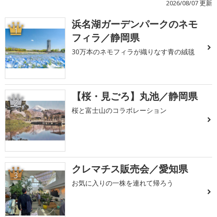
2026/08/07 更新
浜名湖ガーデンパークのネモ
1
フィラ／静岡県
30万本のネモフィラが織りなす青の絨毯
【桜・見ごろ】丸池／静岡県
2
桜と富士山のコラボレーション
クレマチス販売会／愛知県
3
お気に入りの一株を連れて帰ろう