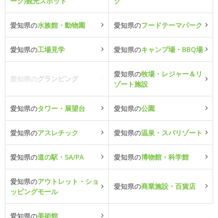
ーク)観光スポット
ク
愛知県の
水族館・動物園
愛知県の
フードテーマパーク
愛知県の
工場見学
愛知県の
キャンプ場・BBQ場
愛知県の
牧場・レジャー＆リ
愛知県の
グランピング
ゾート施設
愛知県の
タワー・展望台
愛知県の
公園
愛知県の
アスレチック
愛知県の
温泉・スパリゾート
愛知県の
道の駅・SA/PA
愛知県の
博物館・科学館
愛知県の
アウトレット・ショ
愛知県の
商業施設・百貨店
ッピングモール
愛知県の
美術館