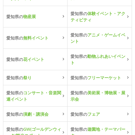
愛知県の
体験イベント・アク
愛知県の
物産展
ティビティ
愛知県の
アニメ・ゲームイベ
愛知県の
無料イベント
ント
愛知県の
動物ふれあいイベン
愛知県の
花イベント
ト
愛知県の
祭り
愛知県の
フリーマーケット
愛知県の
コンサート・音楽関
愛知県の
美術展・博物展・展
連イベント
示会
愛知県の
演劇・講演会
愛知県の
フェア
愛知県の
GW(ゴールデンウィ
愛知県の
遊園地・テーマパー