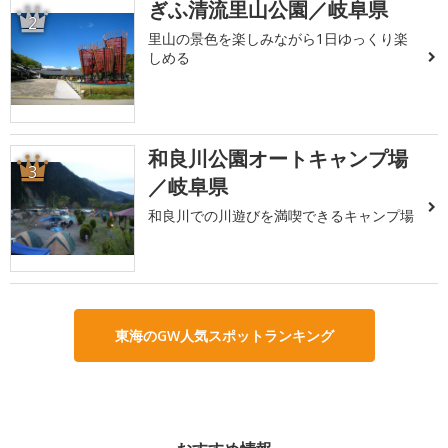
ぎふ清流里山公園／岐阜県
2
里山の景色を楽しみながら1日ゆっくり楽
しめる
和良川公園オートキャンプ場
3
／岐阜県
和良川での川遊びを満喫できるキャンプ場
東海のGW人気スポットランキング