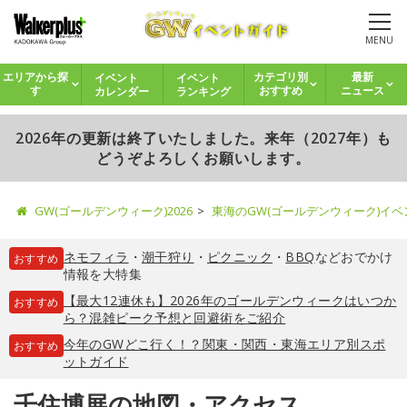
MENU
イベント
イベント
エリアから探
カテゴリ別
最新
カレンダー
ランキング
す
おすすめ
ニュース
2026年の更新は終了いたしました。来年（2027年）も
どうぞよろしくお願いします。
GW(ゴールデンウィーク)2026
東海のGW(ゴールデンウィーク)イ
ネモフィラ
・
潮干狩り
・
ピクニック
・
BBQ
などおでかけ
おすすめ
情報を大特集
【最大12連休も】2026年のゴールデンウィークはいつか
おすすめ
ら？混雑ピーク予想と回避術をご紹介
今年のGWどこ行く！？関東・関西・東海エリア別スポ
おすすめ
ットガイド
千住博展の地図・アクセス