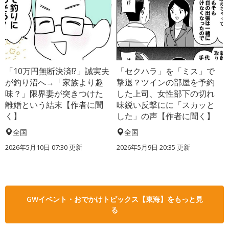
「10万円無断決済!?」誠実夫
「セクハラ」を「ミス」で
が釣り沼へ→「家族より趣
撃退？ツインの部屋を予約
味？」限界妻が突きつけた
した上司、女性部下の切れ
離婚という結末【作者に聞
味鋭い反撃にに「スカッと
く】
した」の声【作者に聞く】
全国
全国
2026年5月10日 07:30 更新
2026年5月9日 20:35 更新
GWイベント・おでかけトピックス【東海】をもっと見
る