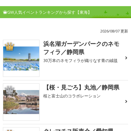
GW人気イベントランキングから探す【東海】
2026/08/07 更新
浜名湖ガーデンパークのネモ
1
フィラ／静岡県
30万本のネモフィラが織りなす青の絨毯
【桜・見ごろ】丸池／静岡県
2
桜と富士山のコラボレーション