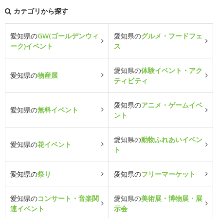
カテゴリから探す
愛知県の
GW(ゴールデンウィ
愛知県の
グルメ・フードフェ
ーク)イベント
ス
愛知県の
体験イベント・アク
愛知県の
物産展
ティビティ
愛知県の
アニメ・ゲームイベ
愛知県の
無料イベント
ント
愛知県の
動物ふれあいイベン
愛知県の
花イベント
ト
愛知県の
祭り
愛知県の
フリーマーケット
愛知県の
コンサート・音楽関
愛知県の
美術展・博物展・展
連イベント
示会