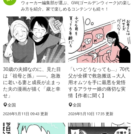
ウォーカー編集部が選ぶ、GW(ゴールデンウィーク)の楽し
み方を紹介。家で楽しめるコンテンツも続々！
30歳の夫婦なのに、見た目
「いつどうなっても…」70代
は「祖母と孫」――。急激
父が全裸で救急搬送→大人
に老いる妻と成長が止まっ
用オムツを手に最悪を覚悟
た夫の漫画が描く「歳と幸
するアラサー娘の痛切な実
せ」
情【作者に聞く】
全国
全国
2026年5月11日 09:43 更新
2026年5月10日 17:35 更新