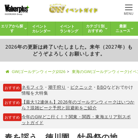
MENU
イベント
イベント
エリアから探
カテゴリ別
最新
カレンダー
ランキング
す
おすすめ
ニュース
2026年の更新は終了いたしました。来年（2027年）も
どうぞよろしくお願いします。
GW(ゴールデンウィーク)2026
東海のGW(ゴールデンウィーク)イ
ネモフィラ
・
潮干狩り
・
ピクニック
・
BBQ
などおでかけ
おすすめ
情報を大特集
【最大12連休も】2026年のゴールデンウィークはいつか
おすすめ
ら？混雑ピーク予想と回避術をご紹介
今年のGWどこ行く！？関東・関西・東海エリア別スポ
おすすめ
ットガイド
春を謡う 徳川園 牡丹祭の地