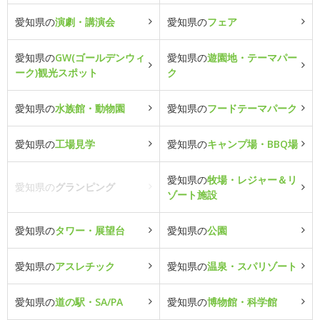
愛知県の
演劇・講演会
愛知県の
フェア
愛知県の
GW(ゴールデンウィ
愛知県の
遊園地・テーマパー
ーク)観光スポット
ク
愛知県の
水族館・動物園
愛知県の
フードテーマパーク
愛知県の
工場見学
愛知県の
キャンプ場・BBQ場
愛知県の
牧場・レジャー＆リ
愛知県の
グランピング
ゾート施設
愛知県の
タワー・展望台
愛知県の
公園
愛知県の
アスレチック
愛知県の
温泉・スパリゾート
愛知県の
道の駅・SA/PA
愛知県の
博物館・科学館