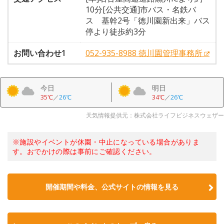
10分[公共交通]市バス・名鉄バ
ス 基幹2号「徳川園新出来」バス
停より徒歩約3分
お問い合わせ1
052-935-8988 徳川園管理事務所
今日
明日
35℃
／
26℃
34℃
／
26℃
天気情報提供元：株式会社ライフビジネスウェザー
※施設やイベントが休園・中止になっている場合がありま
す。おでかけの際は事前にご確認ください。
開催期間や料金、公式サイトの
情報を見る