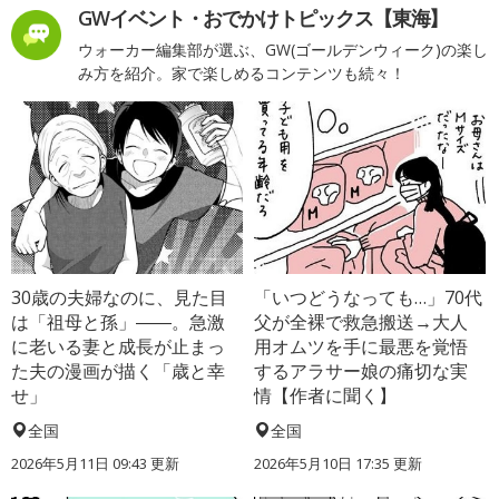
GWイベント・おでかけトピックス【東海】
ウォーカー編集部が選ぶ、GW(ゴールデンウィーク)の楽し
み方を紹介。家で楽しめるコンテンツも続々！
30歳の夫婦なのに、見た目
「いつどうなっても…」70代
は「祖母と孫」――。急激
父が全裸で救急搬送→大人
に老いる妻と成長が止まっ
用オムツを手に最悪を覚悟
た夫の漫画が描く「歳と幸
するアラサー娘の痛切な実
せ」
情【作者に聞く】
全国
全国
2026年5月11日 09:43 更新
2026年5月10日 17:35 更新