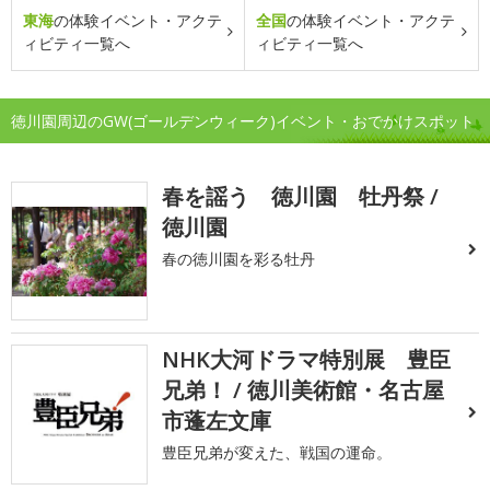
東海
の体験イベント・アクテ
全国
の体験イベント・アクテ
ィビティ一覧へ
ィビティ一覧へ
徳川園周辺のGW(ゴールデンウィーク)イベント・おでかけスポット
春を謡う 徳川園 牡丹祭 /
徳川園
春の徳川園を彩る牡丹
NHK大河ドラマ特別展 豊臣
兄弟！ / 徳川美術館・名古屋
市蓬左文庫
豊臣兄弟が変えた、戦国の運命。