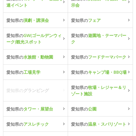
連イベント
示会
愛知県の
演劇・講演会
愛知県の
フェア
愛知県の
GW(ゴールデンウィ
愛知県の
遊園地・テーマパー
ーク)観光スポット
ク
愛知県の
水族館・動物園
愛知県の
フードテーマパーク
愛知県の
工場見学
愛知県の
キャンプ場・BBQ場
愛知県の
牧場・レジャー＆リ
愛知県の
グランピング
ゾート施設
愛知県の
タワー・展望台
愛知県の
公園
愛知県の
アスレチック
愛知県の
温泉・スパリゾート