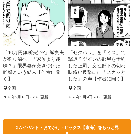
「10万円無断決済!?」誠実夫
「セクハラ」を「ミス」で
が釣り沼へ→「家族より趣
撃退？ツインの部屋を予約
味？」限界妻が突きつけた
した上司、女性部下の切れ
離婚という結末【作者に聞
味鋭い反撃にに「スカッと
く】
した」の声【作者に聞く】
全国
全国
2026年5月10日 07:30 更新
2026年5月9日 20:35 更新
GWイベント・おでかけトピックス【東海】をもっと見
る