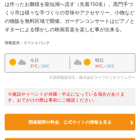
は作ったお雛様を龍仙湖へ流す（先着150名）。黒門手づ
くり市は様々な手づくりの甘味やアクセサリー、小物など
の物販を無料区域で開催。ガーデンコンサートはピアノと
ギターによる懐かしの映画音楽を楽しむ事が出来る。
情報提供：イベントバンク
今日
明日
37℃
／
28℃
36℃
／
28℃
天気情報提供元：株式会社ライフビジネスウェザー
※施設やイベントが休園・中止になっている場合がありま
す。おでかけの際は事前にご確認ください。
開催期間や料金、公式サイトの
情報を見る