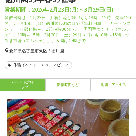
営業期間：2026年2月23日(月)～3月29日(日)
開催日時は、2月23日（月祝）流し雛づくり13時～15時（先着150
名）／3月15日（日）徳川園起源の日で「無料開園」、ガーデンコ
ンサート1部11時～、2部14時30分～。「黒門手づくり市（マルシ
ェ）」10時～15時。3月28日（土）29日（日）も10時～15時「つ
みき市場（マルシェ）」、入園は17時まで。
愛知県
名古屋市東区 / 徳川園
体験イベント・アクティビティ
イベント詳細
開催時間など
地図・アクセス
トップ