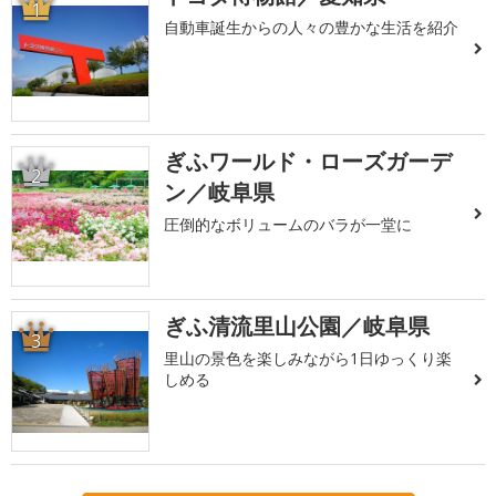
1
自動車誕生からの人々の豊かな生活を紹介
ぎふワールド・ローズガーデ
2
ン／岐阜県
圧倒的なボリュームのバラが一堂に
ぎふ清流里山公園／岐阜県
3
里山の景色を楽しみながら1日ゆっくり楽
しめる