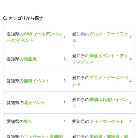
カテゴリから探す
愛知県の
GW(ゴールデンウィ
愛知県の
グルメ・フードフェ
ーク)イベント
ス
愛知県の
体験イベント・アク
愛知県の
物産展
ティビティ
愛知県の
アニメ・ゲームイベ
愛知県の
無料イベント
ント
愛知県の
動物ふれあいイベン
愛知県の
花イベント
ト
愛知県の
祭り
愛知県の
フリーマーケット
愛知県の
コンサート・音楽関
愛知県の
美術展・博物展・展