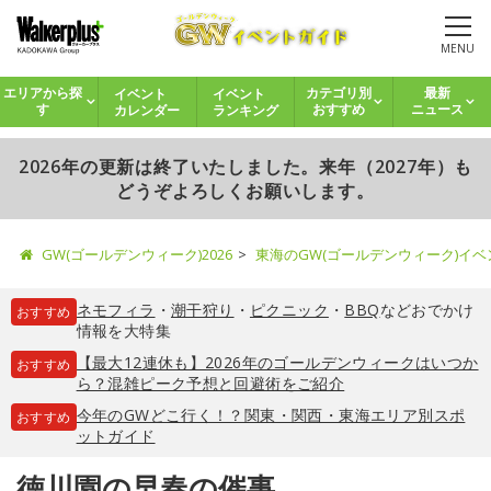
MENU
イベント
イベント
エリアから探
カテゴリ別
最新
カレンダー
ランキング
す
おすすめ
ニュース
2026年の更新は終了いたしました。来年（2027年）も
どうぞよろしくお願いします。
GW(ゴールデンウィーク)2026
東海のGW(ゴールデンウィーク)イ
ネモフィラ
・
潮干狩り
・
ピクニック
・
BBQ
などおでかけ
おすすめ
情報を大特集
【最大12連休も】2026年のゴールデンウィークはいつか
おすすめ
ら？混雑ピーク予想と回避術をご紹介
今年のGWどこ行く！？関東・関西・東海エリア別スポ
おすすめ
ットガイド
徳川園の早春の催事