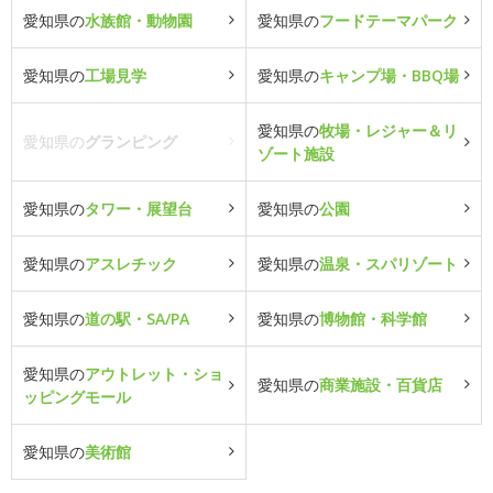
愛知県の
水族館・動物園
愛知県の
フードテーマパーク
愛知県の
工場見学
愛知県の
キャンプ場・BBQ場
愛知県の
牧場・レジャー＆リ
愛知県の
グランピング
ゾート施設
愛知県の
タワー・展望台
愛知県の
公園
愛知県の
アスレチック
愛知県の
温泉・スパリゾート
愛知県の
道の駅・SA/PA
愛知県の
博物館・科学館
愛知県の
アウトレット・ショ
愛知県の
商業施設・百貨店
ッピングモール
愛知県の
美術館