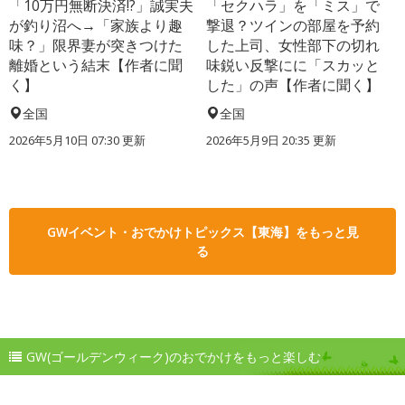
「10万円無断決済!?」誠実夫
「セクハラ」を「ミス」で
が釣り沼へ→「家族より趣
撃退？ツインの部屋を予約
味？」限界妻が突きつけた
した上司、女性部下の切れ
離婚という結末【作者に聞
味鋭い反撃にに「スカッと
く】
した」の声【作者に聞く】
全国
全国
2026年5月10日 07:30 更新
2026年5月9日 20:35 更新
GWイベント・おでかけトピックス【東海】をもっと見
る
GW(ゴールデンウィーク)のおでかけをもっと楽しむ