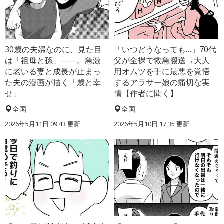
30歳の夫婦なのに、見た目
「いつどうなっても…」70代
は「祖母と孫」――。急激
父が全裸で救急搬送→大人
に老いる妻と成長が止まっ
用オムツを手に最悪を覚悟
た夫の漫画が描く「歳と幸
するアラサー娘の痛切な実
せ」
情【作者に聞く】
全国
全国
2026年5月11日 09:43 更新
2026年5月10日 17:35 更新