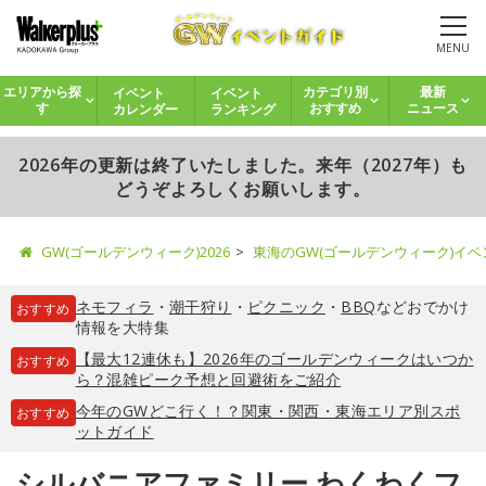
MENU
イベント
イベント
エリアから探
カテゴリ別
最新
カレンダー
ランキング
す
おすすめ
ニュース
2026年の更新は終了いたしました。来年（2027年）も
どうぞよろしくお願いします。
GW(ゴールデンウィーク)2026
東海のGW(ゴールデンウィーク)イ
ネモフィラ
・
潮干狩り
・
ピクニック
・
BBQ
などおでかけ
おすすめ
情報を大特集
【最大12連休も】2026年のゴールデンウィークはいつか
おすすめ
ら？混雑ピーク予想と回避術をご紹介
今年のGWどこ行く！？関東・関西・東海エリア別スポ
おすすめ
ットガイド
シルバニアファミリー わくわくフ