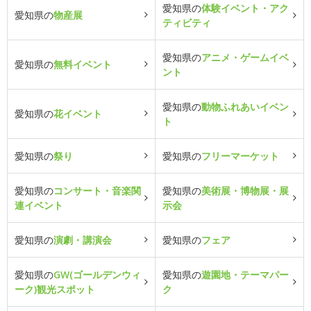
愛知県の
体験イベント・アク
愛知県の
物産展
ティビティ
愛知県の
アニメ・ゲームイベ
愛知県の
無料イベント
ント
愛知県の
動物ふれあいイベン
愛知県の
花イベント
ト
愛知県の
祭り
愛知県の
フリーマーケット
愛知県の
コンサート・音楽関
愛知県の
美術展・博物展・展
連イベント
示会
愛知県の
演劇・講演会
愛知県の
フェア
愛知県の
GW(ゴールデンウィ
愛知県の
遊園地・テーマパー
ーク)観光スポット
ク