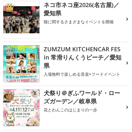
ネコ市ネコ座2026(名古屋)／
1
愛知県
猫に関するさまざまなイベントを開催
ZUMZUM KITCHENCAR FES
2
in 常滑りんくうビーチ／愛知
県
入場無料で楽しめる音楽×フードイベント
犬祭り＠ぎふワールド・ロー
3
ズガーデン／岐阜県
花とわんこのはじまりの一歩