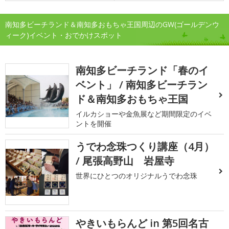
南知多ビーチランド＆南知多おもちゃ王国周辺のGW(ゴールデンウ
ィーク)イベント・おでかけスポット
南知多ビーチランド「春のイ
ベント」 / 南知多ビーチラン
ド＆南知多おもちゃ王国
イルカショーや金魚展など期間限定のイベ
ントを開催
うでわ念珠つくり講座（4月）
/ 尾張高野山 岩屋寺
世界にひとつのオリジナルうでわ念珠
やきいもらんど in 第5回名古