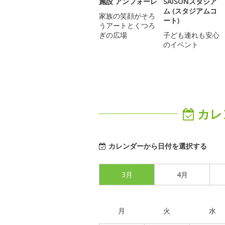
施設 アンフォーレ
SAISONスタジア
ム (スタジアムコ
家族の笑顔がそろ
ート)
うアートとくつろ
ぎの広場
子ども連れも安心
のイベント
カレ
カレンダーから日付を選択する
3月
4月
月
火
水