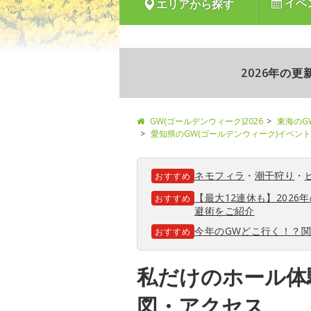
イベ
エリアから探す
2026年の
GW(ゴールデンウィーク)2026
東海のG
愛知県のGW(ゴールデンウィーク)イベント
ネモフィラ
・
潮干狩り
・
おすすめ
【最大12連休も】202
おすすめ
避術をご紹介
今年のGWどこ行く！？
おすすめ
私だけのホール体験
図・アクセス