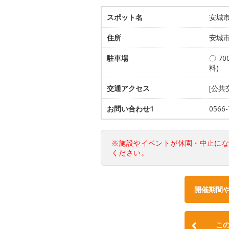
スポット名
安城
住所
安城市
駐車場
〇 7
料)
交通アクセス
[公共
お問い合わせ1
0566
※施設やイベントが休園・中止に
ください。
開催期間
こ