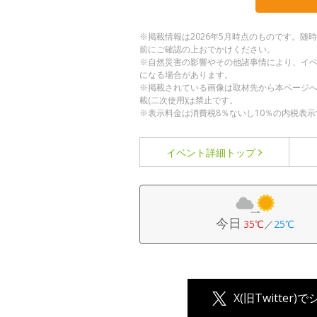
※掲載情報は2026年5月時点のものです。
前にご確認の上おでかけください。
※自然災害の影響やその他諸事情により、イ
になる場合があります。
※掲載されている画像は取材先から本ページ
載(二次使用)は禁止です。
※表示料金は消費税8％ないし10％の内税表示
イベント詳細
トップ
今日
35℃
／
25℃
X(旧Twitter)