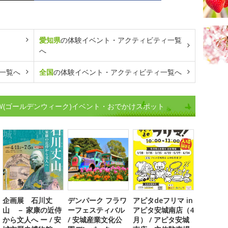
愛知県
の体験イベント・アクティビティ一覧
へ
一覧へ
全国
の体験イベント・アクティビティ一覧へ
W(ゴールデンウィーク)イベント・おでかけスポット
企画展 石川丈
デンパーク フラワ
アピタdeフリマ in
山 － 家康の近侍
ーフェスティバル
アピタ安城南店（4
から文人へ ー / 安
/ 安城産業文化公
月） / アピタ安城