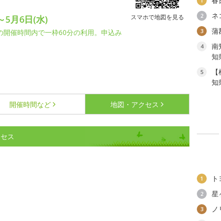
春
1
ネ
2
スマホで地図を見る
～5月6日(水)
蒲
3
各日の開催時間内で一枠60分の利用。申込み
南
4
知
【
5
知
開催時間など
地図・アクセス
クセス
ト
1
星
2
ノ
3