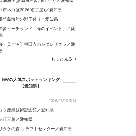
日浦海岸(形原海岸)の潮干狩り／愛知県
コ市ネコ座2026(名古屋)／愛知県
郡竹島海岸の潮干狩り／愛知県
知多ビーチランド「春のイベント」／愛
県
桜・見ごろ】福田寺のシダレザクラ／愛
県
もっと見る
GWの人気スポットランキング
【愛知県】
2026/08/10 更新
ヨタ産業技術記念館／愛知県
ヶ丘三越／愛知県
リタケの森 クラフトセンター／愛知県