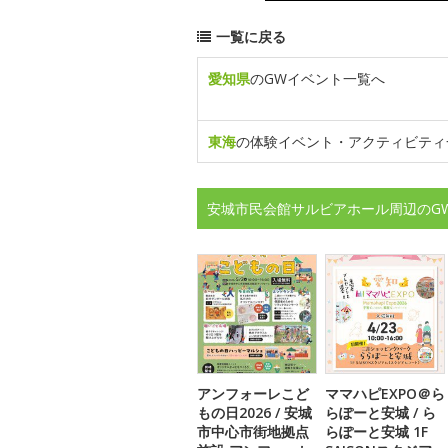
一覧に戻る
愛知県
のGWイベント一覧へ
東海
の体験イベント・アクティビティ
安城市民会館サルビアホール周辺のG
アンフォーレこど
ママハピEXPO＠ら
もの日2026 / 安城
らぽーと安城 / ら
市中心市街地拠点
らぽーと安城 1F