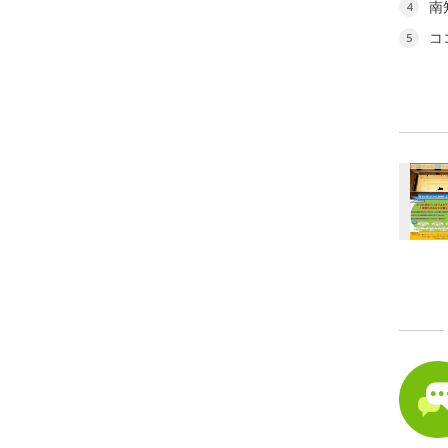
南
4
コ
5