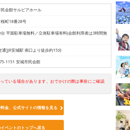
市民会館サルビアホール
桜町18番28号
00台 平面駐車場無料／立体駐車場有料(会館利用者は3時間無
交通]JR安城駅 南口より徒歩約15分
-75-1151 安城市民会館
なっている場合があります。おでかけの際は事前にご確認
や料金、公式サイトの情報を見る
のイベントのトップへ戻る