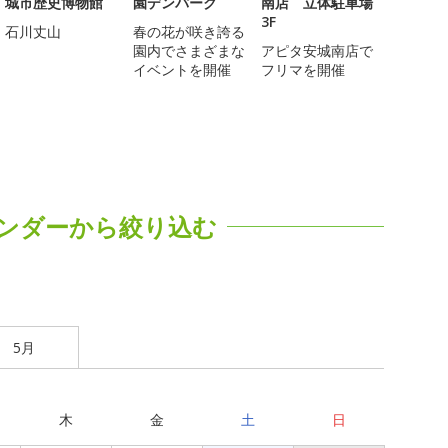
城市歴史博物館
園デンパーク
南店 立体駐車場
3F
石川丈山
春の花が咲き誇る
園内でさまざまな
アピタ安城南店で
イベントを開催
フリマを開催
ンダーから絞り込む
5月
木
金
土
日