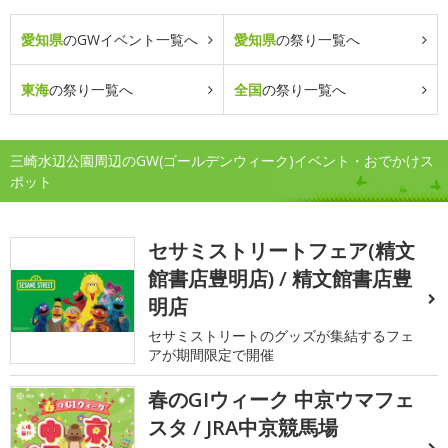
愛知県
のGWイベント一覧へ
愛知県
の祭り一覧へ
東海
の祭り一覧へ
全国
の祭り一覧へ
三崎水辺公園周辺のGW(ゴールデンウィーク)イベント・おでかけス
ポット
セサミストリートフェア(精文
館書店豊明店) / 精文館書店豊
明店
セサミストリートのグッズが集結するフェ
アが期間限定で開催
春のGIウィーク 中京ウマフェ
スタ / JRA中京競馬場