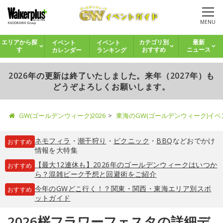
MENU
イベント
イベント
エリアから探
カテゴリ別
最新
カレンダー
ランキング
す
おすすめ
ニュース
2026年の更新は終了いたしました。来年（2027年）も
どうぞよろしくお願いします。
GW(ゴールデンウィーク)2026
東海のGW(ゴールデンウィーク)イ
ネモフィラ
・
潮干狩り
・
ピクニック
・
BBQ
などおでかけ
おすすめ
情報を大特集
【最大12連休も】2026年のゴールデンウィークはいつか
おすすめ
ら？混雑ピーク予想と回避術をご紹介
今年のGWどこ行く！？関東・関西・東海エリア別スポ
おすすめ
ットガイド
2026桜フラワーフェスタの詳細デ