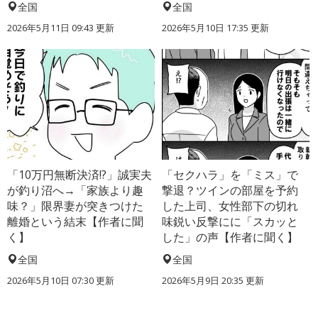
全国
全国
2026年5月11日 09:43 更新
2026年5月10日 17:35 更新
「10万円無断決済!?」誠実夫
「セクハラ」を「ミス」で
が釣り沼へ→「家族より趣
撃退？ツインの部屋を予約
味？」限界妻が突きつけた
した上司、女性部下の切れ
離婚という結末【作者に聞
味鋭い反撃にに「スカッと
く】
した」の声【作者に聞く】
全国
全国
2026年5月10日 07:30 更新
2026年5月9日 20:35 更新