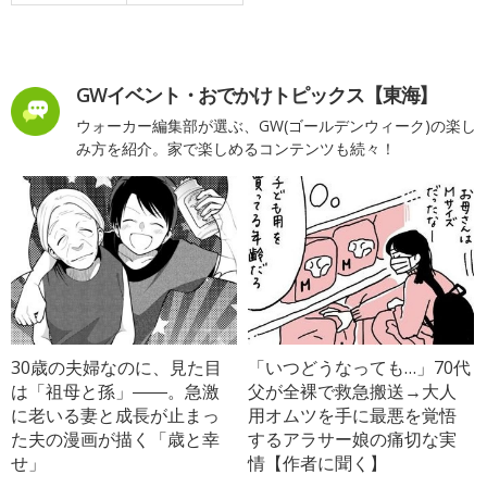
GWイベント・おでかけトピックス【東海】
ウォーカー編集部が選ぶ、GW(ゴールデンウィーク)の楽し
み方を紹介。家で楽しめるコンテンツも続々！
30歳の夫婦なのに、見た目
「いつどうなっても…」70代
は「祖母と孫」――。急激
父が全裸で救急搬送→大人
に老いる妻と成長が止まっ
用オムツを手に最悪を覚悟
た夫の漫画が描く「歳と幸
するアラサー娘の痛切な実
せ」
情【作者に聞く】