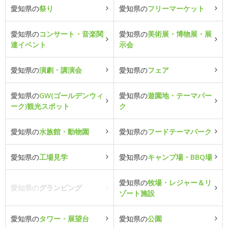
愛知県の
祭り
愛知県の
フリーマーケット
愛知県の
コンサート・音楽関
愛知県の
美術展・博物展・展
連イベント
示会
愛知県の
演劇・講演会
愛知県の
フェア
愛知県の
GW(ゴールデンウィ
愛知県の
遊園地・テーマパー
ーク)観光スポット
ク
愛知県の
水族館・動物園
愛知県の
フードテーマパーク
愛知県の
工場見学
愛知県の
キャンプ場・BBQ場
愛知県の
牧場・レジャー＆リ
愛知県の
グランピング
ゾート施設
愛知県の
タワー・展望台
愛知県の
公園