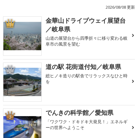
2026/08/08 更新
金華山ドライブウェイ展望台
1
／岐阜県
山道の展望台から四季折々に移り変わる岐
阜市の風景を望む
道の駅 花街道付知／岐阜県
2
総ヒノキ造りの駅舎でリラックスなひと時
を
でんきの科学館／愛知県
3
「ワクワク・ドキドキ大発見！」エネルギ
ーの世界へようこそ