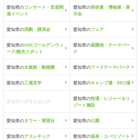
愛知県の
コンサート・音楽関
愛知県の
美術展・博物展・展
連イベント
示会
愛知県の
演劇・講演会
愛知県の
フェア
愛知県の
GW(ゴールデンウィ
愛知県の
遊園地・テーマパー
ーク)観光スポット
ク
愛知県の
水族館・動物園
愛知県の
フードテーマパーク
愛知県の
工場見学
愛知県の
キャンプ場・BBQ場
愛知県の
牧場・レジャー＆リ
愛知県の
グランピング
ゾート施設
愛知県の
タワー・展望台
愛知県の
公園
愛知県の
アスレチック
愛知県の
温泉・スパリゾート