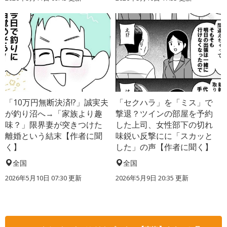
「10万円無断決済!?」誠実夫
「セクハラ」を「ミス」で
が釣り沼へ→「家族より趣
撃退？ツインの部屋を予約
味？」限界妻が突きつけた
した上司、女性部下の切れ
離婚という結末【作者に聞
味鋭い反撃にに「スカッと
く】
した」の声【作者に聞く】
全国
全国
2026年5月10日 07:30 更新
2026年5月9日 20:35 更新