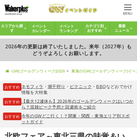
MENU
イベント
イベント
エリアから探
カテゴリ別
最新
カレンダー
ランキング
す
おすすめ
ニュース
2026年の更新は終了いたしました。来年（2027年）も
どうぞよろしくお願いします。
GW(ゴールデンウィーク)2026
東海のGW(ゴールデンウィーク)イ
ネモフィラ
・
潮干狩り
・
ピクニック
・
BBQ
などおでかけ
おすすめ
情報を大特集
【最大12連休も】2026年のゴールデンウィークはいつか
おすすめ
ら？混雑ピーク予想と回避術をご紹介
今年のGWどこ行く！？関東・関西・東海エリア別スポ
おすすめ
ットガイド
北欧フェア～東北三県の味覚＆い