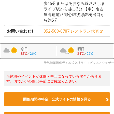
歩15分またはあおなみ線ささしま
ライブ駅から徒歩3分 【車】名古
屋高速道路都心環状線錦橋出口か
ら約5分
お問い合わせ1
052-589-0787 レストラン代表
今日
明日
35℃
／
26℃
34℃
／
26℃
天気情報提供元：株式会社ライフビジネスウェザー
※施設やイベントが休園・中止になっている場合がありま
す。おでかけの際は事前にご確認ください。
開催期間や料金、公式サイトの
情報を見る