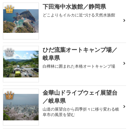
下田海中水族館／静岡県
1
どこよりもイルカに近づける天然水族館
ひだ流葉オートキャンプ場／
2
岐阜県
白樺林に囲まれた本格オートキャンプ場
金華山ドライブウェイ展望台
3
／岐阜県
山道の展望台から四季折々に移り変わる岐
阜市の風景を望む