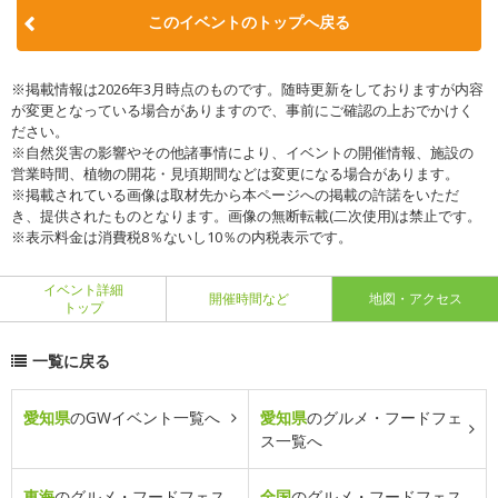
このイベントのトップへ戻る
※掲載情報は2026年3月時点のものです。随時更新をしておりますが内容
が変更となっている場合がありますので、事前にご確認の上おでかけく
ださい。
※自然災害の影響やその他諸事情により、イベントの開催情報、施設の
営業時間、植物の開花・見頃期間などは変更になる場合があります。
※掲載されている画像は取材先から本ページへの掲載の許諾をいただ
き、提供されたものとなります。画像の無断転載(二次使用)は禁止です。
※表示料金は消費税8％ないし10％の内税表示です。
イベント詳細
開催時間など
地図・アクセス
トップ
一覧に戻る
愛知県
のGWイベント一覧へ
愛知県
のグルメ・フードフェ
ス一覧へ
東海
のグルメ・フードフェス
全国
のグルメ・フードフェス