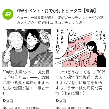
GWイベント・おでかけトピックス【東海】
ウォーカー編集部が選ぶ、GW(ゴールデンウィーク)の楽し
み方を紹介。家で楽しめるコンテンツも続々！
30歳の夫婦なのに、見た目
「いつどうなっても…」70代
は「祖母と孫」――。急激
父が全裸で救急搬送→大人
に老いる妻と成長が止まっ
用オムツを手に最悪を覚悟
た夫の漫画が描く「歳と幸
するアラサー娘の痛切な実
せ」
情【作者に聞く】
全国
全国
2026年5月11日 09:43 更新
2026年5月10日 17:35 更新