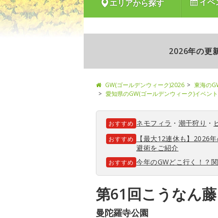
イベ
エリアから探す
2026年の
GW(ゴールデンウィーク)2026
東海のG
愛知県のGW(ゴールデンウィーク)イベント
ネモフィラ
・
潮干狩り
・
おすすめ
【最大12連休も】202
おすすめ
避術をご紹介
今年のGWどこ行く！？
おすすめ
第61回こうなん
曼陀羅寺公園