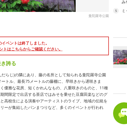
み
ミ
5
曼陀羅寺公園
のイベントは終了しました。
ントはこちらからご確認ください。
咲き誇る
んだらじ)の隣にあり、藤の名所として知られる曼陀羅寺公園
方メートル、最長75メートルの藤棚に、早咲きから遅咲きま
く優雅な花房、短くかれんなもの、八重咲きのものと、11種
た期間限定で出店する茶店ではみそを乗せた豆腐田楽などのグ
生と高校生による演奏やアーティストのライブ、地域の伝統を
カリーが集結したパンまつりなど、多くのイベントが行われ