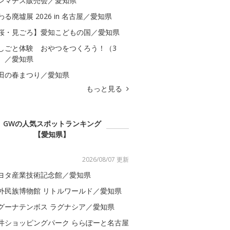
レマチス販売会／愛知県
わる廃墟展 2026 in 名古屋／愛知県
桜・見ごろ】愛知こどもの国／愛知県
しごと体験 おやつをつくろう！（3
）／愛知県
田の春まつり／愛知県
もっと見る
GWの人気スポットランキング
【愛知県】
2026/08/07 更新
ヨタ産業技術記念館／愛知県
外民族博物館 リトルワールド／愛知県
グーナテンボス ラグナシア／愛知県
井ショッピングパーク ららぽーと名古屋