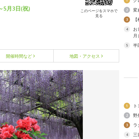
ク
1
～5月3日(祝)
変
2
このページをスマホで
見る
【
3
お
4
月
半
5
開催時間など
地図・アクセス
ト
1
野
2
ラ
3
三
4