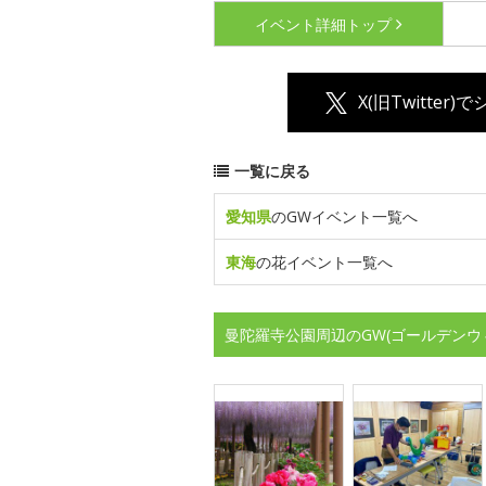
イベント詳細
トップ
X(旧Twitter)
一覧に戻る
愛知県
のGWイベント一覧へ
東海
の花イベント一覧へ
曼陀羅寺公園周辺のGW(ゴールデンウ