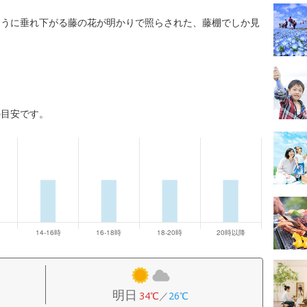
ように垂れ下がる藤の花が明かりで照らされた、藤棚でしか見
の目安です。
明日
34℃
／
26℃