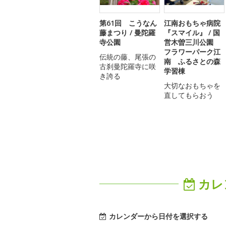
第61回 こうなん
江南おもちゃ病院
藤まつり / 曼陀羅
『スマイル』 / 国
寺公園
営木曽三川公園
フラワーパーク江
伝統の藤、尾張の
南 ふるさとの森
古刹曼陀羅寺に咲
学習棟
き誇る
大切なおもちゃを
直してもらおう
カレ
カレンダーから日付を選択する