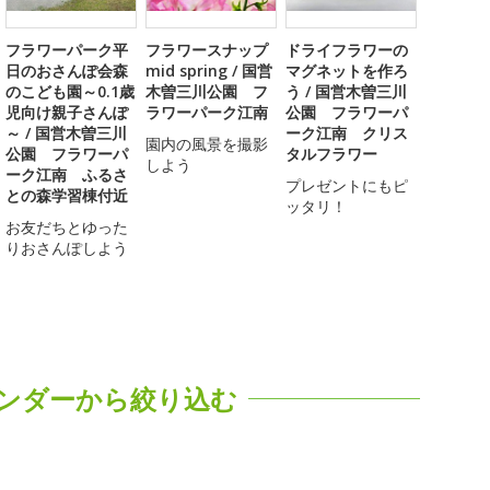
フラワーパーク平
フラワースナップ
ドライフラワーの
日のおさんぽ会森
mid spring / 国営
マグネットを作ろ
のこども園～0.1歳
木曽三川公園 フ
う / 国営木曽三川
児向け親子さんぽ
ラワーパーク江南
公園 フラワーパ
～ / 国営木曽三川
ーク江南 クリス
園内の風景を撮影
公園 フラワーパ
タルフラワー
しよう
ーク江南 ふるさ
プレゼントにもピ
との森学習棟付近
ッタリ！
お友だちとゆった
りおさんぽしよう
ンダーから絞り込む