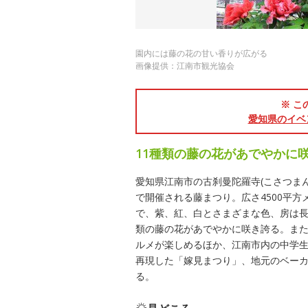
園内には藤の花の甘い香りが広がる
画像提供：江南市観光協会
※ こ
愛知県のイベ
11種類の藤の花があでやかに
愛知県江南市の古刹曼陀羅寺(こさつま
で開催される藤まつり。広さ4500平
で、紫、紅、白とさまざまな色、房は長
類の藤の花があでやかに咲き誇る。ま
ルメが楽しめるほか、江南市内の中学
再現した「嫁見まつり」、地元のベー
る。