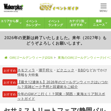
MENU
イベント
イベント
エリアから探
カテゴリ別
最新
カレンダー
ランキング
す
おすすめ
ニュース
2026年の更新は終了いたしました。来年（2027年）も
どうぞよろしくお願いします。
GW(ゴールデンウィーク)2026
東海のGW(ゴールデンウィーク)イ
ネモフィラ
・
潮干狩り
・
ピクニック
・
BBQ
などおでかけ
おすすめ
情報を大特集
【最大12連休も】2026年のゴールデンウィークはいつか
おすすめ
ら？混雑ピーク予想と回避術をご紹介
今年のGWどこ行く！？関東・関西・東海エリア別スポ
おすすめ
ットガイド
セサミストリートフェア(静岡パル