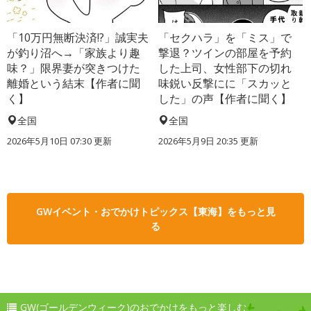
「10万円無断決済!?」誠実夫
「セクハラ」を「ミス」で
が釣り沼へ→「家族より趣
撃退？ツインの部屋を予約
味？」限界妻が突きつけた
した上司、女性部下の切れ
離婚という結末【作者に聞
味鋭い反撃にに「スカッと
く】
した」の声【作者に聞く】
全国
全国
2026年5月10日 07:30 更新
2026年5月9日 20:35 更新
GWイベント・おでかけトピックス【東海】をもっと見
る
GW(ゴールデンウィーク)のおでかけをもっと楽しむ