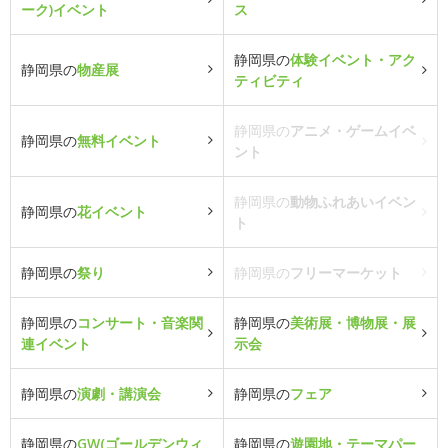
ーク)イベント
ス
静岡県の
体験イベント・アク
静岡県の
物産展
ティビティ
静岡県の
アニメ・ゲームイベ
静岡県の
無料イベント
ント
静岡県の
動物ふれあいイベン
静岡県の
花イベント
ト
静岡県の
祭り
静岡県の
フリーマーケット
静岡県の
コンサート・音楽関
静岡県の
美術展・博物展・展
連イベント
示会
静岡県の
演劇・講演会
静岡県の
フェア
静岡県の
GW(ゴールデンウィ
静岡県の
遊園地・テーマパー