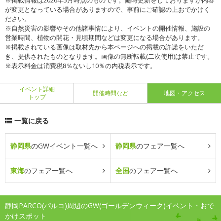
※掲載情報は2026年5月時点のものです。随時更新をしておりますが内容
が変更となっている場合がありますので、事前にご確認の上おでかけく
ださい。
※自然災害の影響やその他諸事情により、イベントの開催情報、施設の
営業時間、植物の開花・見頃期間などは変更になる場合があります。
※掲載されている画像は取材先から本ページへの掲載の許諾をいただ
き、提供されたものとなります。画像の無断転載(二次使用)は禁止です。
※表示料金は消費税8％ないし10％の内税表示です。
イベント詳細
開催時間など
地図・アクセス
トップ
一覧に戻る
静岡県
のGWイベント一覧へ
静岡県
のフェア一覧へ
東海
のフェア一覧へ
全国
のフェア一覧へ
静岡PARCO(パルコ)周辺のGW(ゴールデンウィーク)イベント・おで
かけスポット