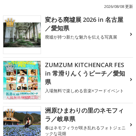
2026/08/08 更新
変わる廃墟展 2026 in 名古屋
1
／愛知県
廃墟が持つ新たな魅力を伝える写真展
ZUMZUM KITCHENCAR FES
2
in 常滑りんくうビーチ／愛知
県
入場無料で楽しめる音楽×フードイベント
洲原ひまわりの里のネモフィ
3
ラ／岐阜県
春はネモフィラが咲き乱れるフォトジェニ
ックな花畑