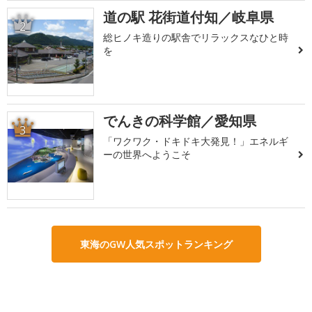
道の駅 花街道付知／岐阜県
2
総ヒノキ造りの駅舎でリラックスなひと時
を
でんきの科学館／愛知県
3
「ワクワク・ドキドキ大発見！」エネルギ
ーの世界へようこそ
東海のGW人気スポットランキング