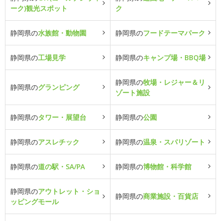
ーク)観光スポット
ク
静岡県の
水族館・動物園
静岡県の
フードテーマパーク
静岡県の
工場見学
静岡県の
キャンプ場・BBQ場
静岡県の
牧場・レジャー＆リ
静岡県の
グランピング
ゾート施設
静岡県の
タワー・展望台
静岡県の
公園
静岡県の
アスレチック
静岡県の
温泉・スパリゾート
静岡県の
道の駅・SA/PA
静岡県の
博物館・科学館
静岡県の
アウトレット・ショ
静岡県の
商業施設・百貨店
ッピングモール