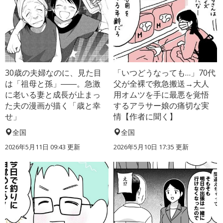
30歳の夫婦なのに、見た目
「いつどうなっても…」70代
は「祖母と孫」――。急激
父が全裸で救急搬送→大人
に老いる妻と成長が止まっ
用オムツを手に最悪を覚悟
た夫の漫画が描く「歳と幸
するアラサー娘の痛切な実
せ」
情【作者に聞く】
全国
全国
2026年5月11日 09:43 更新
2026年5月10日 17:35 更新