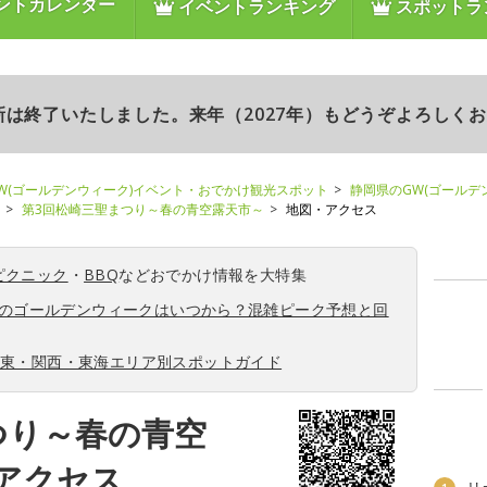
ントカレンダー
イベントランキング
スポットラ
更新は終了いたしました。来年（2027年）もどうぞよろしく
W(ゴールデンウィーク)イベント・おでかけ観光スポット
静岡県のGW(ゴールデ
第3回松崎三聖まつり～春の青空露天市～
地図・アクセス
ピクニック
・
BBQ
などおでかけ情報を大特集
6年のゴールデンウィークはいつから？混雑ピーク予想と回
関東・関西・東海エリア別スポットガイド
つり～春の青空
アクセス