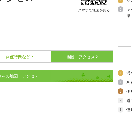
リ
1
キ
2
スマホで地図を見る
県
開催時間など
地図・アクセス
浜
1
市～の地図・アクセス
あ
2
伊
3
道
4
怪
5