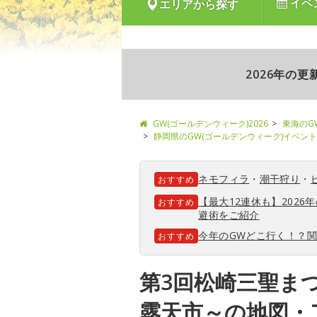
イベ
エリアから探す
2026年の
GW(ゴールデンウィーク)2026
東海のG
静岡県のGW(ゴールデンウィーク)イベント
ネモフィラ
・
潮干狩り
・
おすすめ
【最大12連休も】202
おすすめ
避術をご紹介
今年のGWどこ行く！？
おすすめ
第3回松崎三聖ま
露天市～の地図・