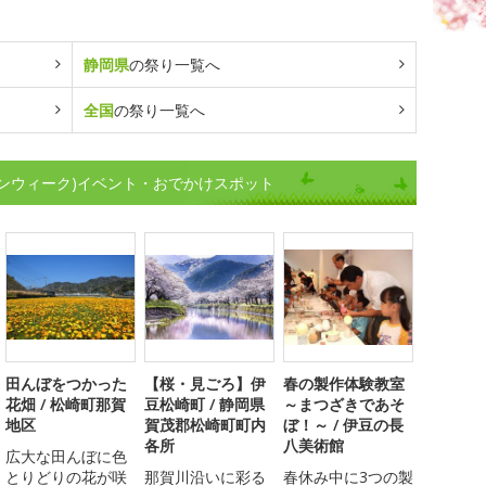
静岡県
の祭り一覧へ
全国
の祭り一覧へ
ンウィーク)イベント・おでかけスポット
田んぼをつかった
【桜・見ごろ】伊
春の製作体験教室
花畑 / 松崎町那賀
豆松崎町 / 静岡県
～まつざきであそ
地区
賀茂郡松崎町町内
ぼ！～ / 伊豆の長
各所
八美術館
広大な田んぼに色
とりどりの花が咲
那賀川沿いに彩る
春休み中に3つの製