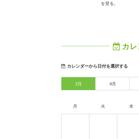
を登る。
カレ
カレンダーから日付を選択する
3月
4月
月
火
水