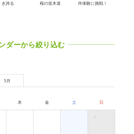
き誇る
桜の並木道
作体験に挑戦！
ンダーから絞り込む
5月
木
金
土
日
1