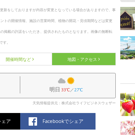
随時更新をしておりますが内容が変更となっている場合がありますので、事
ベントの開催情報、施設の営業時間、植物の開花・見頃期間などは変更
への掲載の許諾をいただき、提供されたものとなります。画像の無断転
です。
開催時間など
地図・アクセス
明日
33℃
／
27℃
天気情報提供元：株式会社ライフビジネスウェザー
でシェア
Facebookでシェア