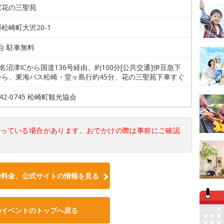
駅花の三聖苑
松崎町大沢20-1
0台 駐車無料
東名沼津ICから国道136号経由、約100分[公共交通]伊豆急下
から、東海バス松崎・堂ヶ島行約45分、花の三聖苑下車すぐ
-42-0745 松崎町観光協会
なっている場合があります。おでかけの際は事前にご確認
や料金、公式サイトの情報を見る
のイベントのトップへ戻る