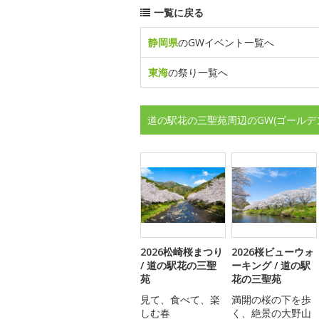
一覧に戻る
静岡県
のGWイベント一覧へ
東海
の祭り一覧へ
道の駅花の三聖苑周辺のGW(ゴールデ
2026松崎桜まつり
2026桜ビューウォ
/ 道の駅花の三聖
ーキング / 道の駅
苑
花の三聖苑
見て、食べて、楽
満開の桜の下を歩
しむ春
く、絶景の大野山