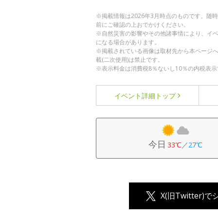
※掲載情報は2026年3月時点のものです。
前にご確認の上おでかけください。
※自然災害の影響やその他諸事情により、イ
になる場合があります。
※掲載されている画像は取材先から本ページ
載(二次使用)は禁止です。
※表示料金は消費税8％ないし10％の内税表示
イベント詳細
トップ
今日
33℃
／
27℃
X(旧Twitter)