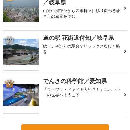
／岐阜県
山道の展望台から四季折々に移り変わる岐
阜市の風景を望む
道の駅 花街道付知／岐阜県
2
総ヒノキ造りの駅舎でリラックスなひと時
を
でんきの科学館／愛知県
3
「ワクワク・ドキドキ大発見！」エネルギ
ーの世界へようこそ