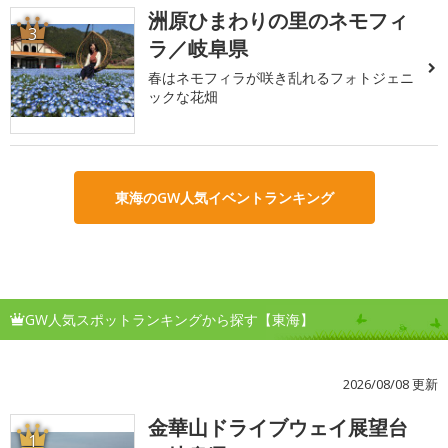
洲原ひまわりの里のネモフィ
3
ラ／岐阜県
春はネモフィラが咲き乱れるフォトジェニ
ックな花畑
東海のGW人気イベントランキング
GW人気スポットランキングから探す【東海】
2026/08/08 更新
金華山ドライブウェイ展望台
1