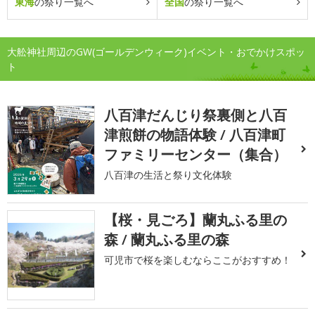
東海
の祭り一覧へ
全国
の祭り一覧へ
大舩神社周辺のGW(ゴールデンウィーク)イベント・おでかけスポッ
ト
八百津だんじり祭裏側と八百
津煎餅の物語体験 / 八百津町
ファミリーセンター（集合）
八百津の生活と祭り文化体験
【桜・見ごろ】蘭丸ふる里の
森 / 蘭丸ふる里の森
可児市で桜を楽しむならここがおすすめ！