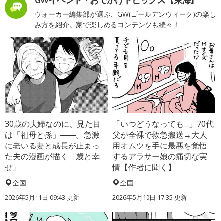
ウォーカー編集部が選ぶ、GW(ゴールデンウィーク)の楽し
み方を紹介。家で楽しめるコンテンツも続々！
30歳の夫婦なのに、見た目
「いつどうなっても…」70代
は「祖母と孫」――。急激
父が全裸で救急搬送→大人
に老いる妻と成長が止まっ
用オムツを手に最悪を覚悟
た夫の漫画が描く「歳と幸
するアラサー娘の痛切な実
せ」
情【作者に聞く】
全国
全国
2026年5月11日 09:43 更新
2026年5月10日 17:35 更新