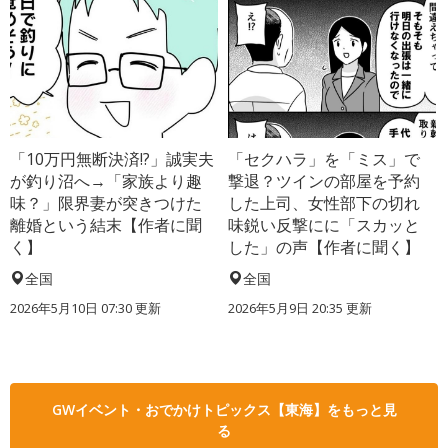
「10万円無断決済!?」誠実夫
「セクハラ」を「ミス」で
が釣り沼へ→「家族より趣
撃退？ツインの部屋を予約
味？」限界妻が突きつけた
した上司、女性部下の切れ
離婚という結末【作者に聞
味鋭い反撃にに「スカッと
く】
した」の声【作者に聞く】
全国
全国
2026年5月10日 07:30 更新
2026年5月9日 20:35 更新
GWイベント・おでかけトピックス【東海】をもっと見
る