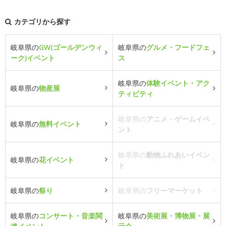
カテゴリから探す
岐阜県の
GW(ゴールデンウィ
岐阜県の
グルメ・フードフェ
ーク)イベント
ス
岐阜県の
体験イベント・アク
岐阜県の
物産展
ティビティ
岐阜県の
アニメ・ゲームイベ
岐阜県の
無料イベント
ント
岐阜県の
動物ふれあいイベン
岐阜県の
花イベント
ト
岐阜県の
祭り
岐阜県の
フリーマーケット
岐阜県の
コンサート・音楽関
岐阜県の
美術展・博物展・展