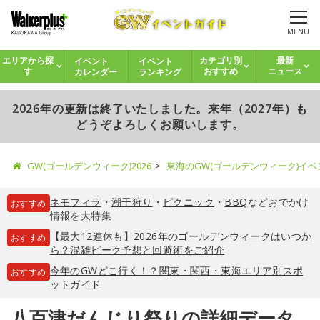
MENU
イベント
イベント
エリアから探
カテゴリ別
最新
カレンダー
ランキング
す
おすすめ
ニュース
2026年の更新は終了いたしました。来年（2027年）も
どうぞよろしくお願いします。
GW(ゴールデンウィーク)2026
東海のGW(ゴールデンウィーク)イ
ネモフィラ
・
潮干狩り
・
ピクニック
・
BBQ
などおでかけ
おすすめ
情報を大特集
【最大12連休も】2026年のゴールデンウィークはいつか
おすすめ
ら？混雑ピーク予想と回避術をご紹介
今年のGWどこ行く！？関東・関西・東海エリア別スポ
おすすめ
ットガイド
八百津だんじり祭りの詳細データ