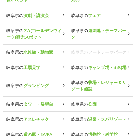
連イベント
示会
岐阜県の
演劇・講演会
岐阜県の
フェア
岐阜県の
GW(ゴールデンウィ
岐阜県の
遊園地・テーマパー
ーク)観光スポット
ク
岐阜県の
水族館・動物園
岐阜県の
フードテーマパーク
岐阜県の
工場見学
岐阜県の
キャンプ場・BBQ場
岐阜県の
牧場・レジャー＆リ
岐阜県の
グランピング
ゾート施設
岐阜県の
タワー・展望台
岐阜県の
公園
岐阜県の
アスレチック
岐阜県の
温泉・スパリゾート
岐阜県の
道の駅・SA/PA
岐阜県の
博物館・科学館