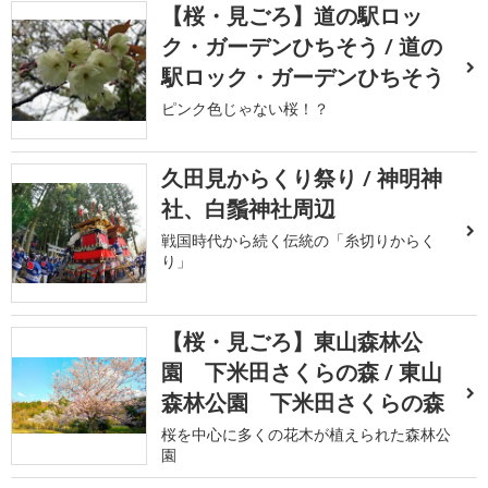
【桜・見ごろ】道の駅ロッ
ク・ガーデンひちそう / 道の
駅ロック・ガーデンひちそう
ピンク色じゃない桜！？
久田見からくり祭り / 神明神
社、白鬚神社周辺
戦国時代から続く伝統の「糸切りからく
り」
【桜・見ごろ】東山森林公
園 下米田さくらの森 / 東山
森林公園 下米田さくらの森
桜を中心に多くの花木が植えられた森林公
園