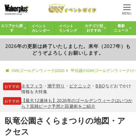
MENU
イベント
イベント
エリアから探
カテゴリ別
最新
カレンダー
ランキング
す
おすすめ
ニュース
2026年の更新は終了いたしました。来年（2027年）も
どうぞよろしくお願いします。
GW(ゴールデンウィーク)2026
甲信越のGW(ゴールデンウィーク)
ネモフィラ
・
潮干狩り
・
ピクニック
・
BBQ
などおでかけ
おすすめ
情報を大特集
【最大12連休も】2026年のゴールデンウィークはいつか
おすすめ
ら？混雑ピーク予想と回避術をご紹介
臥竜公園さくらまつりの地図・ア
クセス