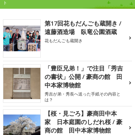
ト
第17回花もだんごも蔵開き /
遠藤酒造場 臥竜公園酒蔵
花もだんごも蔵開き
「豊臣兄弟！」で注目「秀吉
の書状」公開 / 豪商の館 田
中本家博物館
秀吉が弟・秀長へ送った手紙その内容と
は？
【桜・見ごろ】豪商田中本
家 日本庭園のしだれ桜 / 豪
商の館 田中本家博物館