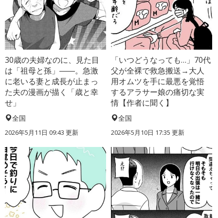
30歳の夫婦なのに、見た目
「いつどうなっても…」70代
は「祖母と孫」――。急激
父が全裸で救急搬送→大人
に老いる妻と成長が止まっ
用オムツを手に最悪を覚悟
た夫の漫画が描く「歳と幸
するアラサー娘の痛切な実
せ」
情【作者に聞く】
全国
全国
2026年5月11日 09:43 更新
2026年5月10日 17:35 更新