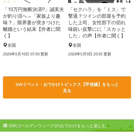
「10万円無断決済!?」誠実夫
「セクハラ」を「ミス」で
が釣り沼へ→「家族より趣
撃退？ツインの部屋を予約
味？」限界妻が突きつけた
した上司、女性部下の切れ
離婚という結末【作者に聞
味鋭い反撃にに「スカッと
く】
した」の声【作者に聞く】
全国
全国
2026年5月10日 07:30 更新
2026年5月9日 20:35 更新
GWイベント・おでかけトピックス【甲信越】をもっと
見る
GW(ゴールデンウィーク)のおでかけをもっと楽しむ