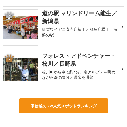
道の駅 マリンドリーム能生／
2
新潟県
紅ズワイガニ直売店横丁と鮮魚店横丁、海
鮮の駅
フォレストアドベンチャー・
3
松川／長野県
松川ICから車で約5分。南アルプスを眺め
ながら森の冒険と温泉を堪能
甲信越のGW人気スポットランキング