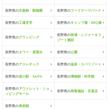
長野県の
水族館・動物園
長野県の
フードテーマパーク
長野県の
工場見学
長野県の
キャンプ場・BBQ場
長野県の
牧場・レジャー＆リ
長野県の
グランピング
ゾート施設
長野県の
タワー・展望台
長野県の
公園
長野県の
アスレチック
長野県の
温泉・スパリゾート
長野県の
道の駅・SA/PA
長野県の
博物館・科学館
長野県の
アウトレット・ショ
長野県の
商業施設・百貨店
ッピングモール
長野県の
美術館