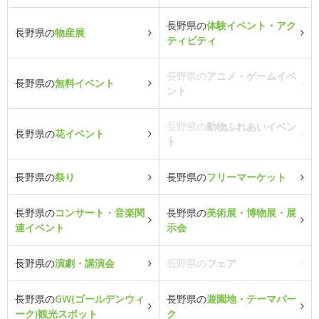
長野県の
体験イベント・アク
長野県の
物産展
ティビティ
長野県の
アニメ・ゲームイベ
長野県の
無料イベント
ント
長野県の
動物ふれあいイベン
長野県の
花イベント
ト
長野県の
祭り
長野県の
フリーマーケット
長野県の
コンサート・音楽関
長野県の
美術展・博物展・展
連イベント
示会
長野県の
演劇・講演会
長野県の
フェア
長野県の
GW(ゴールデンウィ
長野県の
遊園地・テーマパー
ーク)観光スポット
ク