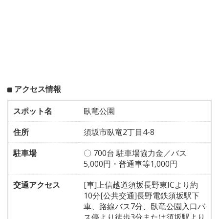
アクセス情報
スポット名
臥竜公園
住所
須坂市臥竜2丁目4-8
駐車場
〇 700台 駐車場協力金／バス
5,000円・普通車等1,000円
交通アクセス
[車]上信越道須坂長野東ICより約
10分[公共交通]長野電鉄須坂駅下
車、路線バス7分、臥竜公園入口バ
ス停より徒歩3分または須坂駅より