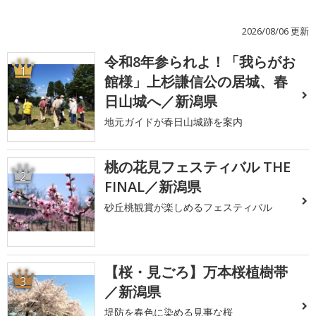
2026/08/06 更新
令和8年参られよ！「我らがお
1
館様」上杉謙信公の居城、春
日山城へ／新潟県
地元ガイドが春日山城跡を案内
桃の花見フェスティバル THE
2
FINAL／新潟県
砂丘桃観賞が楽しめるフェスティバル
【桜・見ごろ】万本桜植樹帯
3
／新潟県
堤防を春色に染める見事な桜