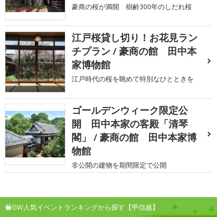
豪商の桜が満開 樹齢300年のしだれ桜
江戸桜貸し切り！お花見ラン
チプラン / 豪商の館 田中本
家博物館
江戸時代の桜を眺めて特別なひとときを
ゴールデンウィーク限定公
開 田中本家の客殿「清琴
閣」 / 豪商の館 田中本家博
物館
非公開の建物を期間限定で公開
GW人気イベントランキングから探す【甲信越】