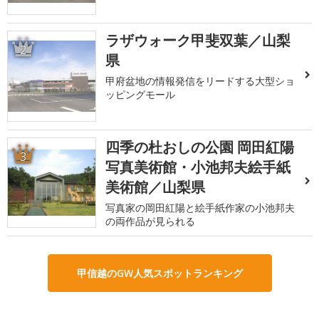
ラザウォーク甲斐双葉／山梨
2
県
甲府盆地の情報発信をリードする大型ショ
ッピングモール
四季の杜おしの公園 岡田紅陽
3
写真美術館・小池邦夫絵手紙
美術館／山梨県
写真家の岡田紅陽と絵手紙作家の小池邦夫
の両作品が見られる
甲信越のGW人気スポットランキング