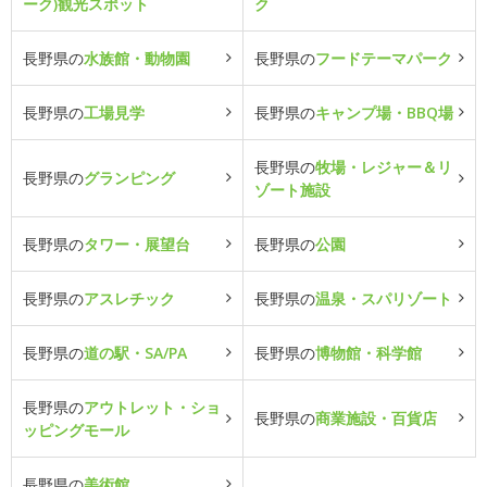
ーク)観光スポット
ク
長野県の
水族館・動物園
長野県の
フードテーマパーク
長野県の
工場見学
長野県の
キャンプ場・BBQ場
長野県の
牧場・レジャー＆リ
長野県の
グランピング
ゾート施設
長野県の
タワー・展望台
長野県の
公園
長野県の
アスレチック
長野県の
温泉・スパリゾート
長野県の
道の駅・SA/PA
長野県の
博物館・科学館
長野県の
アウトレット・ショ
長野県の
商業施設・百貨店
ッピングモール
長野県の
美術館