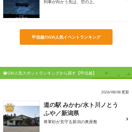
列車が向かう先は、空の上。
甲信越のGW人気イベントランキング
GW人気スポットランキングから探す【甲信越】
2026/08/08 更新
道の駅 みかわ/水ト川ノとう
1
ふや／新潟県
将軍杉が見守る新潟の奥座敷