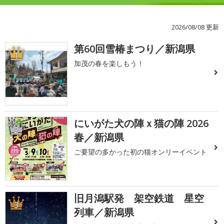
2026/08/08 更新
第60回雪椿まつり／新潟県
1
加茂の春を楽しもう！
にいがた犬の陣ｘ猫の陣 2026
2
春／新潟県
ご要望の多かった初の猫オンリーイベント
旧月潟駅発 架空鉄道 星空
3
列車／新潟県