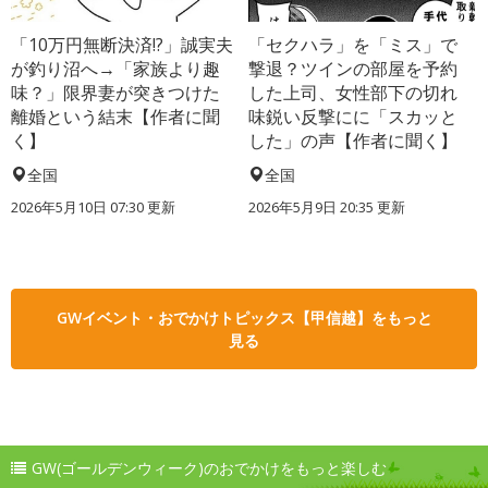
「10万円無断決済!?」誠実夫
「セクハラ」を「ミス」で
が釣り沼へ→「家族より趣
撃退？ツインの部屋を予約
味？」限界妻が突きつけた
した上司、女性部下の切れ
離婚という結末【作者に聞
味鋭い反撃にに「スカッと
く】
した」の声【作者に聞く】
全国
全国
2026年5月10日 07:30 更新
2026年5月9日 20:35 更新
GWイベント・おでかけトピックス【甲信越】をもっと
見る
GW(ゴールデンウィーク)のおでかけをもっと楽しむ