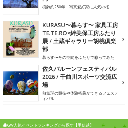
樹齢約250年 写真愛好家に人気の桜
KURASU〜暮らす〜 家具工房
TE.TE.RO×絆美保工房ふたり
展 / 土蔵ギャラリー胡桃倶楽
部
暮らす〜その空間をふたりで彩ってみた
佐久バルーンフェスティバル
2026 / 千曲川スポーツ交流広
場
熱気球の競技や体験搭乗ができるフェステ
ィバル
GW人気イベントランキングから探す【甲信越】