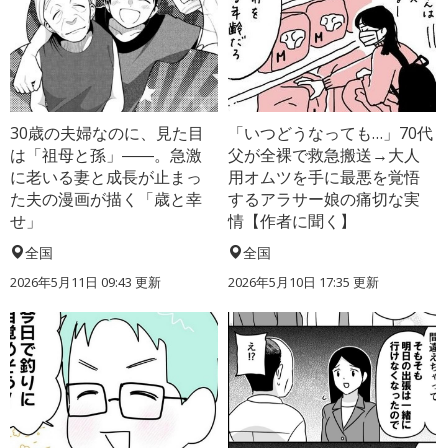
30歳の夫婦なのに、見た目
「いつどうなっても…」70代
は「祖母と孫」――。急激
父が全裸で救急搬送→大人
に老いる妻と成長が止まっ
用オムツを手に最悪を覚悟
た夫の漫画が描く「歳と幸
するアラサー娘の痛切な実
せ」
情【作者に聞く】
全国
全国
2026年5月11日 09:43 更新
2026年5月10日 17:35 更新