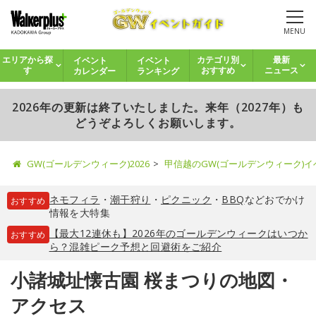
MENU
イベント
イベント
エリアから探
カテゴリ別
最新
カレンダー
ランキング
す
おすすめ
ニュース
2026年の更新は終了いたしました。来年（2027年）も
どうぞよろしくお願いします。
GW(ゴールデンウィーク)2026
甲信越のGW(ゴールデンウィーク)
ネモフィラ
・
潮干狩り
・
ピクニック
・
BBQ
などおでかけ
おすすめ
情報を大特集
【最大12連休も】2026年のゴールデンウィークはいつか
おすすめ
ら？混雑ピーク予想と回避術をご紹介
小諸城址懐古園 桜まつりの地図・
アクセス