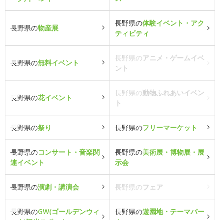
長野県の
体験イベント・アク
長野県の
物産展
ティビティ
長野県の
アニメ・ゲームイベ
長野県の
無料イベント
ント
長野県の
動物ふれあいイベン
長野県の
花イベント
ト
長野県の
祭り
長野県の
フリーマーケット
長野県の
コンサート・音楽関
長野県の
美術展・博物展・展
連イベント
示会
長野県の
演劇・講演会
長野県の
フェア
長野県の
GW(ゴールデンウィ
長野県の
遊園地・テーマパー