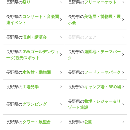
長野県の
祭り
長野県の
フリーマーケット
長野県の
コンサート・音楽関
長野県の
美術展・博物展・展
連イベント
示会
長野県の
演劇・講演会
長野県の
フェア
長野県の
GW(ゴールデンウィ
長野県の
遊園地・テーマパー
ーク)観光スポット
ク
長野県の
水族館・動物園
長野県の
フードテーマパーク
長野県の
工場見学
長野県の
キャンプ場・BBQ場
長野県の
牧場・レジャー＆リ
長野県の
グランピング
ゾート施設
長野県の
タワー・展望台
長野県の
公園