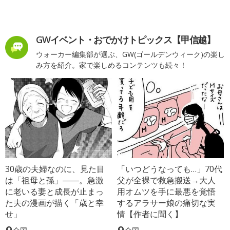
GWイベント・おでかけトピックス【甲信越】
ウォーカー編集部が選ぶ、GW(ゴールデンウィーク)の楽し
み方を紹介。家で楽しめるコンテンツも続々！
30歳の夫婦なのに、見た目
「いつどうなっても…」70代
は「祖母と孫」――。急激
父が全裸で救急搬送→大人
に老いる妻と成長が止まっ
用オムツを手に最悪を覚悟
た夫の漫画が描く「歳と幸
するアラサー娘の痛切な実
せ」
情【作者に聞く】