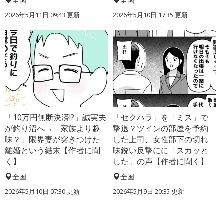
全国
全国
2026年5月11日 09:43 更新
2026年5月10日 17:35 更新
「10万円無断決済!?」誠実夫
「セクハラ」を「ミス」で
が釣り沼へ→「家族より趣
撃退？ツインの部屋を予約
味？」限界妻が突きつけた
した上司、女性部下の切れ
離婚という結末【作者に聞
味鋭い反撃にに「スカッと
く】
した」の声【作者に聞く】
全国
全国
2026年5月10日 07:30 更新
2026年5月9日 20:35 更新