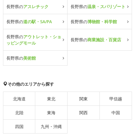
長野県の
アスレチック
長野県の
温泉・スパリゾート
長野県の
道の駅・SA/PA
長野県の
博物館・科学館
長野県の
アウトレット・ショ
長野県の
商業施設・百貨店
ッピングモール
長野県の
美術館
その他のエリアから探す
北海道
東北
関東
甲信越
北陸
東海
関西
中国
四国
九州・沖縄