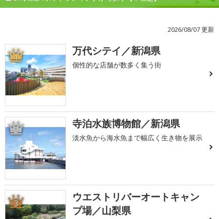
2026/08/07 更新
万代シテイ／新潟県
1
個性的な店舗が数多く集う街
寺泊水族博物館／新潟県
2
淡水魚から海水魚まで幅広く生き物を展示
ウエストリバーオートキャン
3
プ場／山梨県