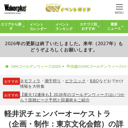
MENU
イベント
イベント
エリアから探
カテゴリ別
最新
カレンダー
ランキング
す
おすすめ
ニュース
2026年の更新は終了いたしました。来年（2027年）も
どうぞよろしくお願いします。
GW(ゴールデンウィーク)2026
甲信越のGW(ゴールデンウィーク)
ネモフィラ
・
潮干狩り
・
ピクニック
・
BBQ
などおでかけ
おすすめ
情報を大特集
【最大12連休も】2026年のゴールデンウィークはいつか
おすすめ
ら？混雑ピーク予想と回避術をご紹介
軽井沢チェンバーオーケストラ
（企画・制作：東京文化会館）の詳