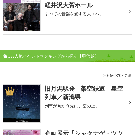
軽井沢大賀ホール
すべての音楽を愛する人々へ。
GW人気イベントランキングから探す【甲信越】
2026/08/07 更新
旧月潟駅発 架空鉄道 星空
1
列車／新潟県
列車が向かう先は、空の上。
企画展示「シャクナゲ・ツツ