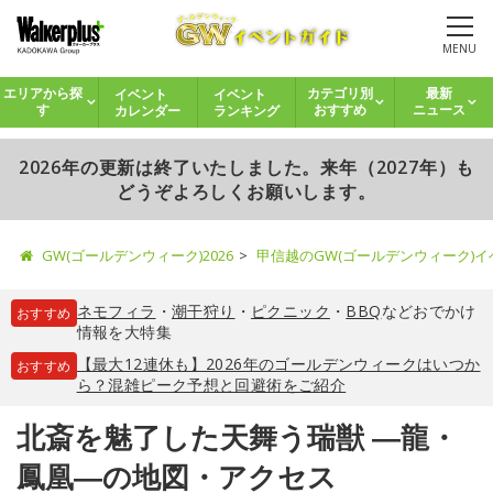
MENU
イベント
イベント
エリアから探
カテゴリ別
最新
カレンダー
ランキング
す
おすすめ
ニュース
2026年の更新は終了いたしました。来年（2027年）も
どうぞよろしくお願いします。
GW(ゴールデンウィーク)2026
甲信越のGW(ゴールデンウィーク)
ネモフィラ
・
潮干狩り
・
ピクニック
・
BBQ
などおでかけ
おすすめ
情報を大特集
【最大12連休も】2026年のゴールデンウィークはいつか
おすすめ
ら？混雑ピーク予想と回避術をご紹介
北斎を魅了した天舞う瑞獣 ―龍・
鳳凰―の地図・アクセス