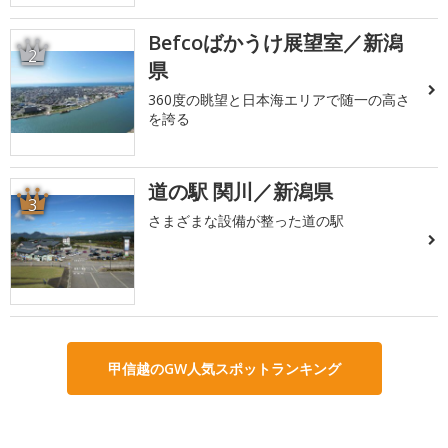
Befcoばかうけ展望室／新潟
2
県
360度の眺望と日本海エリアで随一の高さ
を誇る
道の駅 関川／新潟県
3
さまざまな設備が整った道の駅
甲信越のGW人気スポットランキング