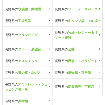
長野県の
水族館・動物園
長野県の
フードテーマパーク
長野県の
工場見学
長野県の
キャンプ場・BBQ場
長野県の
牧場・レジャー＆リ
長野県の
グランピング
ゾート施設
長野県の
タワー・展望台
長野県の
公園
長野県の
アスレチック
長野県の
温泉・スパリゾート
長野県の
道の駅・SA/PA
長野県の
博物館・科学館
長野県の
アウトレット・ショ
長野県の
商業施設・百貨店
ッピングモール
長野県の
美術館