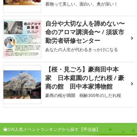
着物って美しい、面白い、奥が深い！
自分や大切な人を諦めない〜
命のアロマ講演会〜 / 須坂市
勤労者研修センター
あなたの人生が代わるきっかけになる
【桜・見ごろ】豪商田中本
家 日本庭園のしだれ桜 / 豪
商の館 田中本家博物館
豪商の桜が満開 樹齢300年のしだれ桜
GW人気イベントランキングから探す【甲信越】