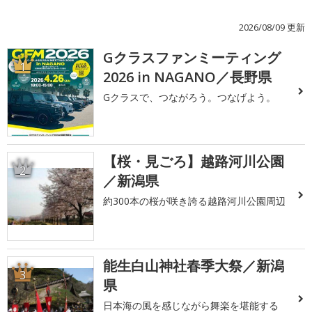
2026/08/09 更新
Gクラスファンミーティング
1
2026 in NAGANO／長野県
Gクラスで、つながろう。つなげよう。
【桜・見ごろ】越路河川公園
2
／新潟県
約300本の桜が咲き誇る越路河川公園周辺
能生白山神社春季大祭／新潟
3
県
日本海の風を感じながら舞楽を堪能する