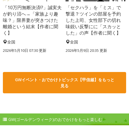
「10万円無断決済!?」誠実夫
「セクハラ」を「ミス」で
が釣り沼へ→「家族より趣
撃退？ツインの部屋を予約
味？」限界妻が突きつけた
した上司、女性部下の切れ
離婚という結末【作者に聞
味鋭い反撃にに「スカッと
く】
した」の声【作者に聞く】
全国
全国
2026年5月10日 07:30 更新
2026年5月9日 20:35 更新
GWイベント・おでかけトピックス【甲信越】をもっと
見る
GW(ゴールデンウィーク)のおでかけをもっと楽しむ