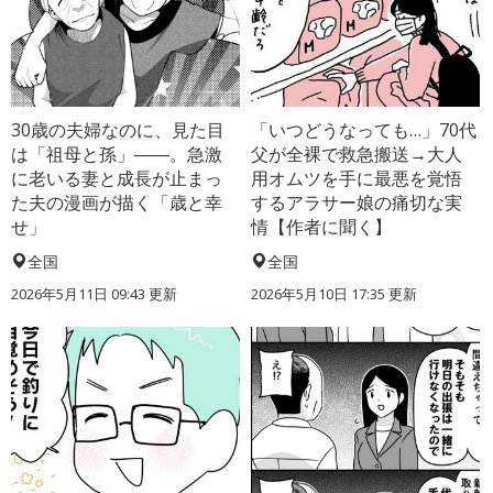
30歳の夫婦なのに、見た目
「いつどうなっても…」70代
は「祖母と孫」――。急激
父が全裸で救急搬送→大人
に老いる妻と成長が止まっ
用オムツを手に最悪を覚悟
た夫の漫画が描く「歳と幸
するアラサー娘の痛切な実
せ」
情【作者に聞く】
全国
全国
2026年5月11日 09:43 更新
2026年5月10日 17:35 更新