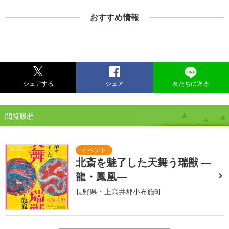
おすすめ情報
シェアする
シェア
友だちに送る
閲覧履歴
北斎を魅了した天舞う瑞獣 ―
龍・鳳凰―
長野県・上高井郡小布施町