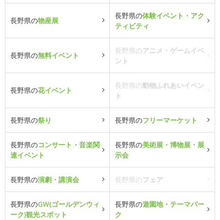
長野県の
体験イベント・アク
長野県の
物産展
ティビティ
長野県の
アニメ・ゲームイベ
長野県の
無料イベント
ント
長野県の
動物ふれあいイベン
長野県の
花イベント
ト
長野県の
祭り
長野県の
フリーマーケット
長野県の
コンサート・音楽関
長野県の
美術展・博物展・展
連イベント
示会
長野県の
演劇・講演会
長野県の
フェア
長野県の
GW(ゴールデンウィ
長野県の
遊園地・テーマパー
ーク)観光スポット
ク