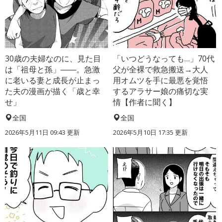
30歳の夫婦なのに、見た目
「いつどうなっても…」70代
は「祖母と孫」――。急激
父が全裸で救急搬送→大人
に老いる妻と成長が止まっ
用オムツを手に最悪を覚悟
た夫の漫画が描く「歳と幸
するアラサー娘の痛切な実
せ」
情【作者に聞く】
全国
全国
2026年5月11日 09:43 更新
2026年5月10日 17:35 更新