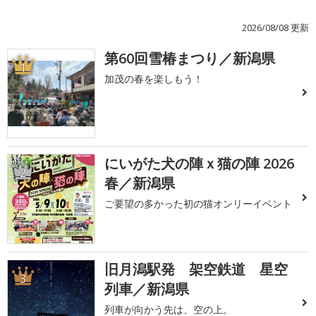
2026/08/08 更新
第60回雪椿まつり／新潟県
1
加茂の春を楽しもう！
にいがた犬の陣ｘ猫の陣 2026
2
春／新潟県
ご要望の多かった初の猫オンリーイベント
旧月潟駅発 架空鉄道 星空
3
列車／新潟県
列車が向かう先は、空の上。