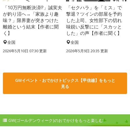
「10万円無断決済!?」誠実夫
「セクハラ」を「ミス」で
が釣り沼へ→「家族より趣
撃退？ツインの部屋を予約
味？」限界妻が突きつけた
した上司、女性部下の切れ
離婚という結末【作者に聞
味鋭い反撃にに「スカッと
く】
した」の声【作者に聞く】
全国
全国
2026年5月10日 07:30 更新
2026年5月9日 20:35 更新
GWイベント・おでかけトピックス【甲信越】をもっと
見る
GW(ゴールデンウィーク)のおでかけをもっと楽しむ