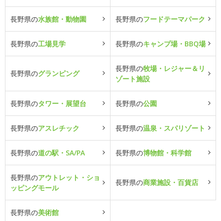
長野県の
水族館・動物園
長野県の
フードテーマパーク
長野県の
工場見学
長野県の
キャンプ場・BBQ場
長野県の
牧場・レジャー＆リ
長野県の
グランピング
ゾート施設
長野県の
タワー・展望台
長野県の
公園
長野県の
アスレチック
長野県の
温泉・スパリゾート
長野県の
道の駅・SA/PA
長野県の
博物館・科学館
長野県の
アウトレット・ショ
長野県の
商業施設・百貨店
ッピングモール
長野県の
美術館