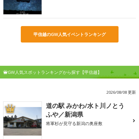
甲信越のGW人気イベントランキング
GW人気スポットランキングから探す【甲信越】
2026/08/08 更新
道の駅 みかわ/水ト川ノとう
1
ふや／新潟県
将軍杉が見守る新潟の奥座敷