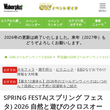
MENU
イベント
イベント
エリアから探
カテゴリ別
最新
カレンダー
ランキング
す
おすすめ
ニュース
2026年の更新は終了いたしました。来年（2027年）も
どうぞよろしくお願いします。
GW(ゴールデンウィーク)2026
甲信越のGW(ゴールデンウィーク)
ネモフィラ
・
潮干狩り
・
ピクニック
・
BBQ
などおでかけ
おすすめ
情報を大特集
【最大12連休も】2026年のゴールデンウィークはいつか
おすすめ
ら？混雑ピーク予想と回避術をご紹介
SPRING FESTA(スプリング フェス
タ) 2026 自然と遊びのクロスオー