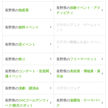
長野県の
体験イベント・アク
長野県の
物産展
ティビティ
長野県の
アニメ・ゲームイベ
長野県の
無料イベント
ント
長野県の
動物ふれあいイベン
長野県の
花イベント
ト
長野県の
祭り
長野県の
フリーマーケット
長野県の
コンサート・音楽関
長野県の
美術展・博物展・展
連イベント
示会
長野県の
演劇・講演会
長野県の
フェア
長野県の
GW(ゴールデンウィ
長野県の
遊園地・テーマパー
ーク)観光スポット
ク