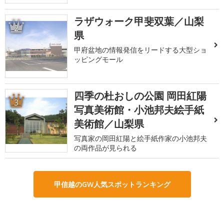
ラザウォーク甲斐双葉／山梨
2
県
甲府盆地の情報発信をリードする大型ショ
ッピングモール
四季の杜おしの公園 岡田紅陽
3
写真美術館・小池邦夫絵手紙
美術館／山梨県
写真家の岡田紅陽と絵手紙作家の小池邦夫
の両作品が見られる
甲信越のGW人気スポットランキング