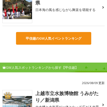
県
日本海の風を感じながら舞楽を堪能する
甲信越のGW人気イベントランキング
GW人気スポットランキングから探す【甲信越】
2026/08/09 更新
上越市立水族博物館 うみがた
1
り／新潟県
大水槽と大海原が一体となって広がる光景