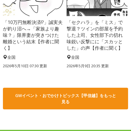
「10万円無断決済!?」誠実夫
「セクハラ」を「ミス」で
が釣り沼へ→「家族より趣
撃退？ツインの部屋を予約
味？」限界妻が突きつけた
した上司、女性部下の切れ
離婚という結末【作者に聞
味鋭い反撃にに「スカッと
く】
した」の声【作者に聞く】
全国
全国
2026年5月10日 07:30 更新
2026年5月9日 20:35 更新
GWイベント・おでかけトピックス【甲信越】をもっと
見る