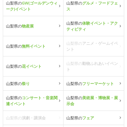
山梨県の
GW(ゴールデンウィ
山梨県の
グルメ・フードフェ
ーク)イベント
ス
山梨県の
体験イベント・アク
山梨県の
物産展
ティビティ
山梨県の
アニメ・ゲームイベ
山梨県の
無料イベント
ント
山梨県の
動物ふれあいイベン
山梨県の
花イベント
ト
山梨県の
祭り
山梨県の
フリーマーケット
山梨県の
コンサート・音楽関
山梨県の
美術展・博物展・展
連イベント
示会
山梨県の
演劇・講演会
山梨県の
フェア