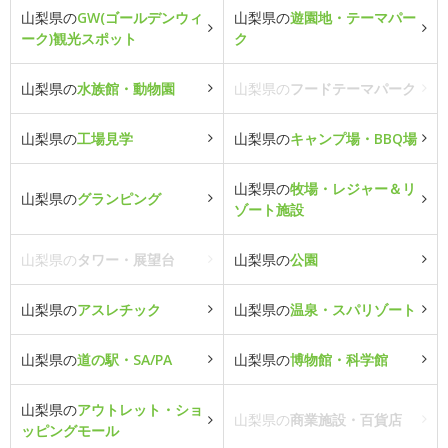
山梨県の
GW(ゴールデンウィ
山梨県の
遊園地・テーマパー
ーク)観光スポット
ク
山梨県の
水族館・動物園
山梨県の
フードテーマパーク
山梨県の
工場見学
山梨県の
キャンプ場・BBQ場
山梨県の
牧場・レジャー＆リ
山梨県の
グランピング
ゾート施設
山梨県の
タワー・展望台
山梨県の
公園
山梨県の
アスレチック
山梨県の
温泉・スパリゾート
山梨県の
道の駅・SA/PA
山梨県の
博物館・科学館
山梨県の
アウトレット・ショ
山梨県の
商業施設・百貨店
ッピングモール