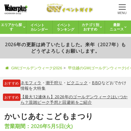
MENU
イベント
イベント
エリアから探
カテゴリ別
最新
カレンダー
ランキング
す
おすすめ
ニュース
2026年の更新は終了いたしました。来年（2027年）も
どうぞよろしくお願いします。
GW(ゴールデンウィーク)2026
甲信越のGW(ゴールデンウィーク)
ネモフィラ
・
潮干狩り
・
ピクニック
・
BBQ
などおでかけ
おすすめ
情報を大特集
【最大12連休も】2026年のゴールデンウィークはいつか
おすすめ
ら？混雑ピーク予想と回避術をご紹介
かいじあむ こどもまつり
営業期間：2026年5月5日(火)