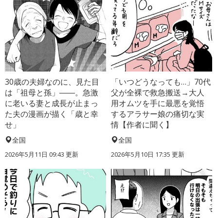
30歳の夫婦なのに、見た目
「いつどうなっても…」70代
は「祖母と孫」――。急激
父が全裸で救急搬送→大人
に老いる妻と成長が止まっ
用オムツを手に最悪を覚悟
た夫の漫画が描く「歳と幸
するアラサー娘の痛切な実
せ」
情【作者に聞く】
全国
全国
2026年5月11日 09:43 更新
2026年5月10日 17:35 更新