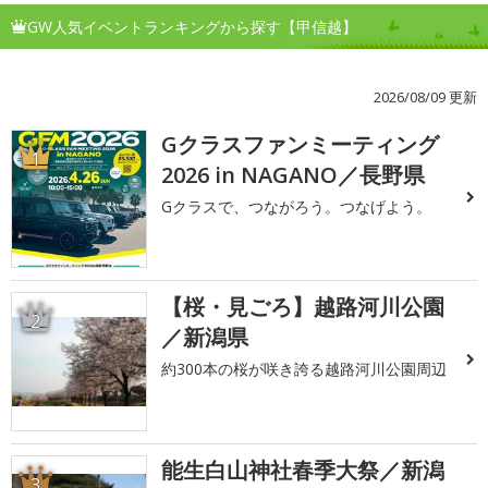
GW人気イベントランキングから探す【甲信越】
2026/08/09 更新
Gクラスファンミーティング
1
2026 in NAGANO／長野県
Gクラスで、つながろう。つなげよう。
【桜・見ごろ】越路河川公園
2
／新潟県
約300本の桜が咲き誇る越路河川公園周辺
能生白山神社春季大祭／新潟
3