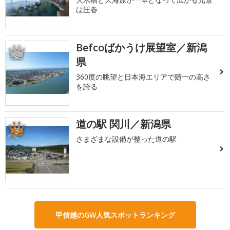
は圧巻
Befcoばかうけ展望室／新潟
2
県
360度の眺望と日本海エリアで随一の高さ
を誇る
道の駅 関川／新潟県
3
さまざまな設備が整った道の駅
甲信越のGW人気スポットランキング