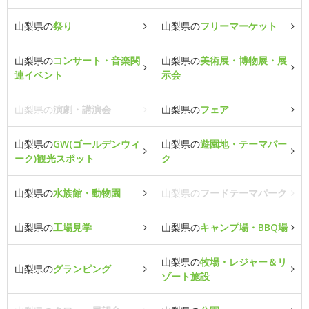
山梨県の
祭り
山梨県の
フリーマーケット
山梨県の
コンサート・音楽関
山梨県の
美術展・博物展・展
連イベント
示会
山梨県の
演劇・講演会
山梨県の
フェア
山梨県の
GW(ゴールデンウィ
山梨県の
遊園地・テーマパー
ーク)観光スポット
ク
山梨県の
水族館・動物園
山梨県の
フードテーマパーク
山梨県の
工場見学
山梨県の
キャンプ場・BBQ場
山梨県の
牧場・レジャー＆リ
山梨県の
グランピング
ゾート施設