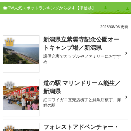
GW人気スポットランキングから探す【甲信越】
2026/08/06 更新
新潟県立紫雲寺記念公園オー
1
トキャンプ場／新潟県
設備充実でカップルやファミリーにおすす
め
道の駅 マリンドリーム能生／
2
新潟県
紅ズワイガニ直売店横丁と鮮魚店横丁、海
鮮の駅
フォレストアドベンチャー・
3