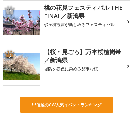
桃の花見フェスティバル THE
2
FINAL／新潟県
砂丘桃観賞が楽しめるフェスティバル
【桜・見ごろ】万本桜植樹帯
3
／新潟県
堤防を春色に染める見事な桜
甲信越のGW人気イベントランキング