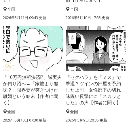
全国
全国
2026年5月11日 09:43 更新
2026年5月10日 17:35 更新
「10万円無断決済!?」誠実夫
「セクハラ」を「ミス」で
が釣り沼へ→「家族より趣
撃退？ツインの部屋を予約
味？」限界妻が突きつけた
した上司、女性部下の切れ
離婚という結末【作者に聞
味鋭い反撃にに「スカッと
く】
した」の声【作者に聞く】
全国
全国
2026年5月10日 07:30 更新
2026年5月9日 20:35 更新