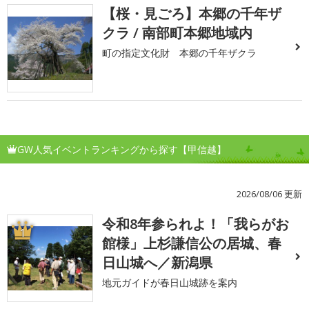
【桜・見ごろ】本郷の千年ザ
クラ / 南部町本郷地域内
町の指定文化財 本郷の千年ザクラ
GW人気イベントランキングから探す【甲信越】
2026/08/06 更新
令和8年参られよ！「我らがお
1
館様」上杉謙信公の居城、春
日山城へ／新潟県
地元ガイドが春日山城跡を案内