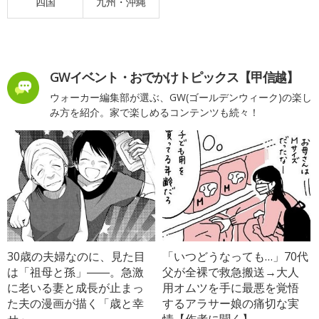
四国
九州・沖縄
GWイベント・おでかけトピックス【甲信越】
ウォーカー編集部が選ぶ、GW(ゴールデンウィーク)の楽し
み方を紹介。家で楽しめるコンテンツも続々！
30歳の夫婦なのに、見た目
「いつどうなっても…」70代
は「祖母と孫」――。急激
父が全裸で救急搬送→大人
に老いる妻と成長が止まっ
用オムツを手に最悪を覚悟
た夫の漫画が描く「歳と幸
するアラサー娘の痛切な実
せ」
情【作者に聞く】