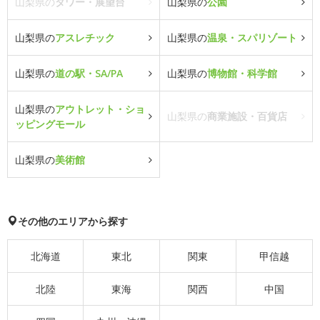
山梨県の
タワー・展望台
山梨県の
公園
山梨県の
アスレチック
山梨県の
温泉・スパリゾート
山梨県の
道の駅・SA/PA
山梨県の
博物館・科学館
山梨県の
アウトレット・ショ
山梨県の
商業施設・百貨店
ッピングモール
山梨県の
美術館
その他のエリアから探す
北海道
東北
関東
甲信越
北陸
東海
関西
中国