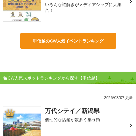
いろんな謎解きがメディアシップに大集
合！
甲信越のGW人気イベントランキング
GW人気スポットランキングから探す【甲信越】
2026/08/07 更新
万代シテイ／新潟県
1
個性的な店舗が数多く集う街