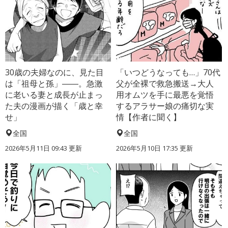
30歳の夫婦なのに、見た目
「いつどうなっても…」70代
は「祖母と孫」――。急激
父が全裸で救急搬送→大人
に老いる妻と成長が止まっ
用オムツを手に最悪を覚悟
た夫の漫画が描く「歳と幸
するアラサー娘の痛切な実
せ」
情【作者に聞く】
全国
全国
2026年5月11日 09:43 更新
2026年5月10日 17:35 更新