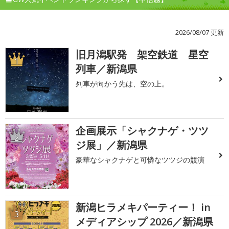
2026/08/07 更新
旧月潟駅発 架空鉄道 星空
1
列車／新潟県
列車が向かう先は、空の上。
企画展示「シャクナゲ・ツツ
2
ジ展」／新潟県
豪華なシャクナゲと可憐なツツジの競演
新潟ヒラメキパーティー！ in
3
メディアシップ 2026／新潟県