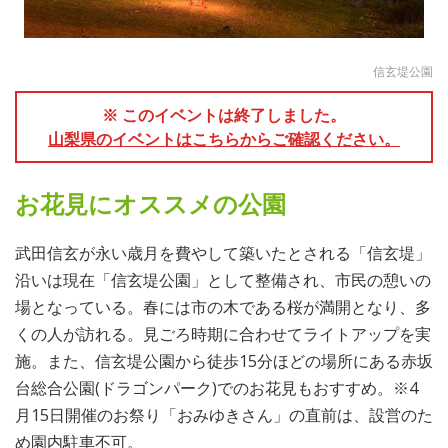
信玄堤公園
※ このイベントは終了しました。
山梨県のイベントはこちらからご確認ください。
お花見にオススメの公園
武田信玄が永い歳月を費やして築いたとされる「信玄堤」
沿いは現在「信玄堤公園」として整備され、市民の憩いの
場となっている。春には市の木である桜が満開となり、多
くの人が訪れる。見ごろ時期に合わせてライトアップを実
施。また、信玄堤公園から徒歩15分ほどの場所にある赤坂
台総合公園(ドラゴンパーク)でのお花見もおすすめ。※4
月15日開催のお祭り「おみゆきさん」の直前は、設営のた
め園内駐車不可。