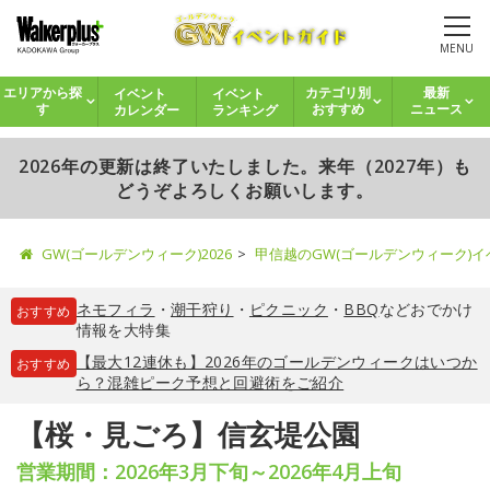
MENU
イベント
イベント
エリアから探
カテゴリ別
最新
カレンダー
ランキング
す
おすすめ
ニュース
2026年の更新は終了いたしました。来年（2027年）も
どうぞよろしくお願いします。
GW(ゴールデンウィーク)2026
甲信越のGW(ゴールデンウィーク)
ネモフィラ
・
潮干狩り
・
ピクニック
・
BBQ
などおでかけ
おすすめ
情報を大特集
【最大12連休も】2026年のゴールデンウィークはいつか
おすすめ
ら？混雑ピーク予想と回避術をご紹介
【桜・見ごろ】信玄堤公園
営業期間：2026年3月下旬～2026年4月上旬