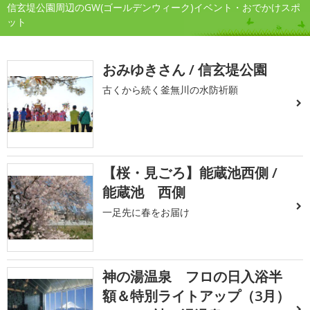
信玄堤公園周辺のGW(ゴールデンウィーク)イベント・おでかけスポ
ット
おみゆきさん / 信玄堤公園
古くから続く釜無川の水防祈願
【桜・見ごろ】能蔵池西側 /
能蔵池 西側
一足先に春をお届け
神の湯温泉 フロの日入浴半
額＆特別ライトアップ（3月）