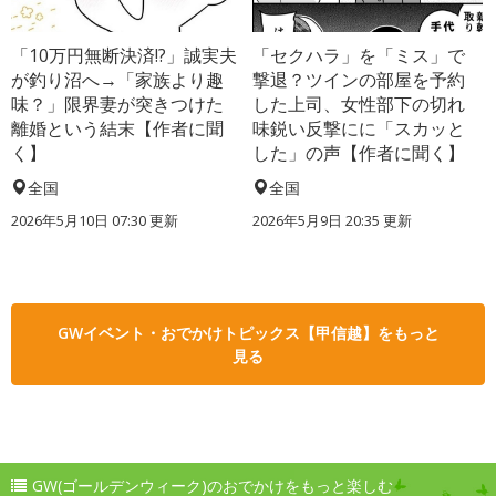
「10万円無断決済!?」誠実夫
「セクハラ」を「ミス」で
が釣り沼へ→「家族より趣
撃退？ツインの部屋を予約
味？」限界妻が突きつけた
した上司、女性部下の切れ
離婚という結末【作者に聞
味鋭い反撃にに「スカッと
く】
した」の声【作者に聞く】
全国
全国
2026年5月10日 07:30 更新
2026年5月9日 20:35 更新
GWイベント・おでかけトピックス【甲信越】をもっと
見る
GW(ゴールデンウィーク)のおでかけをもっと楽しむ