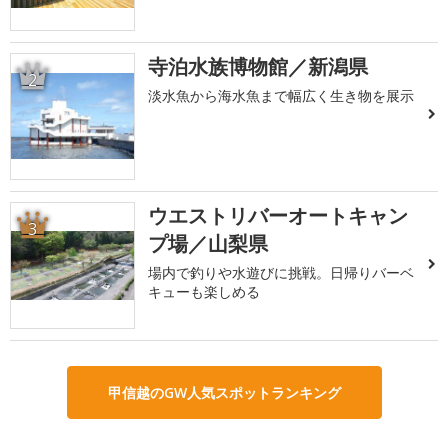
寺泊水族博物館／新潟県
2
淡水魚から海水魚まで幅広く生き物を展示
ウエストリバーオートキャン
3
プ場／山梨県
場内で釣りや水遊びに挑戦。日帰りバーベ
キューも楽しめる
甲信越のGW人気スポットランキング