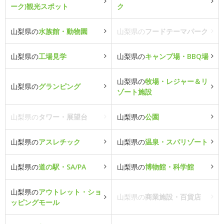
ーク)観光スポット
ク
山梨県の
水族館・動物園
山梨県の
フードテーマパーク
山梨県の
工場見学
山梨県の
キャンプ場・BBQ場
山梨県の
牧場・レジャー＆リ
山梨県の
グランピング
ゾート施設
山梨県の
タワー・展望台
山梨県の
公園
山梨県の
アスレチック
山梨県の
温泉・スパリゾート
山梨県の
道の駅・SA/PA
山梨県の
博物館・科学館
山梨県の
アウトレット・ショ
山梨県の
商業施設・百貨店
ッピングモール