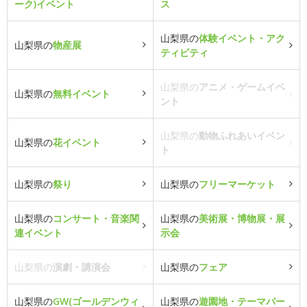
ーク)イベント
ス
山梨県の
体験イベント・アク
山梨県の
物産展
ティビティ
山梨県の
アニメ・ゲームイベ
山梨県の
無料イベント
ント
山梨県の
動物ふれあいイベン
山梨県の
花イベント
ト
山梨県の
祭り
山梨県の
フリーマーケット
山梨県の
コンサート・音楽関
山梨県の
美術展・博物展・展
連イベント
示会
山梨県の
演劇・講演会
山梨県の
フェア
山梨県の
GW(ゴールデンウィ
山梨県の
遊園地・テーマパー